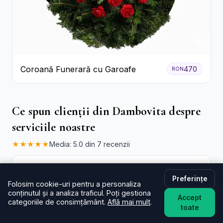
Coroană Funerară cu Garoafe
470
RON
Ce spun clienții din Dambovita despre
serviciile noastre
★★★★★
Media: 5.0 din 7 recenzii
Ioana D.
★★★★★
27.05.2026
Preferințe
Flori superbe.
Folosim cookie-uri pentru a personaliza
conținutul și a analiza traficul. Poți gestiona
Accept
categoriile de consimțământ.
Află mai mult
.
toate