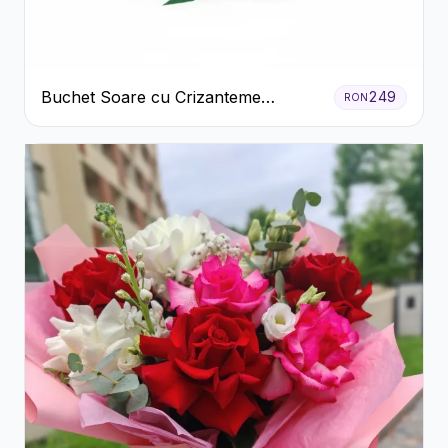
Buchet Soare cu Crizanteme
249
RON
Galbene și Trandafiri Albi