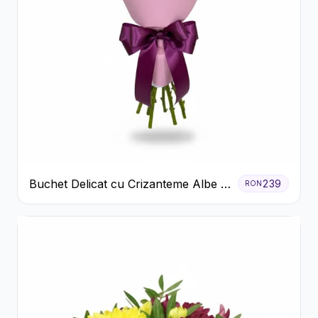
Buchet Delicat cu Crizanteme Albe și
239
RON
Mov