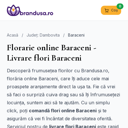
0
Coș
Acasă
/
Județ: Dambovita
/
Baraceni
Florarie online Baraceni -
Livrare flori Baraceni
Descoperă frumusețea florilor cu Brandusa.ro,
florăria online Baraceni, care îți aduce cele mai
proaspete aranjamente direct la ușa ta. Fie că vrei
să faci o surpriză cuiva drag sau să îți înfrumusețezi
locuința, suntem aici să te ajutăm. Cu un simplu
click, poți
comandă flori online Baraceni
și te
asigurăm că vei fi încântat de diversitatea oferită.
Serviciul nostru de
livrare flori Baraceni
este rapid