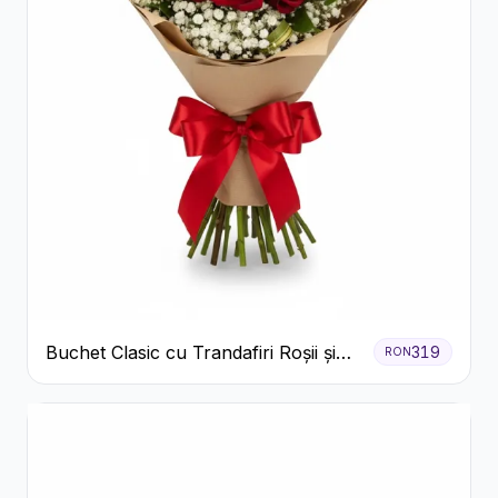
Buchet Clasic cu Trandafiri Roșii și
319
RON
Gypsophila