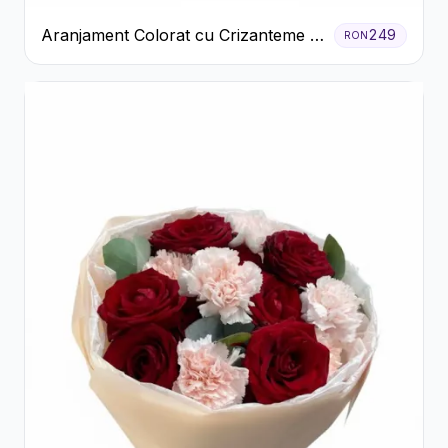
Aranjament Colorat cu Crizanteme în
249
RON
Cutie Rustică