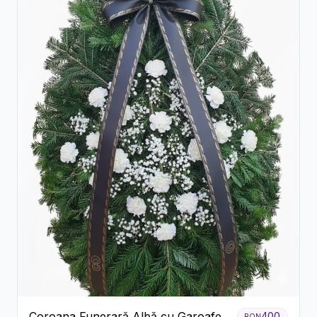
Coroana Funerară Albă cu Garoafe
400
RON