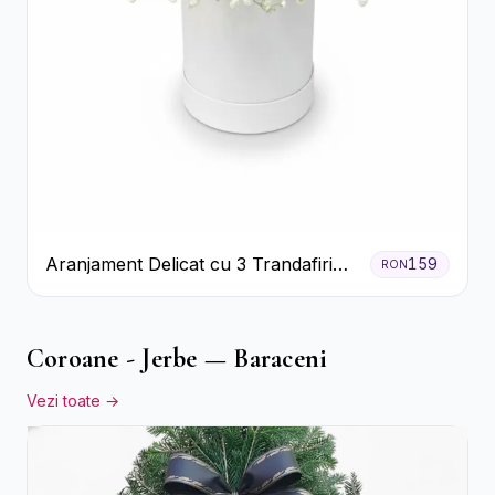
Aranjament Delicat cu 3 Trandafiri
159
RON
Roz în Cutie Albă
Coroane - Jerbe — Baraceni
Vezi toate →