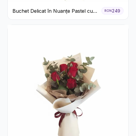
Buchet Delicat în Nuanțe Pastel cu
249
RON
Trandafiri și Crizanteme Roz