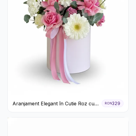
Aranjament Elegant în Cutie Roz cu
329
RON
Trandafiri și Gerbera