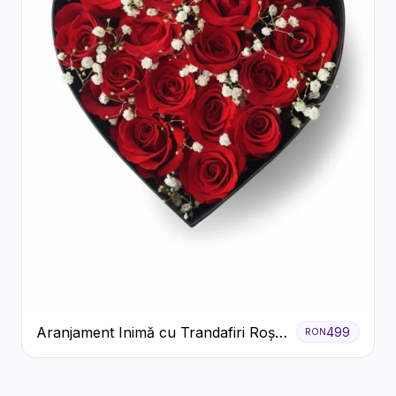
Aranjament Inimă cu Trandafiri Roșii
499
RON
și Floarea Miresei