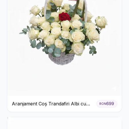
Aranjament Coș Trandafiri Albi cu
699
RON
Accent Roșu