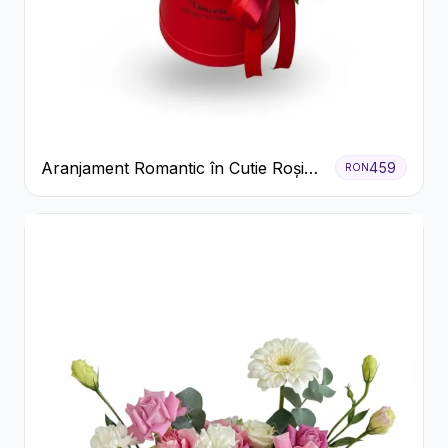
Aranjament Romantic în Cutie Roșie
459
RON
cu Trandafiri și Crizanteme