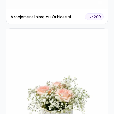
Aranjament Inimă cu Orhidee și
299
RON
Floarea Miresei