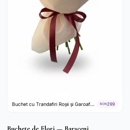
Buchet cu Trandafiri Roșii și Garoafe
299
RON
Roz Pal
Buchete de Flori — Baraceni