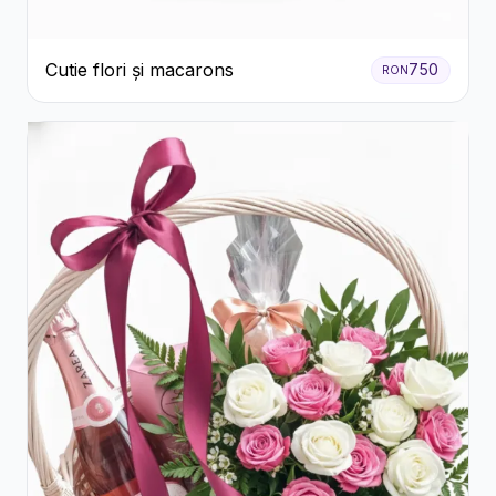
Cutie flori și macarons
750
RON