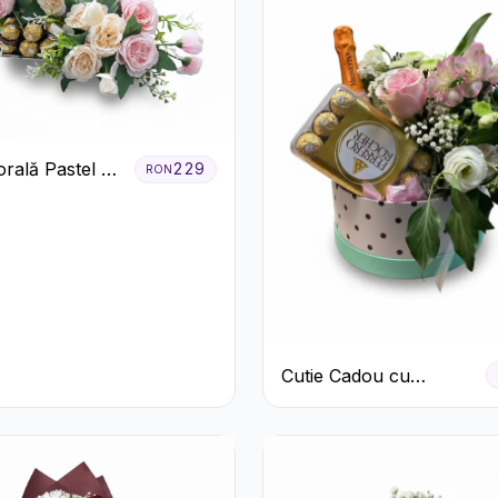
orală Pastel cu
229
RON
și Raffaello
Cutie Cadou cu
Prosecco Mionetto
Ferrero Rocher și Flori
Pastelate