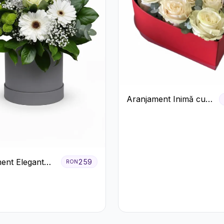
Aranjament Inimă cu
Trandafiri și Praline
Ferrero
ent Elegant
259
RON
e în Cutie Gri