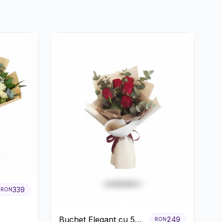
339
RON
Buchet Elegant cu 5
249
RON