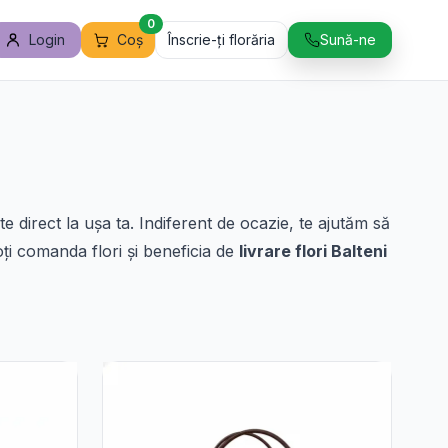
0
Login
Coș
Înscrie-ți florăria
Sună-ne
 direct la ușa ta. Indiferent de ocazie, te ajutăm să
ți comanda flori și beneficia de
livrare flori Balteni