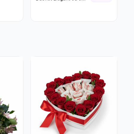
Trandafiri Roșii și
Eucalipt