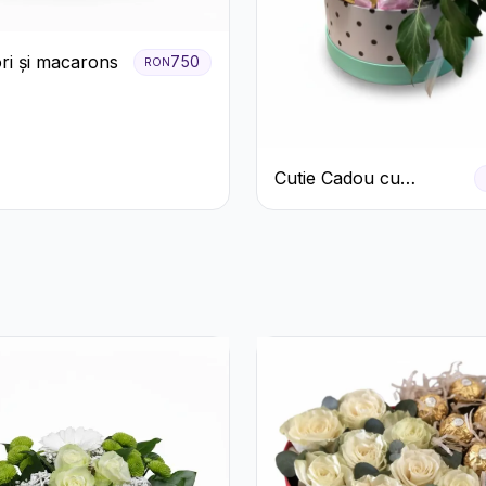
ori și macarons
750
RON
Cutie Cadou cu
Prosecco Mionetto
Ferrero Rocher și Flori
Pastelate