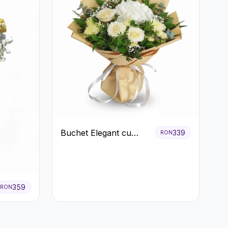
Buchet Elegant cu
339
RON
Trandafiri Albi,
Hortensie și
Crizanteme Crem
359
RON