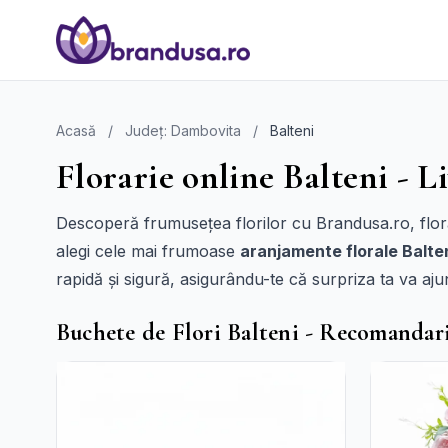
Acasă
/
Județ: Dambovita
/
Balteni
Florarie online Balteni - Li
Descoperă frumusețea florilor cu Brandusa.ro, florăr
alegi cele mai frumoase
aranjamente florale Balte
rapidă și sigură, asigurându-te că surpriza ta va aju
Buchete de Flori Balteni - Recomandar