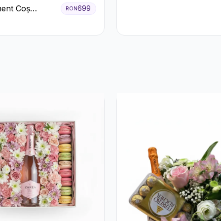
Crizanteme Crem
ent Coș
699
RON
ri Albi cu
 Roșu