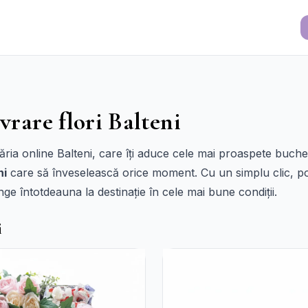
vrare flori Balteni
ia online Balteni, care îți aduce cele mai proaspete buchete
ni
care să înveselească orice moment. Cu un simplu clic, po
nge întotdeauna la destinație în cele mai bune condiții.
i