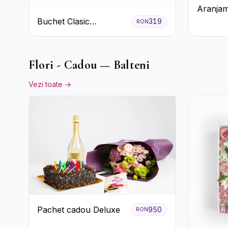
Aranjam
Trandafi
Buchet Clasic
319
RON
Accent
Trandafiri Roșii și
Eucalipt
Flori - Cadou — Balteni
Vezi toate →
Pachet cadou Deluxe
950
RON