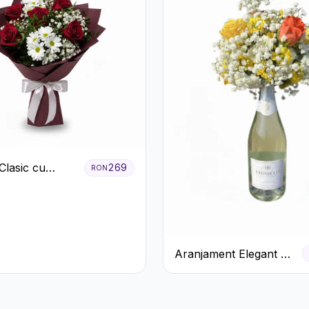
Clasic cu
269
RON
ri Roșii și
eme Albe
Aranjament Elegant cu
Prosecco și Flori
Galbene.