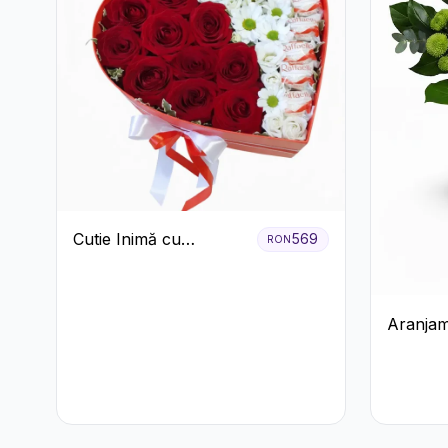
Cutie Inimă cu
569
RON
Trandafiri Roșii,
Crizanteme Albe și
Bomboane Raffaello
Aranjam
Alb-Verd