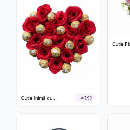
Cutie Fl
Ferrero 
Cutie Inimă cu
199
RON
Trandafiri Roșii și
Ferrero Rocher