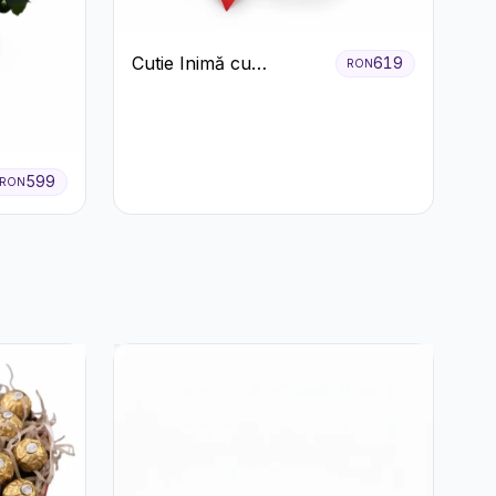
Cutie Inimă cu
619
RON
Trandafiri Roșii și
Bomboane Raffaello
599
RON