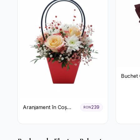
Buchet 
Trandafi
Crizant
Aranjament în Coș
239
RON
Roșu cu Trandafiri și
Crizanteme Albe