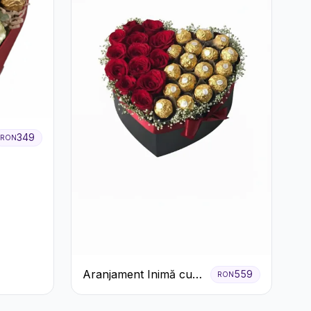
349
RON
Aranjament Inimă cu
559
RON
Trandafiri Roșii și
Ciocolată Ferrero