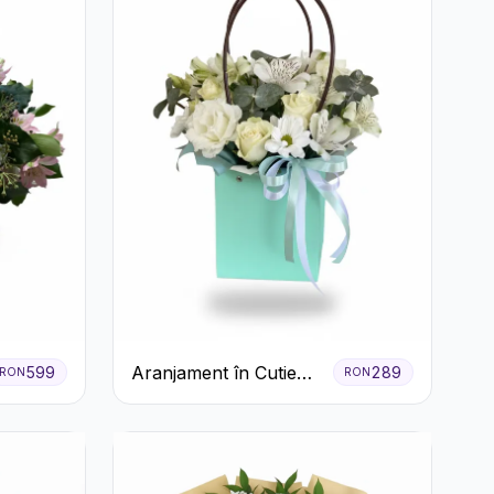
Aranjament în Cutie
599
289
RON
RON
Verde Mentă cu
Trandafiri și
Alstroemeria