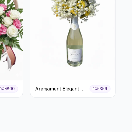
Aranjament Elegant cu
800
359
RON
RON
Prosecco și Flori
Galbene.