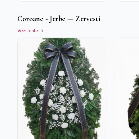
Crizanteme
Miresei
Coroane - Jerbe — Zervesti
Vezi toate →