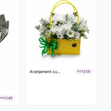
Aranjament cu
259
RON
Crizanteme Albe în
Cutie Galbenă
249
RON