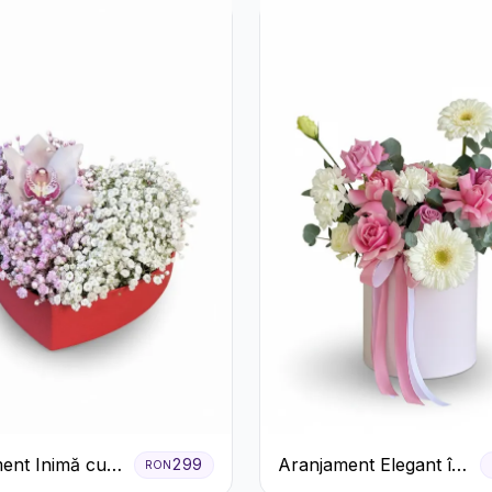
ent Inimă cu
Aranjament Elegant în
299
RON
 și Floarea
Cutie Roz cu Trandafiri