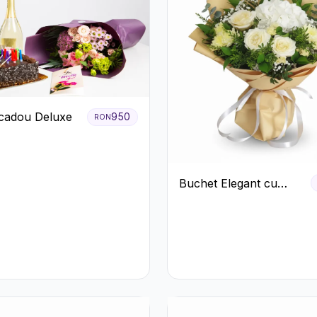
cadou Deluxe
950
RON
Buchet Elegant cu
Trandafiri Albi,
Hortensie și
Crizanteme Crem