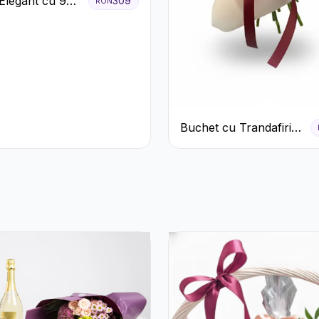
Elegant cu 9
309
RON
iri Roz
Buchet cu Trandafiri
Roșii și Garoafe Roz
Pal