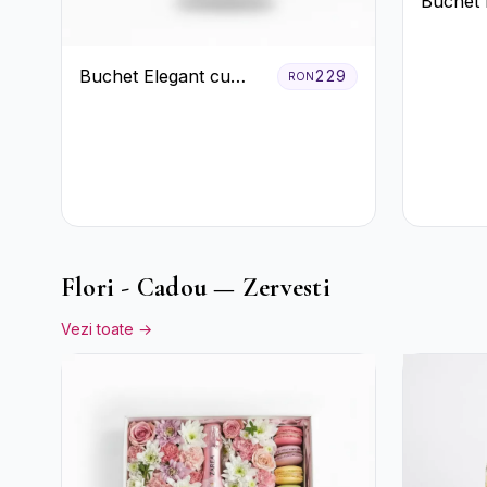
Buchet 
Trandaf
Buchet Elegant cu
229
RON
Garoafe Albe și
Eucalipt
Flori - Cadou — Zervesti
Vezi toate →