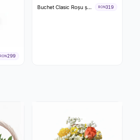
Buchet Clasic Roșu și
319
RON
Alb cu Crizanteme
299
RON