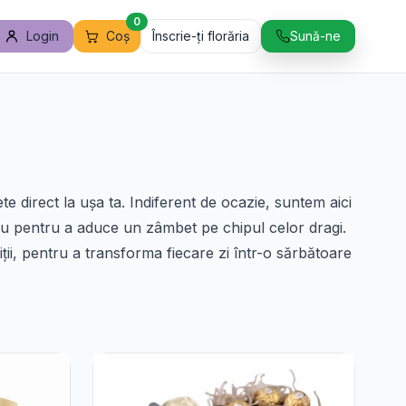
0
Login
Coș
Înscrie-ți florăria
Sună-ne
 direct la ușa ta. Indiferent de ocazie, suntem aici
au pentru a aduce un zâmbet pe chipul celor dragi.
iții, pentru a transforma fiecare zi într-o sărbătoare