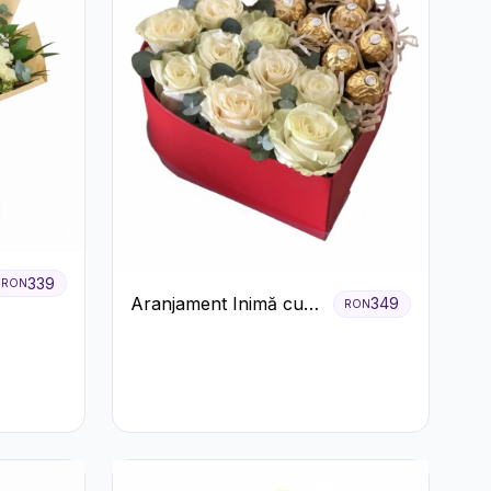
339
RON
Aranjament Inimă cu
349
RON
Trandafiri și Praline
Ferrero