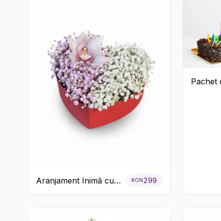
Pachet 
Aranjament Inimă cu
299
RON
Orhidee și Floarea
Miresei