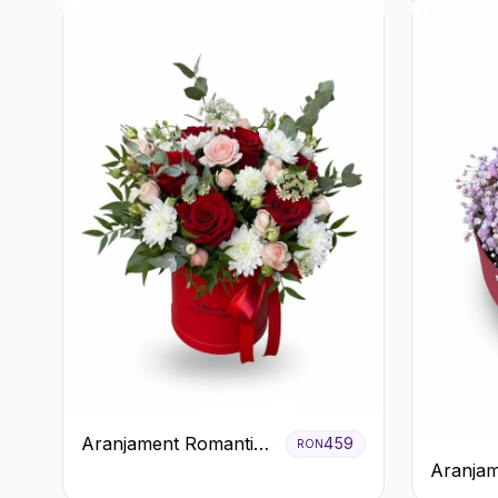
Aranjament Romantic
459
RON
în Cutie Roșie cu
Aranjam
Trandafiri și
Orhidee