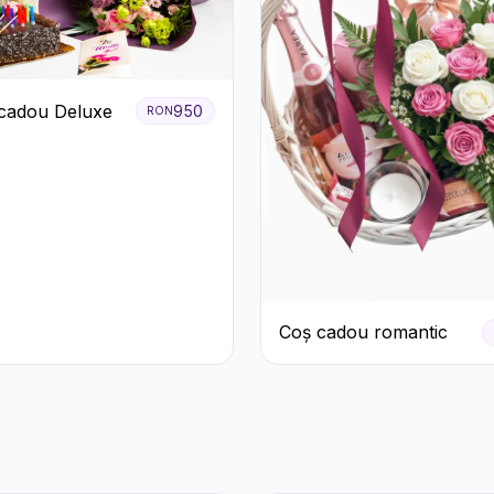
cadou Deluxe
950
RON
Coș cadou romantic