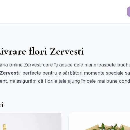
ivrare flori Zervesti
ia online Zervesti care îți aduce cele mai proaspete buchete
 Zervesti
, perfecte pentru a sărbători momente speciale s
ient, ne asigurăm că florile tale ajung în cele mai bune cond
ri