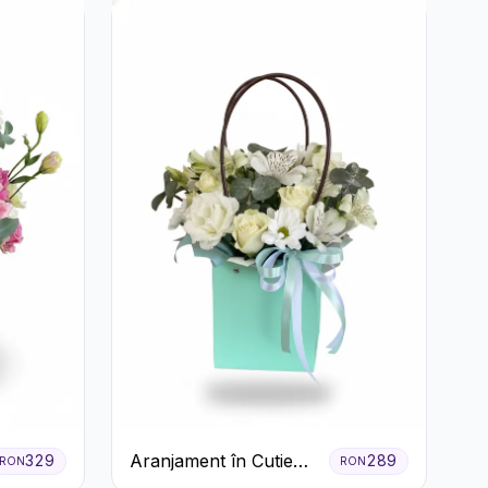
Aranjament în Cutie
329
289
RON
RON
Verde Mentă cu