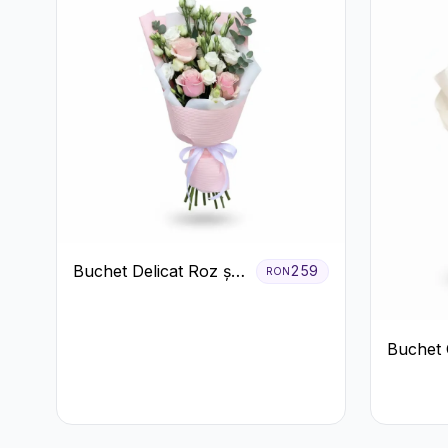
Buchet Delicat Roz și
259
RON
Alb cu Trandafiri și
Lisianthus
Buchet 
Alb cu 