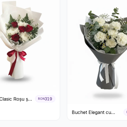
Clasic Roșu și
319
RON
Crizanteme
Buchet Elegant cu
Garoafe Albe și
Eucalipt