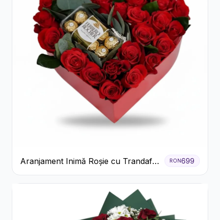
Aranjament Inimă Roșie cu Trandafiri
699
RON
și Ferrero Rocher Premium