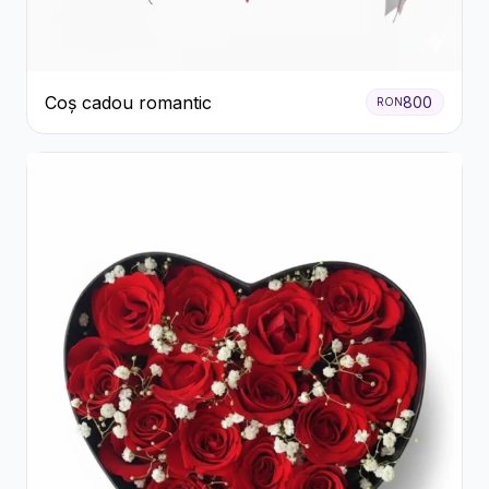
Coș cadou romantic
800
RON