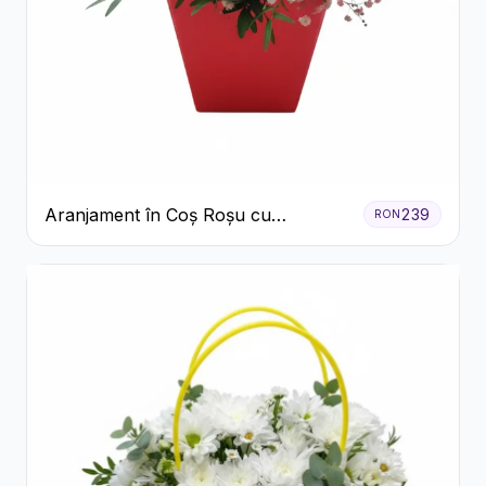
Aranjament în Coș Roșu cu
239
RON
Trandafiri și Crizanteme Albe