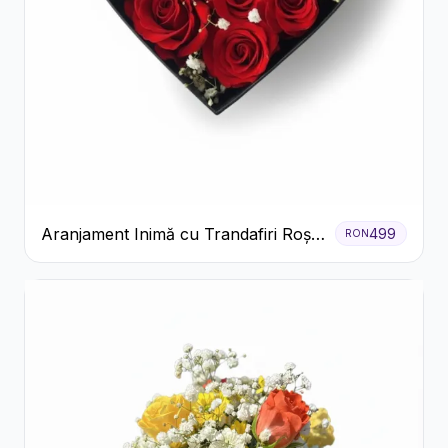
Aranjament Inimă cu Trandafiri Roșii
499
RON
și Floarea Miresei