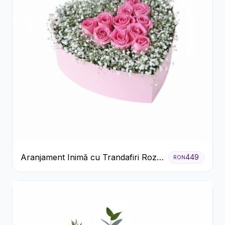
Aranjament Inimă cu Trandafiri Roz
449
RON
și Gypsophila Albă