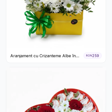
Aranjament cu Crizanteme Albe în
259
RON
Cutie Galbenă