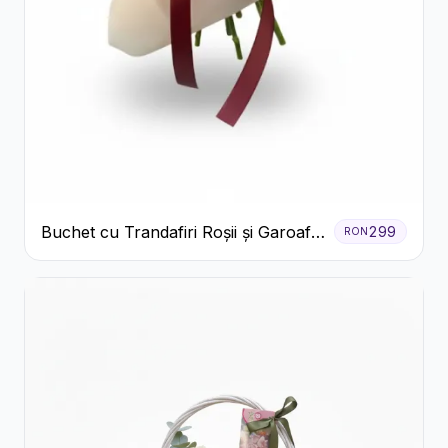
Buchet cu Trandafiri Roșii și Garoafe
299
RON
Roz Pal