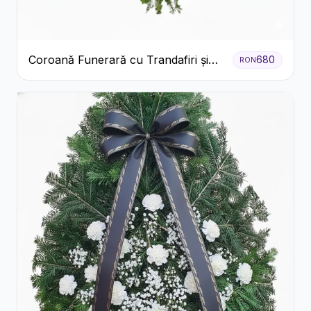
Coroană Funerară cu Trandafiri și
680
RON
Crini