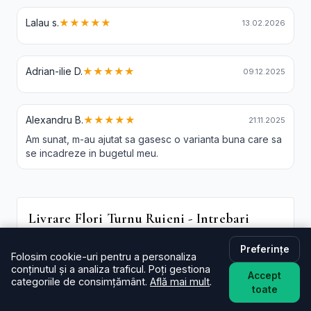
Lalau s.
★★★★★
13.02.2026
Adrian-ilie D.
★★★★★
09.12.2025
Alexandru B.
★★★★★
21.11.2025
Am sunat, m-au ajutat sa gasesc o varianta buna care sa
se incadreze in bugetul meu.
Livrare Flori Turnu Ruieni - Intrebari
Frecvente
Preferințe
Folosim cookie-uri pentru a personaliza
În cât timp livrați în Turnu Ruieni?
conținutul și a analiza traficul. Poți gestiona
Accept
De regulă în aceeași zi (2–4 ore) pentru comenzi
categoriile de consimțământ.
Află mai mult
.
toate
plasate în intervalul programului. La checkout poți
alege intervalul preferat; oferim și
livrare flori Turnu