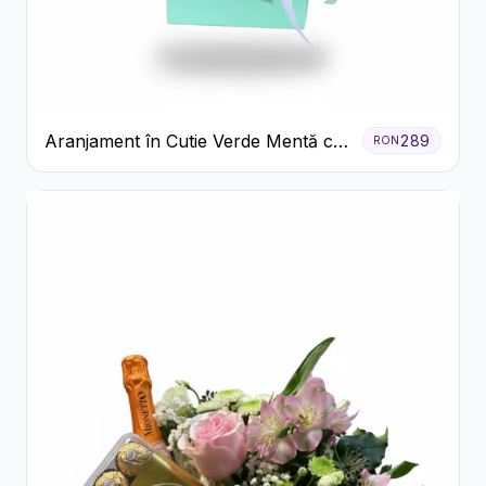
Aranjament în Cutie Verde Mentă cu
289
RON
Trandafiri și Alstroemeria