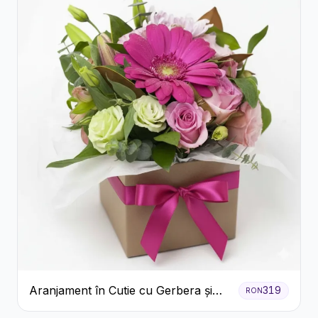
Aranjament în Cutie cu Gerbera și
319
RON
Trandafiri Roz