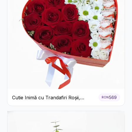
Cutie Inimă cu Trandafiri Roșii,
569
RON
Crizanteme Albe și Bomboane
Raffaello