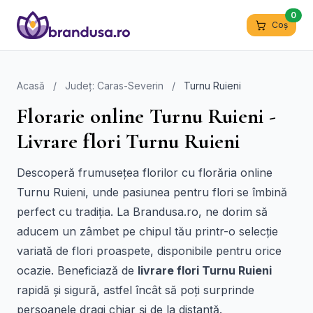
0
Coș
Acasă
/
Județ: Caras-Severin
/
Turnu Ruieni
Florarie online Turnu Ruieni -
Livrare flori Turnu Ruieni
Descoperă frumusețea florilor cu florăria online
Turnu Ruieni, unde pasiunea pentru flori se îmbină
perfect cu tradiția. La Brandusa.ro, ne dorim să
aducem un zâmbet pe chipul tău printr-o selecție
variată de flori proaspete, disponibile pentru orice
ocazie. Beneficiază de
livrare flori Turnu Ruieni
rapidă și sigură, astfel încât să poți surprinde
persoanele dragi chiar și de la distanță.