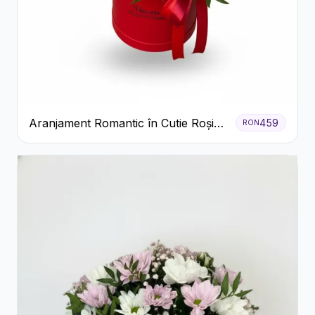
Aranjament Romantic în Cutie Roșie
459
RON
cu Trandafiri și Crizanteme