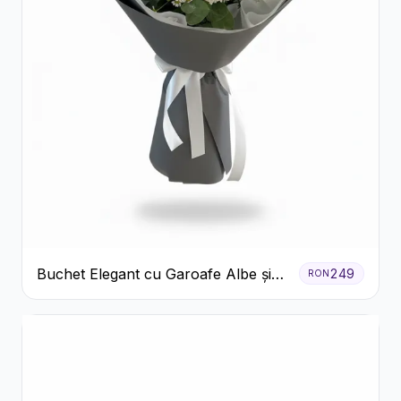
Buchet Elegant cu Garoafe Albe și
249
RON
Eucalipt