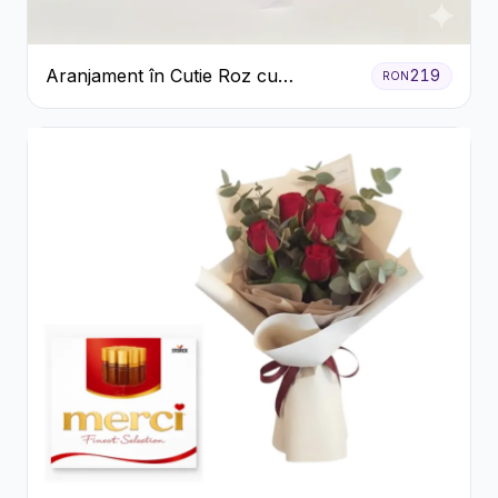
Aranjament în Cutie Roz cu
219
RON
Crizanteme Albe și Lila