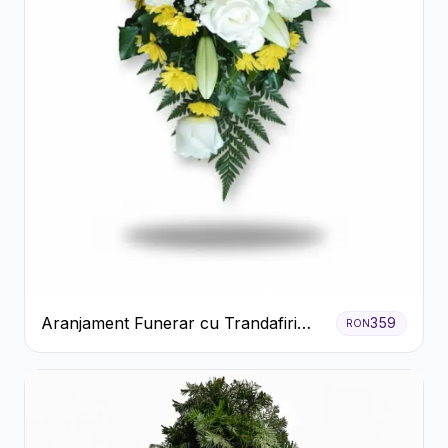
Aranjament Funerar cu Trandafiri
359
RON
Albi Crizanteme Galbene și Crini