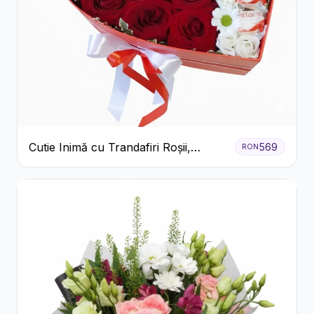
Cutie Inimă cu Trandafiri Roșii,
569
RON
Crizanteme Albe și Bomboane
Raffaello