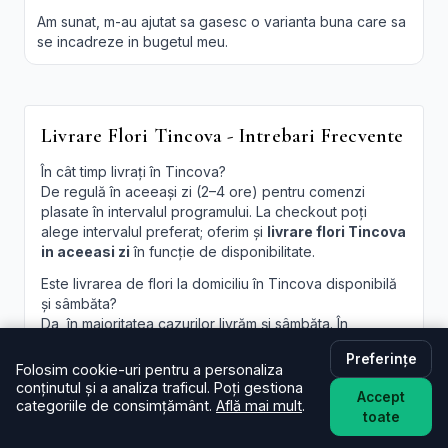
Am sunat, m-au ajutat sa gasesc o varianta buna care sa
se incadreze in bugetul meu.
Livrare Flori Tincova - Intrebari Frecvente
În cât timp livrați în Tincova?
De regulă în aceeași zi (2–4 ore) pentru comenzi
plasate în intervalul programului. La checkout poți
alege intervalul preferat; oferim și
livrare flori Tincova
in aceeasi zi
în funcție de disponibilitate.
Este livrarea de flori la domiciliu în Tincova disponibilă
și sâmbăta?
Da, în majoritatea cazurilor livrăm și sâmbăta. În
perioade aglomerate pot exista sloturi limitate, afișate
Preferințe
la finalizare.
Folosim cookie-uri pentru a personaliza
conținutul și a analiza traficul. Poți gestiona
Pot programa livrarea pentru o oră anume în Tincova?
Accept
categoriile de consimțământ.
Află mai mult
.
Oferim intervale orare; pentru ore fixe încercăm să
toate
acomodăm cererea, în funcție de traseul curierilor.