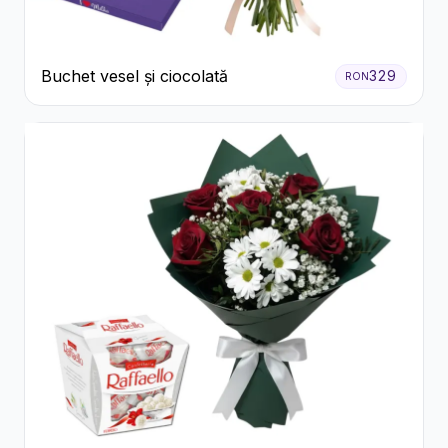
Buchet vesel și ciocolată
329
RON