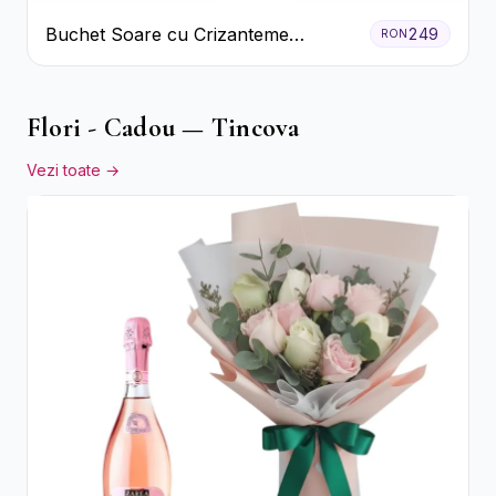
Buchet Soare cu Crizanteme
249
RON
Galbene și Trandafiri Albi
Flori - Cadou — Tincova
Vezi toate →