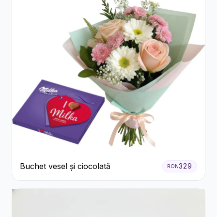
Buchet vesel și ciocolată
329
RON