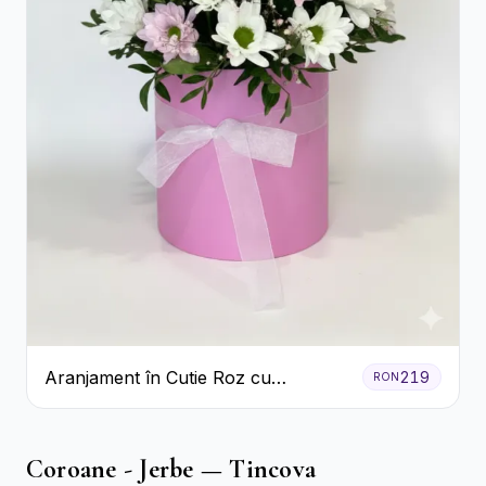
Aranjament în Cutie Roz cu
219
RON
Crizanteme Albe și Lila
Coroane - Jerbe — Tincova