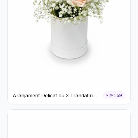
Aranjament Delicat cu 3 Trandafiri
159
RON
Roz în Cutie Albă