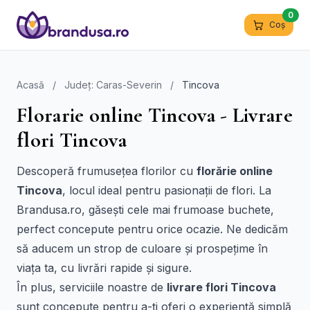
0
Coș
Acasă
/
Județ: Caras-Severin
/
Tincova
Florarie online Tincova - Livrare
flori Tincova
Descoperă frumusețea florilor cu
florărie online
Tincova
, locul ideal pentru pasionații de flori. La
Brandusa.ro, găsești cele mai frumoase buchete,
perfect concepute pentru orice ocazie. Ne dedicăm
să aducem un strop de culoare și prospețime în
viața ta, cu livrări rapide și sigure.
În plus, serviciile noastre de
livrare flori Tincova
sunt concepute pentru a-ți oferi o experiență simplă