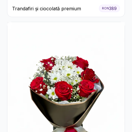
Trandafiri și ciocolată premium
389
RON