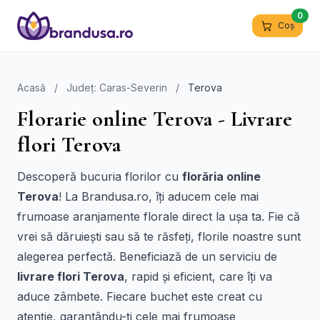
0
Coș
Acasă
/
Județ: Caras-Severin
/
Terova
Florarie online Terova - Livrare
flori Terova
Descoperă bucuria florilor cu
florăria online
Terova
! La Brandusa.ro, îți aducem cele mai
frumoase aranjamente florale direct la ușa ta. Fie că
vrei să dăruiești sau să te răsfeți, florile noastre sunt
alegerea perfectă. Beneficiază de un serviciu de
livrare flori Terova
, rapid și eficient, care îți va
aduce zâmbete. Fiecare buchet este creat cu
atenție, garantându-ți cele mai frumoase