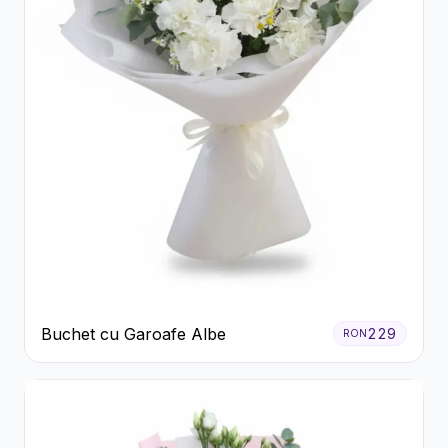
Buchet cu Garoafe Albe
229
RON