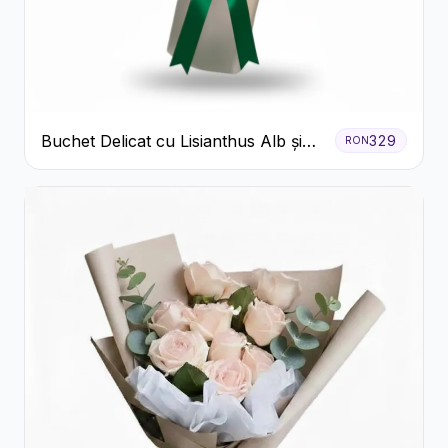
Buchet Delicat cu Lisianthus Alb și
329
RON
Roz