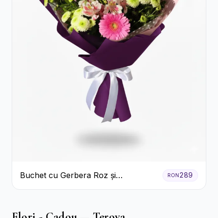
Buchet cu Gerbera Roz și
289
RON
Crizanteme Verzi
Flori - Cadou — Terova