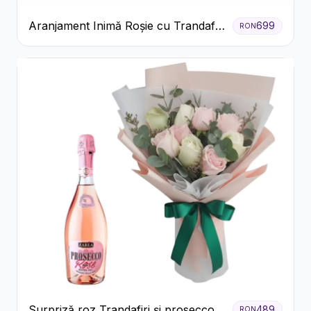
Aranjament Inimă Roșie cu Trandafiri
699
RON
și Ferrero Rocher Premium
Surpriză roz Trandafiri și prosecco
489
RON