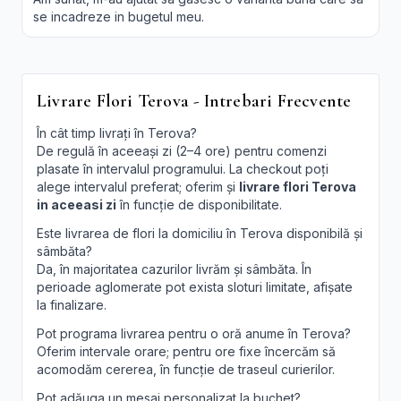
se incadreze in bugetul meu.
Livrare Flori Terova - Intrebari Frecvente
În cât timp livrați în Terova?
De regulă în aceeași zi (2–4 ore) pentru comenzi
plasate în intervalul programului. La checkout poți
alege intervalul preferat; oferim și
livrare flori Terova
in aceeasi zi
în funcție de disponibilitate.
Este livrarea de flori la domiciliu în Terova disponibilă și
sâmbăta?
Da, în majoritatea cazurilor livrăm și sâmbăta. În
perioade aglomerate pot exista sloturi limitate, afișate
la finalizare.
Pot programa livrarea pentru o oră anume în Terova?
Oferim intervale orare; pentru ore fixe încercăm să
acomodăm cererea, în funcție de traseul curierilor.
Pot adăuga un mesaj personalizat la buchet?