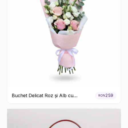
Buchet Delicat Roz și Alb cu
259
RON
Trandafiri și Lisianthus