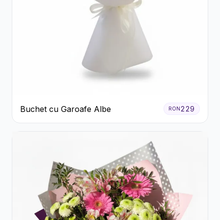
Buchet cu Garoafe Albe
229
RON