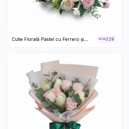
Cutie Florală Pastel cu Ferrero și
229
RON
Raffaello