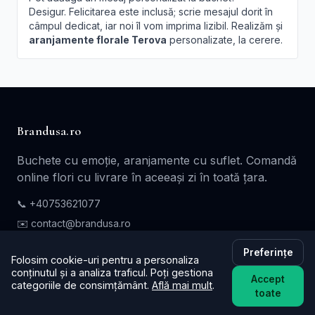
Desigur. Felicitarea este inclusă; scrie mesajul dorit în
câmpul dedicat, iar noi îl vom imprima lizibil. Realizăm și
aranjamente florale Terova
personalizate, la cerere.
Brandusa.ro
Buchete cu emoție, aranjamente cu suflet. Comandă
online flori cu livrare în aceeași zi în toată țara.
📞
+40753621077
✉️ contact@brandusa.ro
Preferințe
Folosim cookie-uri pentru a personaliza
Servicii
conținutul și a analiza traficul. Poți gestiona
Accept
categoriile de consimțământ.
Află mai mult
.
Buchete de Flori
toate
Flori - Cadou