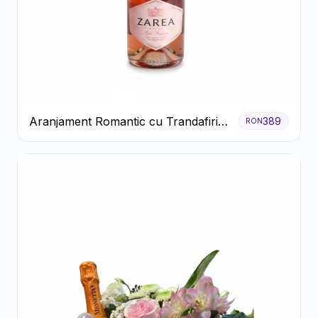
Aranjament Romantic cu Trandafiri
389
RON
Roșii și Șampanie rose