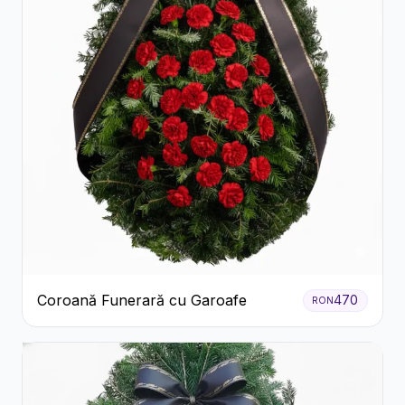
Coroană Funerară cu Garoafe
470
RON