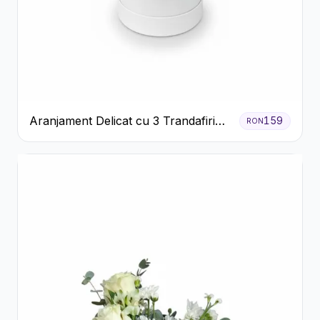
Aranjament Delicat cu 3 Trandafiri
159
RON
Roz în Cutie Albă