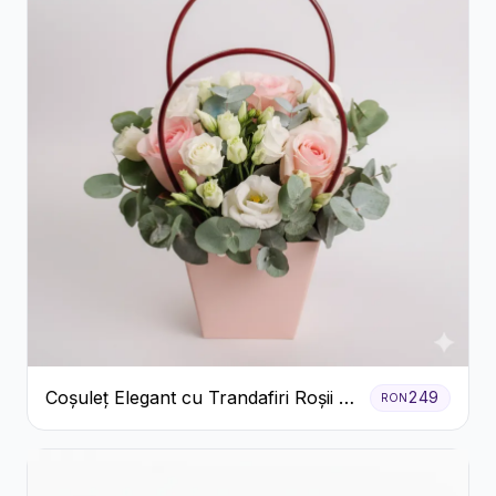
Coșuleț Elegant cu Trandafiri Roșii și
249
RON
Lisianthus Alb