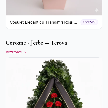
Coșuleț Elegant cu Trandafiri Roșii și
249
RON
Lisianthus Alb
Coroane - Jerbe — Terova
Vezi toate →