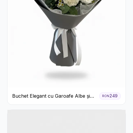
Buchet Elegant cu Garoafe Albe și
249
RON
Eucalipt