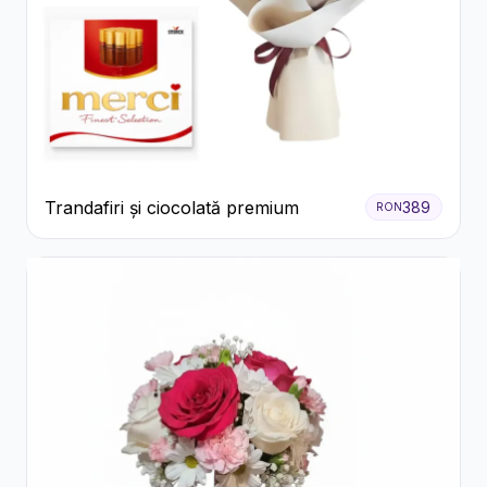
Trandafiri și ciocolată premium
389
RON