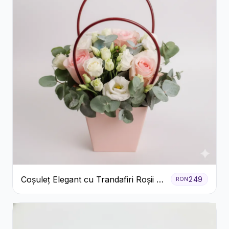
Coșuleț Elegant cu Trandafiri Roșii și
249
RON
Lisianthus Alb