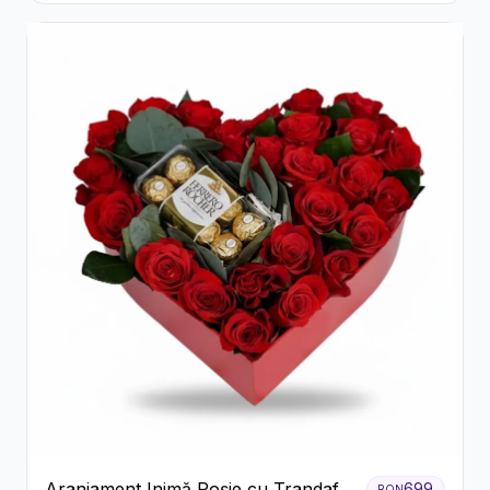
Aranjament Inimă Roșie cu Trandafiri
699
RON