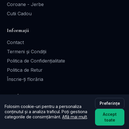
Coroane - Jerbe
Cutii Cadou
Informații
Contact
Termeni și Condiții
Politica de Confidențialitate
Politica de Retur
Înscrie-ți florăria
Legal
Preferințe
Folosim cookie-uri pentru a personaliza
GDPR
conținutul și a analiza traficul. Poți gestiona
Accept
categoriile de consimțământ.
Află mai mult
.
Termeni de Utilizare
toate
Cookie Policy