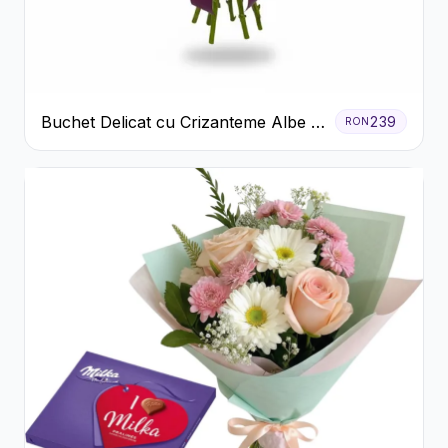
Buchet Delicat cu Crizanteme Albe și
239
RON
Mov