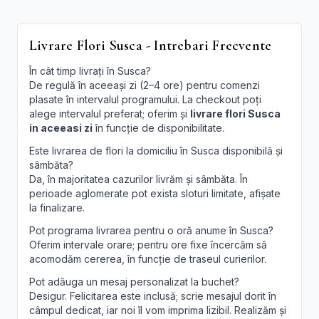
Livrare Flori Susca - Intrebari Frecvente
În cât timp livrați în Susca?
De regulă în aceeași zi (2–4 ore) pentru comenzi
plasate în intervalul programului. La checkout poți
alege intervalul preferat; oferim și
livrare flori Susca
in aceeasi zi
în funcție de disponibilitate.
Este livrarea de flori la domiciliu în Susca disponibilă și
sâmbăta?
Da, în majoritatea cazurilor livrăm și sâmbăta. În
perioade aglomerate pot exista sloturi limitate, afișate
la finalizare.
Pot programa livrarea pentru o oră anume în Susca?
Oferim intervale orare; pentru ore fixe încercăm să
acomodăm cererea, în funcție de traseul curierilor.
Pot adăuga un mesaj personalizat la buchet?
Desigur. Felicitarea este inclusă; scrie mesajul dorit în
câmpul dedicat, iar noi îl vom imprima lizibil. Realizăm și