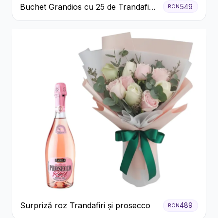
Buchet Grandios cu 25 de Trandafiri
549
RON
Roșii
Surpriză roz Trandafiri și prosecco
489
RON