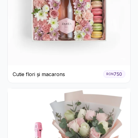
Cutie flori și macarons
750
RON