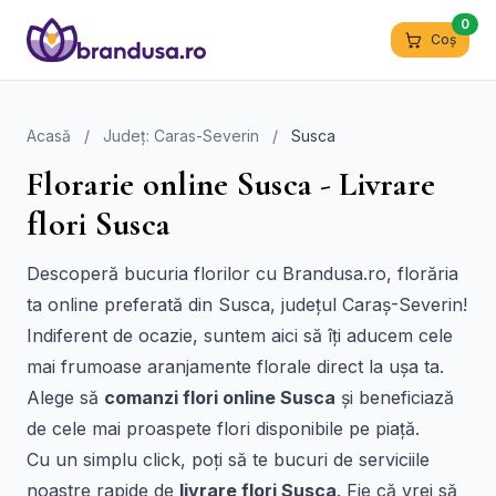
0
Coș
Acasă
/
Județ: Caras-Severin
/
Susca
Florarie online Susca - Livrare
flori Susca
Descoperă bucuria florilor cu Brandusa.ro, florăria
ta online preferată din Susca, județul Caraș-Severin!
Indiferent de ocazie, suntem aici să îți aducem cele
mai frumoase aranjamente florale direct la ușa ta.
Alege să
comanzi flori online Susca
și beneficiază
de cele mai proaspete flori disponibile pe piață.
Cu un simplu click, poți să te bucuri de serviciile
noastre rapide de
livrare flori Susca
. Fie că vrei să