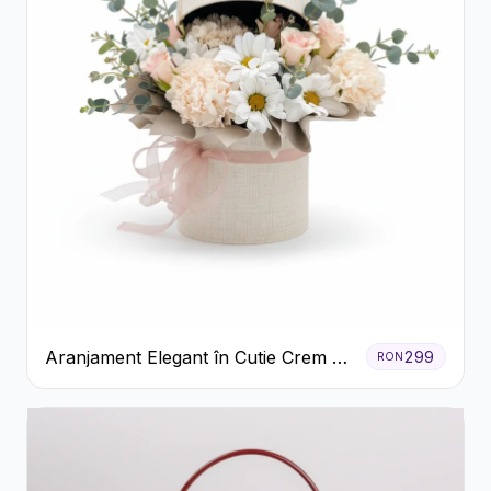
Aranjament Elegant în Cutie Crem cu
299
RON
Crizanteme și Trandafiri