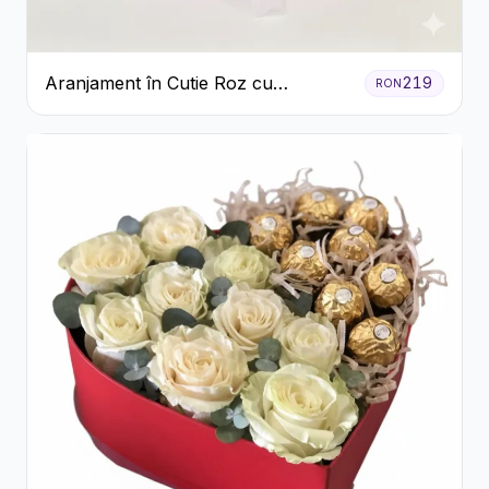
Aranjament în Cutie Roz cu
219
RON
Crizanteme Albe și Lila