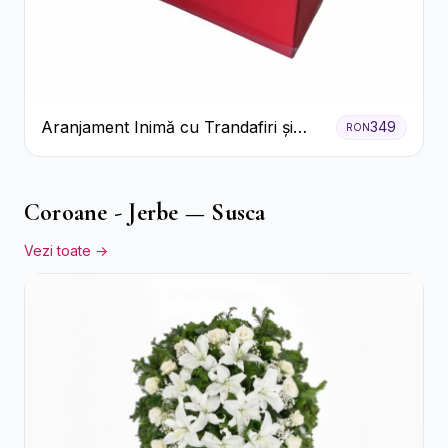
Aranjament Inimă cu Trandafiri și
349
RON
Praline Ferrero
Coroane - Jerbe — Susca
Vezi toate →