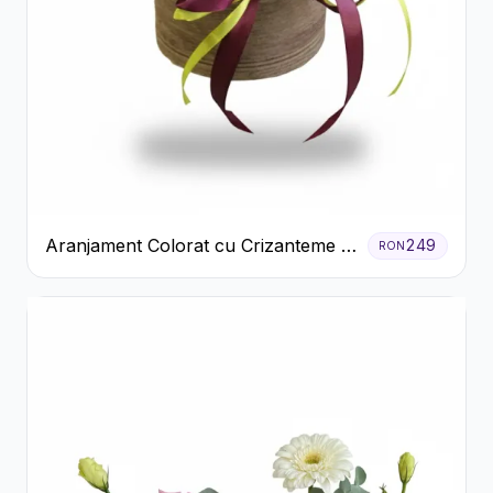
Aranjament Colorat cu Crizanteme în
249
RON
Cutie Rustică