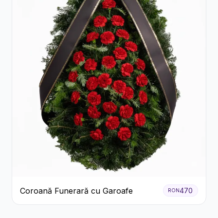
Coroană Funerară cu Garoafe
470
RON