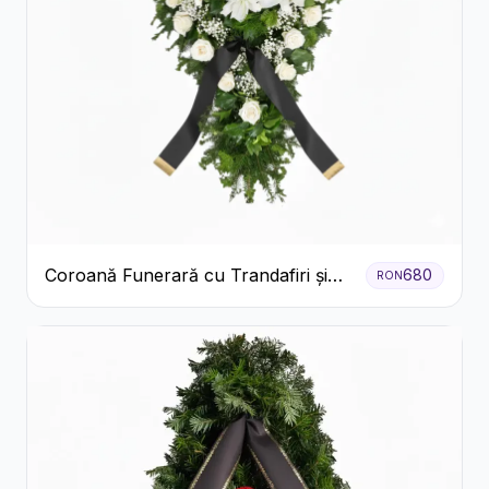
Coroană Funerară cu Trandafiri și
680
RON
Crini