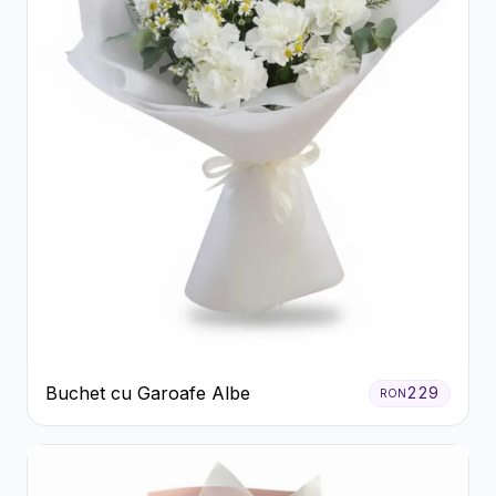
Buchet cu Garoafe Albe
229
RON