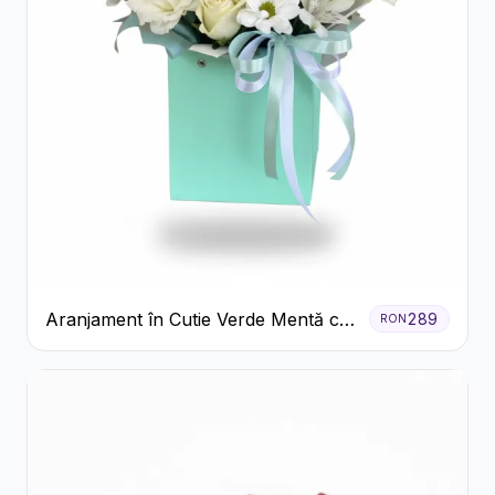
Aranjament în Cutie Verde Mentă cu
289
RON
Trandafiri și Alstroemeria