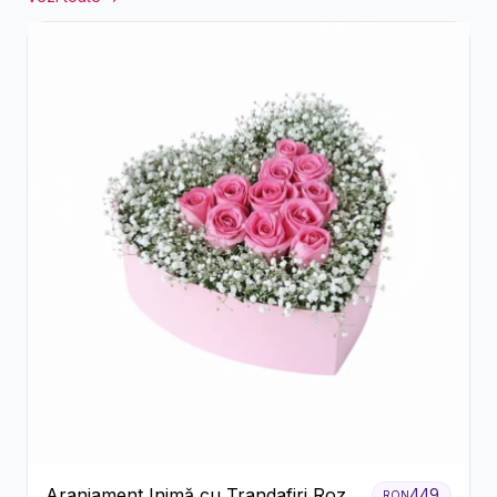
Aranjament Inimă cu Trandafiri Roz
449
RON