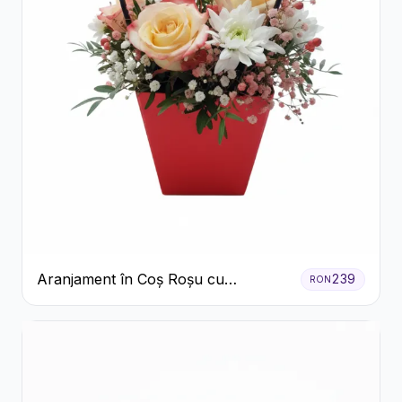
Aranjament în Coș Roșu cu
239
RON
Trandafiri și Crizanteme Albe