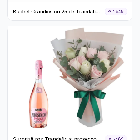
Buchet Grandios cu 25 de Trandafiri
549
RON
Roșii
Surpriză roz Trandafiri și prosecco
489
RON