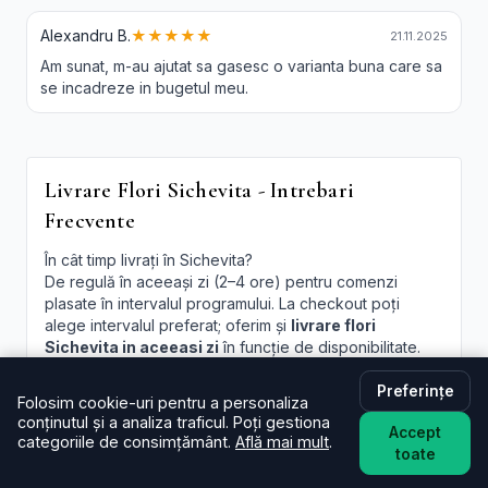
Alexandru B.
★★★★★
21.11.2025
Am sunat, m-au ajutat sa gasesc o varianta buna care sa
se incadreze in bugetul meu.
Livrare Flori Sichevita - Intrebari
Frecvente
În cât timp livrați în Sichevita?
De regulă în aceeași zi (2–4 ore) pentru comenzi
plasate în intervalul programului. La checkout poți
alege intervalul preferat; oferim și
livrare flori
Sichevita in aceeasi zi
în funcție de disponibilitate.
Este livrarea de flori la domiciliu în Sichevita disponibilă
Preferințe
Folosim cookie-uri pentru a personaliza
și sâmbăta?
conținutul și a analiza traficul. Poți gestiona
Da, în majoritatea cazurilor livrăm și sâmbăta. În
Accept
categoriile de consimțământ.
Află mai mult
.
perioade aglomerate pot exista sloturi limitate, afișate
toate
la finalizare.