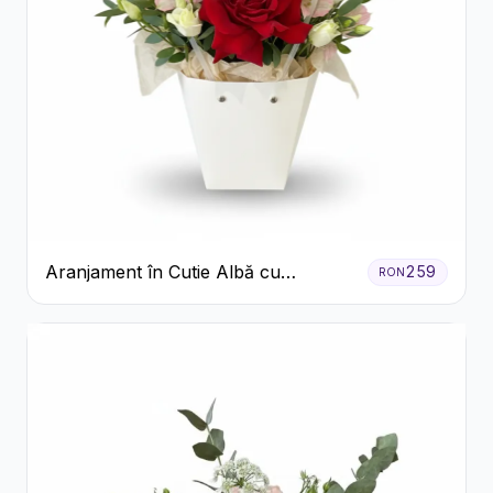
Aranjament în Cutie Albă cu
259
RON
Trandafiri Roșii și Lisianthus