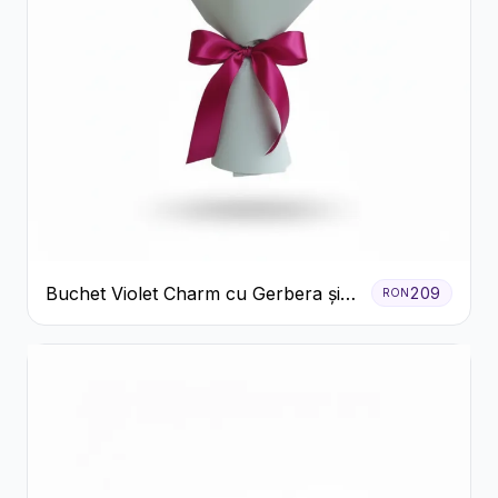
Buchet Violet Charm cu Gerbera și
209
RON
Lisianthus Alb