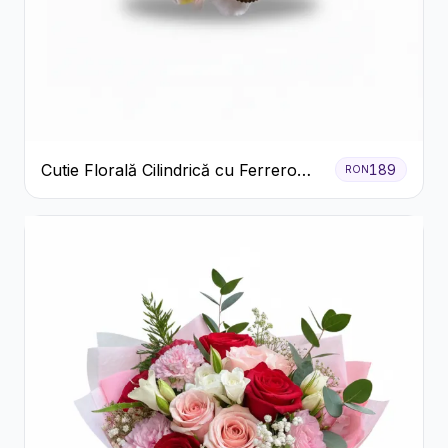
Cutie Florală Cilindrică cu Ferrero
189
RON
Rocher și Trandafiri Pastel