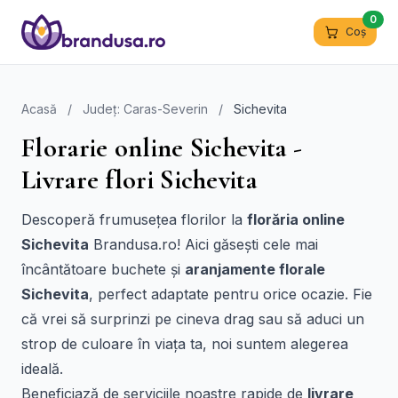
0
Coș
Acasă
/
Județ: Caras-Severin
/
Sichevita
Florarie online Sichevita -
Livrare flori Sichevita
Descoperă frumusețea florilor la
florăria online
Sichevita
Brandusa.ro! Aici găsești cele mai
încântătoare buchete și
aranjamente florale
Sichevita
, perfect adaptate pentru orice ocazie. Fie
că vrei să surprinzi pe cineva drag sau să aduci un
strop de culoare în viața ta, noi suntem alegerea
ideală.
Beneficiază de serviciile noastre rapide de
livrare