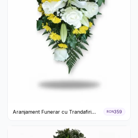
Aranjament Funerar cu Trandafiri
359
RON
Albi Crizanteme Galbene și Crini