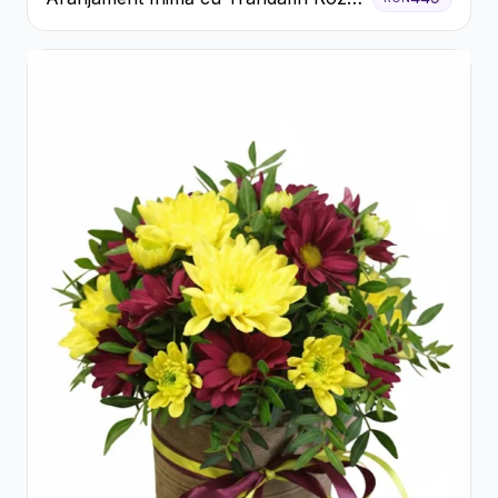
și Gypsophila Albă