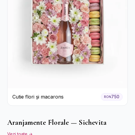
Cutie flori și macarons
750
RON
Aranjamente Florale — Sichevita
Vezi toate →