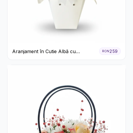
Aranjament în Cutie Albă cu
259
RON
Trandafiri Roșii și Lisianthus