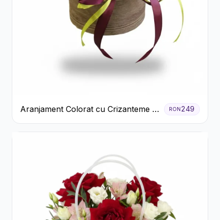
Aranjament Colorat cu Crizanteme în
249
RON
Cutie Rustică