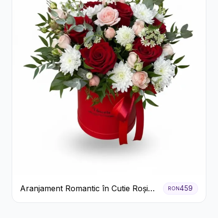
Aranjament Romantic în Cutie Roșie
459
RON
cu Trandafiri și Crizanteme