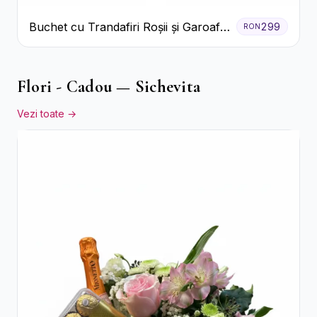
Buchet cu Trandafiri Roșii și Garoafe
299
RON
Roz Pal
Flori - Cadou — Sichevita
Vezi toate →