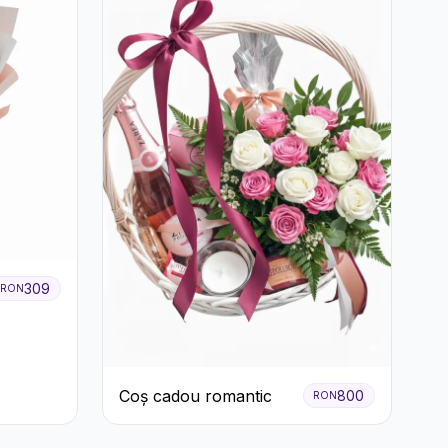
309
RON
Coș cadou romantic
800
RON