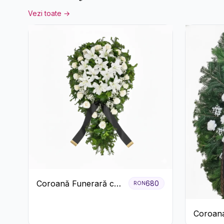
Vezi toate →
Coroană Funerară cu
680
RON
Trandafiri și Crini
Coroan