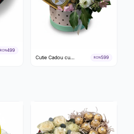
499
RON
Cutie Cadou cu
599
RON
Prosecco Mionetto
Ferrero Rocher și Flori
Pastelate