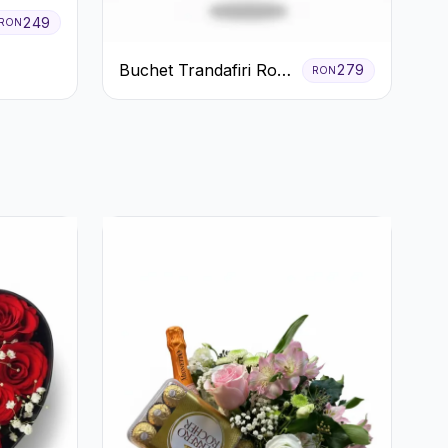
249
RON
Buchet Trandafiri Roz
279
RON
Pal și Eucalipt