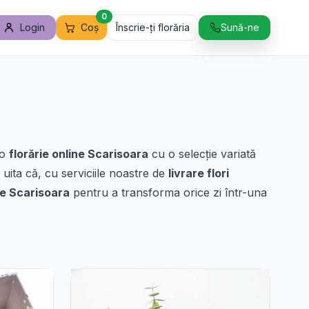
0
Login
Coș
Înscrie-ți florăria
Sună-ne
 o
florărie online Scarisoara
cu o selecție variată
 uita că, cu serviciile noastre de
livrare flori
ne Scarisoara
pentru a transforma orice zi într-una