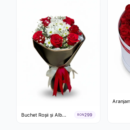
Aranjam
cu Trand
Buchet Roșii și Alb
Raffaell
299
RON
Clasic