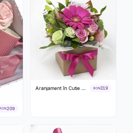
Aranjament în Cutie cu
319
RON
Gerbera și Trandafiri
Roz
209
RON