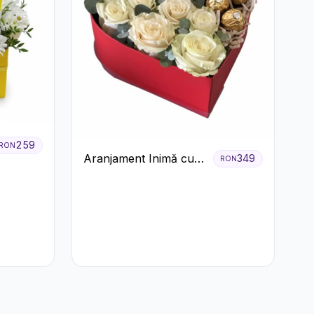
259
RON
Aranjament Inimă cu
349
RON
Trandafiri și Praline
Ferrero