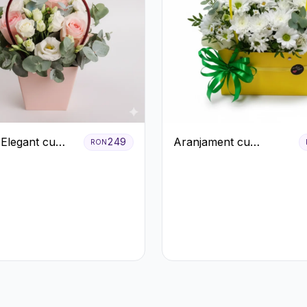
 Elegant cu
Aranjament cu
249
RON
ri Roșii și
Crizanteme Albe în
us Alb
Cutie Galbenă