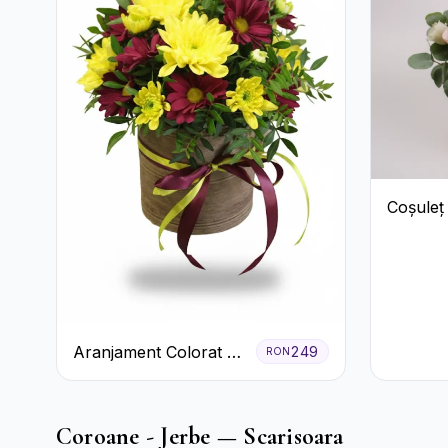
Coșuleț
Trandafi
Lisianth
Aranjament Colorat cu
249
RON
Crizanteme în Cutie
Rustică
Coroane - Jerbe — Scarisoara