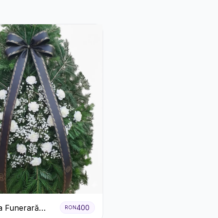
a Funerară
400
RON