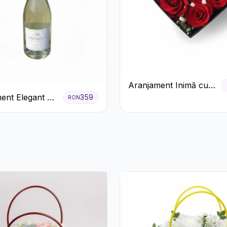
Aranjament Inimă cu
Trandafiri Roșii și
ent Elegant cu
359
RON
Floarea Miresei
 și Flori
.