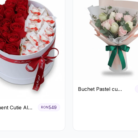
Buchet Pastel cu
Trandafiri Roz și Albi
ent Cutie Albă
549
RON
afiri Roșii și
o