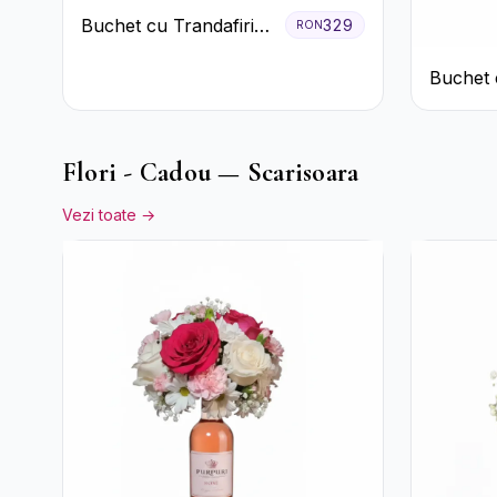
Buchet cu Trandafiri
329
RON
Roșii și Albi și
Buchet 
Gypsophila
Albe și
Flori - Cadou — Scarisoara
Vezi toate →