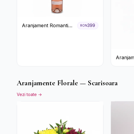
Aranjament Romantic
399
RON
cu Vin roze si Flori
pastel
Aranjam
Prosecco
Galbene
Aranjamente Florale — Scarisoara
Vezi toate →