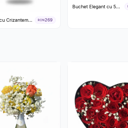
Buchet Elegant cu 5
Trandafiri Roșii și
cu Crizanteme
Eucalipt
269
RON
 Galbene