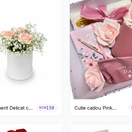
ent Delicat cu
Cutie cadou Pink
159
RON
firi Roz în
Blossom Day
lbă