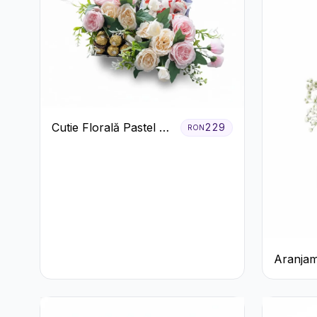
Cutie Florală Pastel cu
229
RON
Ferrero și Raffaello
Aranjam
3 Tranda
Cutie A