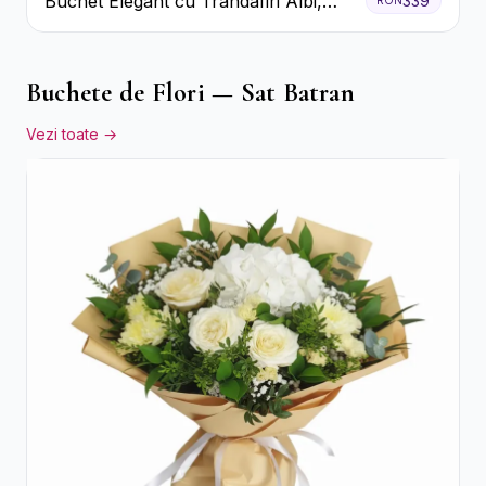
Buchet Elegant cu Trandafiri Albi,
339
RON
Hortensie și Crizanteme Crem
Buchete de Flori — Sat Batran
Vezi toate →