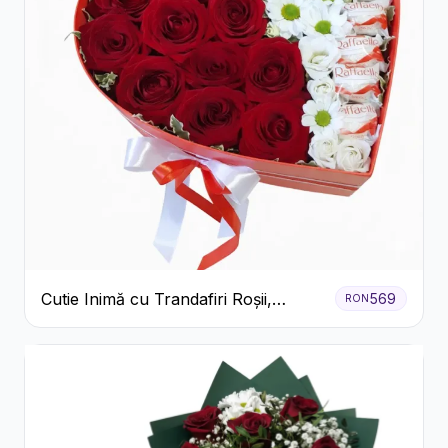
Cutie Inimă cu Trandafiri Roșii,
569
RON
Crizanteme Albe și Bomboane
Raffaello