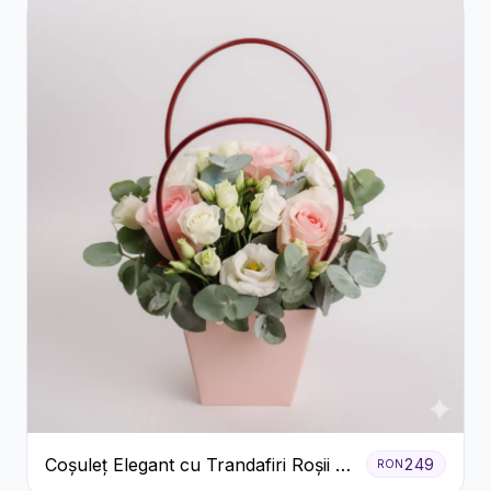
Coșuleț Elegant cu Trandafiri Roșii și
249
RON
Lisianthus Alb