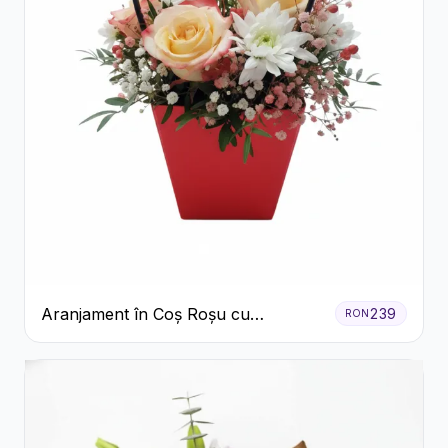
Aranjament în Coș Roșu cu
239
RON
Trandafiri și Crizanteme Albe