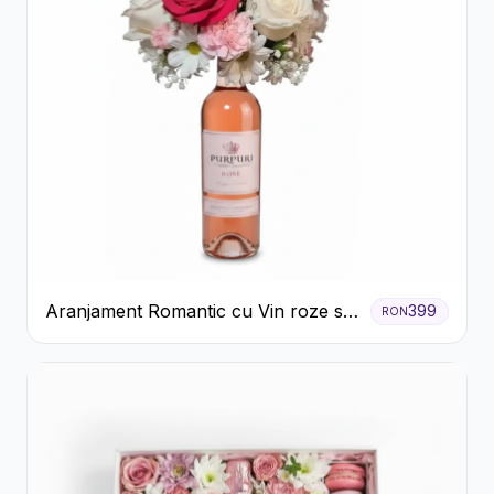
Aranjament Romantic cu Vin roze si
399
RON
Flori pastel