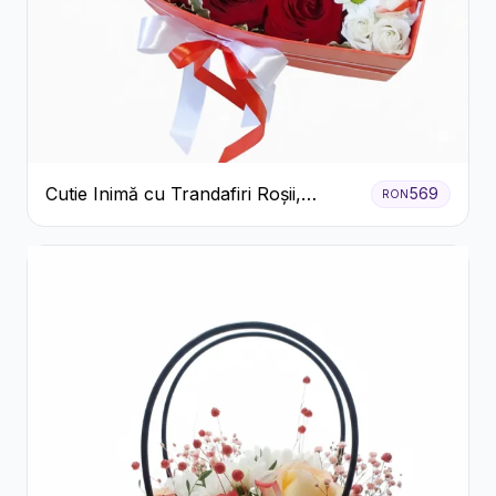
Cutie Inimă cu Trandafiri Roșii,
569
RON
Crizanteme Albe și Bomboane
Raffaello