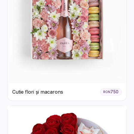
Cutie flori și macarons
750
RON