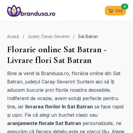
0
Coș
Acasă
/
Județ: Caras-Severin
/
Sat Batran
Florarie online Sat Batran -
Livrare flori Sat Batran
Bine ai venit la Brandusa.ro, florăria online din Sat
Batran, județul Caraș-Severin! Suntem aici să îți
aducem bucurie prin florile noastre deosebite.
Indiferent de ocazie, avem soluții perfecte pentru
tine, iar
livrarea florilor în Sat Batran
se face rapid
și ușor. Fie că alegi un buchet clasic sau
aranjamente florale Sat Batran
personalizate, ne
asigurăm că fiecare detaliu este pe placul tău. Alege