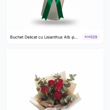
Buchet Delicat cu Lisianthus Alb și
329
RON
Roz