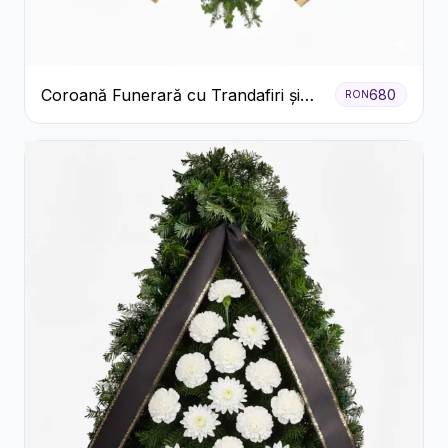
Coroană Funerară cu Trandafiri și
680
RON
Crini