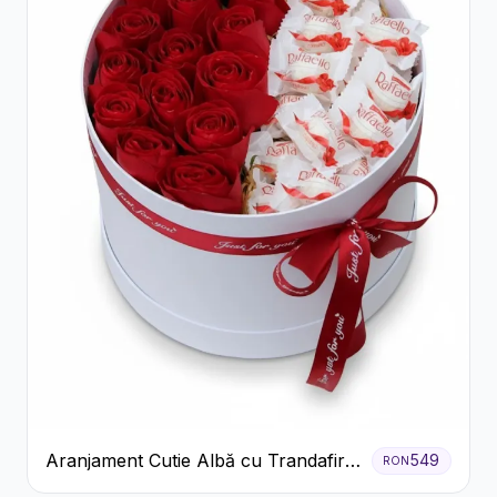
Aranjament Cutie Albă cu Trandafiri
549
RON
Roșii și Raffaello