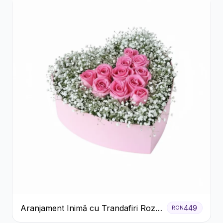
Aranjament Inimă cu Trandafiri Roz
449
RON
și Gypsophila Albă