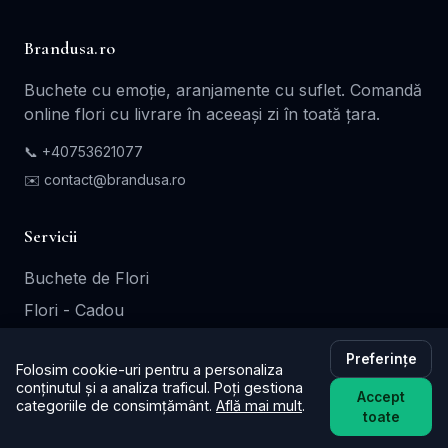
Brandusa.ro
Buchete cu emoție, aranjamente cu suflet. Comandă
online flori cu livrare în aceeași zi în toată țara.
📞
+40753621077
✉️ contact@brandusa.ro
Servicii
Buchete de Flori
Flori - Cadou
Aranjamente Florale
Preferințe
Folosim cookie-uri pentru a personaliza
Coroane - Jerbe
conținutul și a analiza traficul. Poți gestiona
Accept
Cutii Cadou
categoriile de consimțământ.
Află mai mult
.
toate