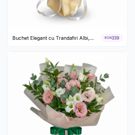
Buchet Elegant cu Trandafiri Albi,
339
RON
Hortensie și Crizanteme Crem