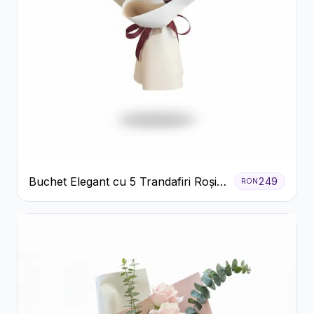
Buchet Elegant cu 5 Trandafiri Roșii
249
RON
și Eucalipt