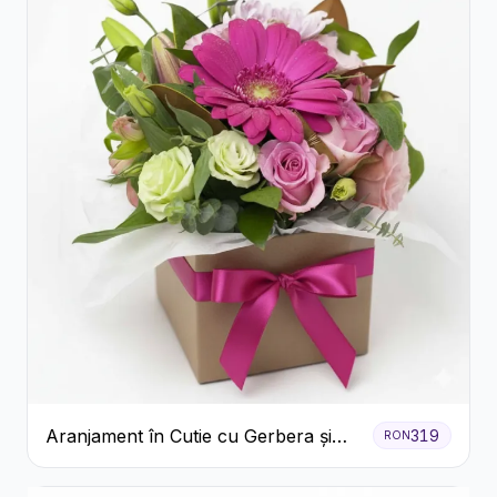
Aranjament în Cutie cu Gerbera și
319
RON
Trandafiri Roz