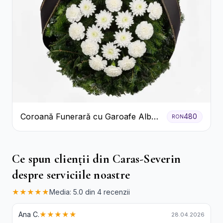
Coroană Funerară cu Garoafe Albe
480
RON
și Crizanteme
Ce spun clienții din Caras-Severin
despre serviciile noastre
★★★★★
Media: 5.0 din 4 recenzii
Ana C.
★★★★★
28.04.2026