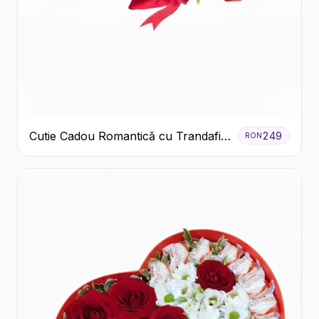
Cutie Cadou Romantică cu Trandafiri
249
RON
Șampanie și Lumânare