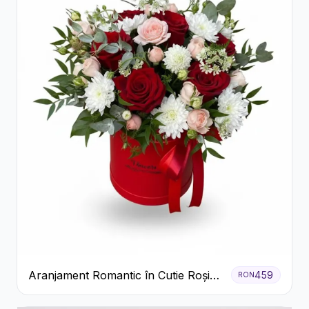
Aranjament Romantic în Cutie Roșie
459
RON
cu Trandafiri și Crizanteme