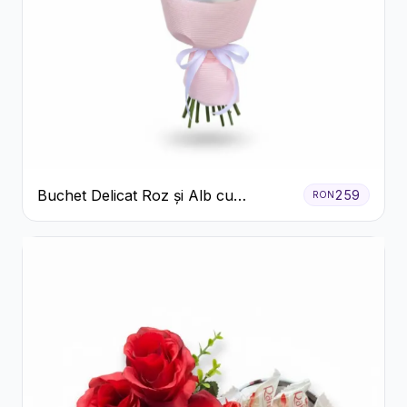
Buchet Delicat Roz și Alb cu
259
RON
Trandafiri și Lisianthus