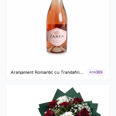
Aranjament Romantic cu Trandafiri
389
RON
Roșii și Șampanie rose