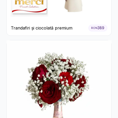
Trandafiri și ciocolată premium
389
RON