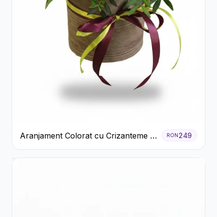
Aranjament Colorat cu Crizanteme în
249
RON
Cutie Rustică