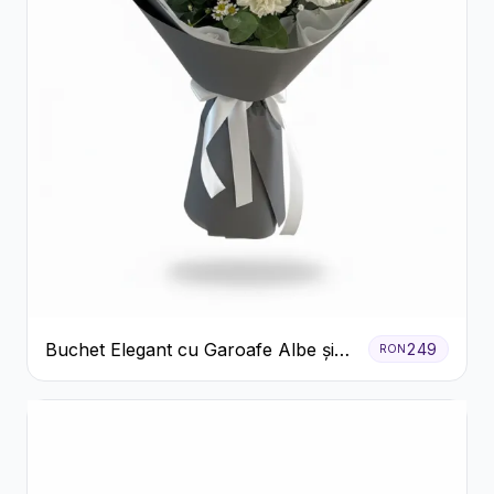
Buchet Elegant cu Garoafe Albe și
249
RON
Eucalipt