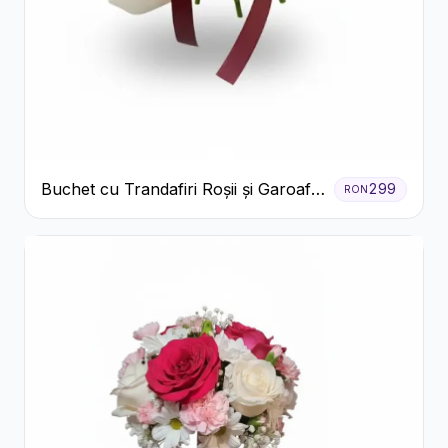
Buchet cu Trandafiri Roșii și Garoafe
299
RON
Roz Pal