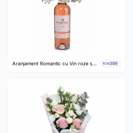
Aranjament Romantic cu Vin roze si
399
RON
Flori pastel