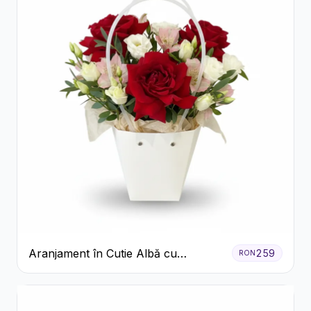
Aranjament în Cutie Albă cu
259
RON
Trandafiri Roșii și Lisianthus