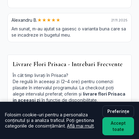
Alexandru B.
★★★★★
21.11.2025
Am sunat, m-au ajutat sa gasesc o varianta buna care sa
se incadreze in bugetul meu.
Livrare Flori Prisaca - Intrebari Frecvente
În cât timp livrați în Prisaca?
De regulă în aceeași zi (2–4 ore) pentru comenzi
plasate în intervalul programului. La checkout poți
alege intervalul preferat; oferim și
livrare flori Prisaca
in aceeasi zi
în funcție de disponibilitate.
Este livrarea de flori la domiciliu în Prisaca disponibilă și
Preferințe
Folosim cookie-uri pentru a personaliza
sâmbăta?
conținutul și a analiza traficul. Poți gestiona
Da, în majoritatea cazurilor livrăm și sâmbăta. În
Accept
categoriile de consimțământ.
Află mai mult
.
perioade aglomerate pot exista sloturi limitate, afișate
toate
la finalizare.