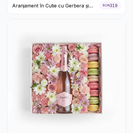
Aranjament în Cutie cu Gerbera și
319
RON
Trandafiri Roz