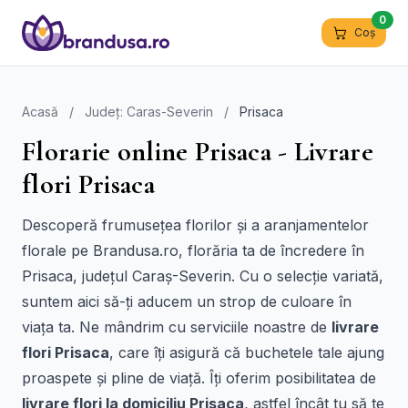
0
Coș
Acasă
/
Județ: Caras-Severin
/
Prisaca
Florarie online Prisaca - Livrare
flori Prisaca
Descoperă frumusețea florilor și a aranjamentelor
florale pe Brandusa.ro, florăria ta de încredere în
Prisaca, județul Caraș-Severin. Cu o selecție variată,
suntem aici să-ți aducem un strop de culoare în
viața ta. Ne mândrim cu serviciile noastre de
livrare
flori Prisaca
, care îți asigură că buchetele tale ajung
proaspete și pline de viață. Îți oferim posibilitatea de
livrare flori la domiciliu Prisaca
, astfel încât tu să te