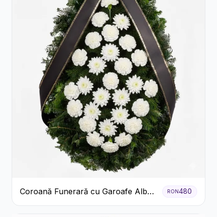
Coroană Funerară cu Garoafe Albe
480
RON
și Crizanteme