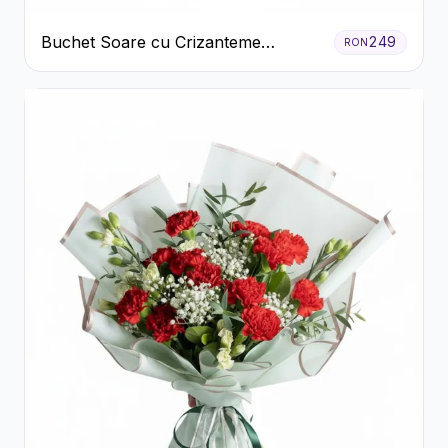
Buchet Soare cu Crizanteme
249
RON
Galbene și Trandafiri Albi