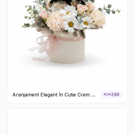
Aranjament Elegant în Cutie Crem cu
299
RON
Crizanteme și Trandafiri