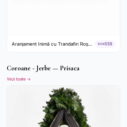
Aranjament Inimă cu Trandafiri Roșii
559
RON
și Ciocolată Ferrero Rocher
Coroane - Jerbe — Prisaca
Vezi toate →