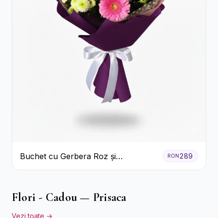
Buchet cu Gerbera Roz și
289
RON
Crizanteme Verzi
Flori - Cadou — Prisaca
Vezi toate →