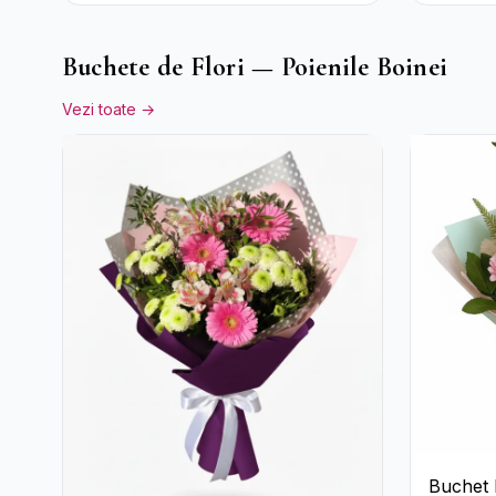
Trandafi
Alstroe
Buchete de Flori — Poienile Boinei
Vezi toate →
Buchet D