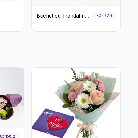
Buchet cu Trandafiri
329
RON
Roșii și Albi și
Gypsophila
950
RON