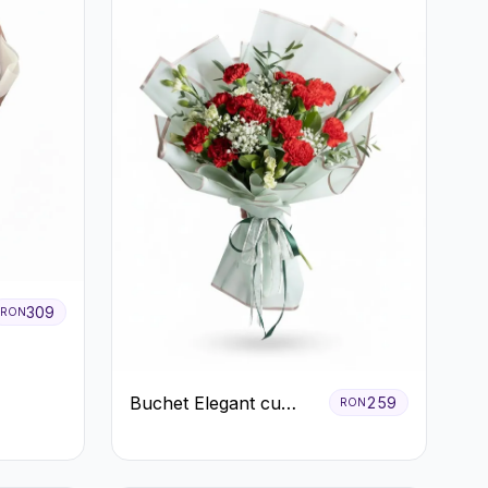
309
RON
Buchet Elegant cu
259
RON
Garoafe Roșii și
Floarea Miresei