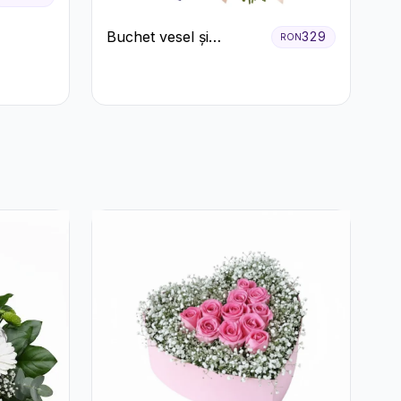
Buchet vesel și
329
RON
ciocolată