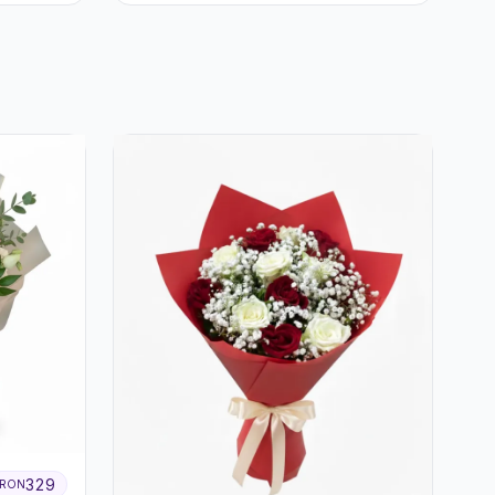
329
RON