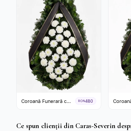
Coroană Funerară cu
Coroană
480
RON
Garoafe Albe și
Garoaf
Crizanteme
Ce spun clienții din Caras-Severin despr