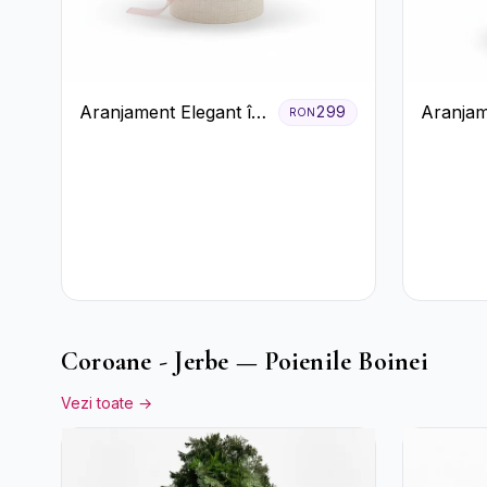
Aranjament Elegant în
Aranjam
299
RON
Cutie Crem cu
Albă cu 
Crizanteme și
Roșii și
Trandafiri
Coroane - Jerbe — Poienile Boinei
Vezi toate →