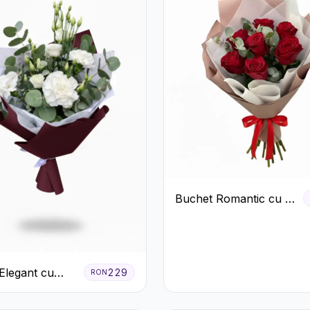
Buchet Romantic cu 9
Trandafiri Roșii
Elegant cu
229
RON
 Albe și