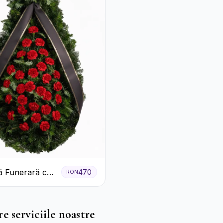
 Funerară cu
470
RON
e
e serviciile noastre