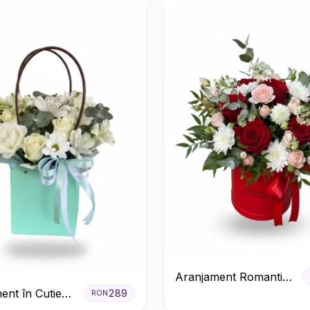
Aranjament Romantic
în Cutie Roșie cu
ent în Cutie
289
RON
Trandafiri și
entă cu