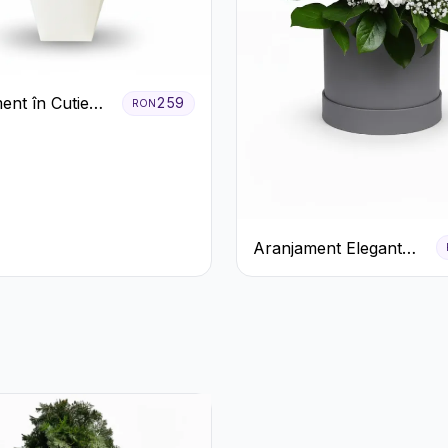
ent în Cutie
259
RON
Trandafiri
 Lisianthus
Aranjament Elegant
Alb-Verde în Cutie Gri