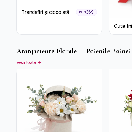
Trandafiri și ciocolată
369
RON
Cutie I
Trandafi
Bomboan
Aranjamente Florale — Poienile Boinei
Vezi toate →