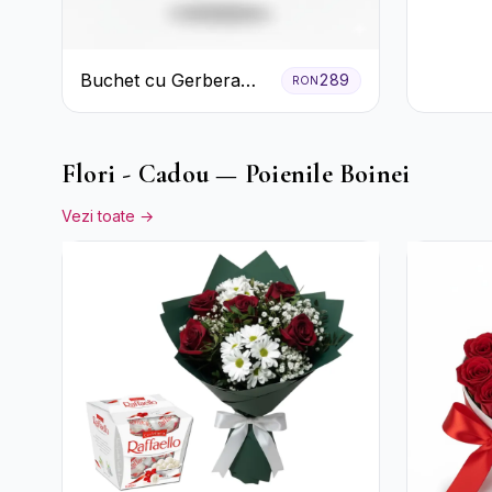
Nuanțe 
Trandafi
Crizant
Buchet cu Gerbera
289
RON
Roz și Crizanteme
Verzi
Flori - Cadou — Poienile Boinei
Vezi toate →