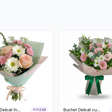
Crizanteme
ri și
meria
elicat în
Buchet Delicat cu
249
RON