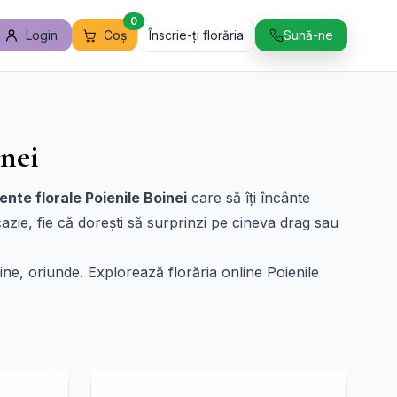
0
Login
Coș
Înscrie-ți florăria
Sună-ne
inei
nte florale Poienile Boinei
care să îți încânte
azie, fie că dorești să surprinzi pe cineva drag sau
icine, oriunde. Explorează florăria online Poienile