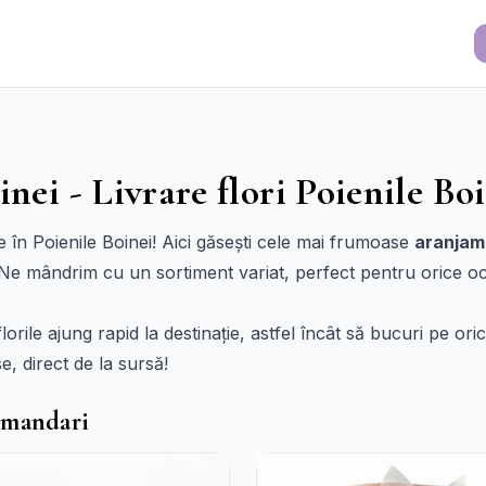
inei - Livrare flori Poienile Bo
re în Poienile Boinei! Aici găsești cele mai frumoase
aranjame
. Ne mândrim cu un sortiment variat, perfect pentru orice oc
 florile ajung rapid la destinație, astfel încât să bucuri pe or
, direct de la sursă!
omandari