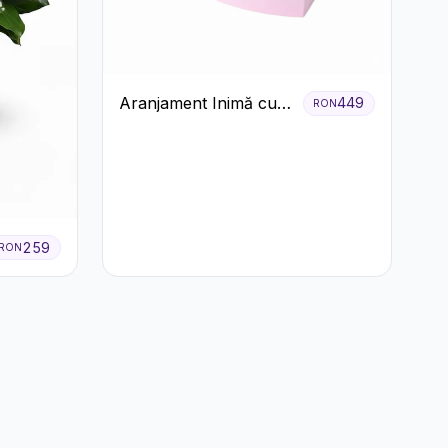
Aranjament Inimă cu
449
RON
Trandafiri Roz și
Gypsophila Albă
259
RON