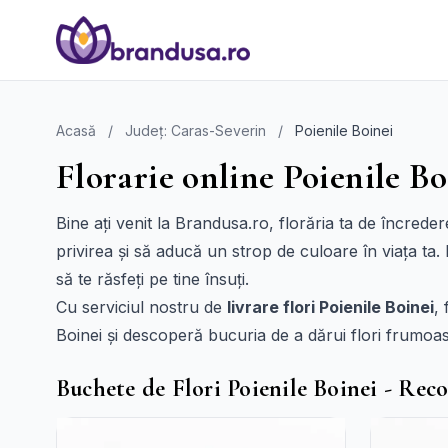
Acasă
/
Județ: Caras-Severin
/
Poienile Boinei
Florarie online Poienile Bo
Bine ați venit la Brandusa.ro, florăria ta de încrede
privirea și să aducă un strop de culoare în viața ta
să te răsfeți pe tine însuți.
Cu serviciul nostru de
livrare flori Poienile Boinei
,
Boinei și descoperă bucuria de a dărui flori frumoase
Buchete de Flori Poienile Boinei - Rec