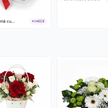
nimă cu
619
RON
ri Roșii și
e Raffaello