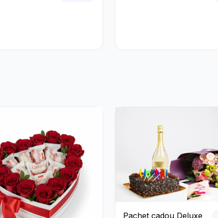
Pastel cu
Lisianthus Alb și Roz
ri și
eme Roz
Pachet cadou Deluxe