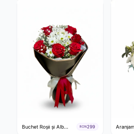
Lumânare
Buchet Roșii și Alb
Aranjam
299
RON
Clasic
Verde M