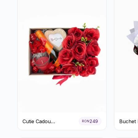
Cutie Cadou
Buchet 
249
RON
Romantică cu
Garoafe
Trandafiri Șampanie și
Eucalipt