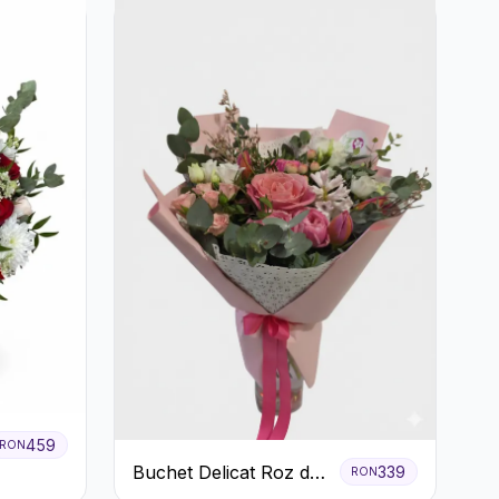
459
RON
Buchet Delicat Roz de
339
RON
primăvară