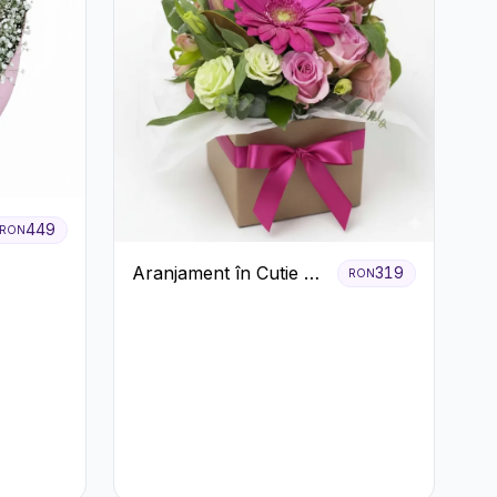
449
RON
Aranjament în Cutie cu
319
RON
Gerbera și Trandafiri
Roz