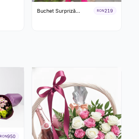
Buchet Surpriză
219
RON
Colorat cu Flori de
Sezon
950
RON