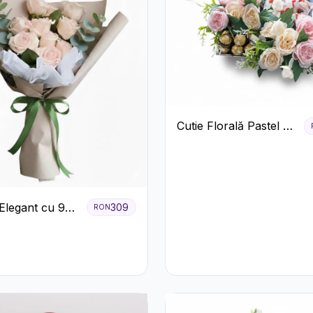
Cutie Florală Pastel cu
Ferrero și Raffaello
Elegant cu 9
309
RON
iri Roz