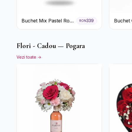
Buchet Mix Pastel Roz
Buchet 
339
RON
și Alb
de Trand
Flori - Cadou — Pogara
Vezi toate →