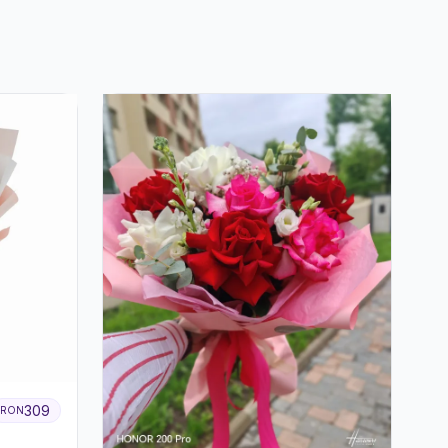
Lumânare
309
RON