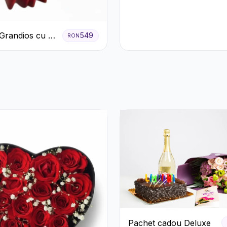
Grandios cu 25
549
RON
afiri Roșii
Pachet cadou Deluxe