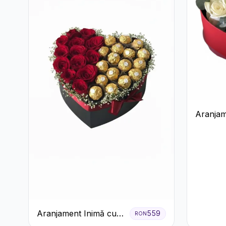
Aranjam
Trandafi
Ferrero
Aranjament Inimă cu
559
RON
Trandafiri Roșii și