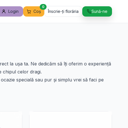
0
Login
Coș
Înscrie-ți florăria
Sună-ne
rect la ușa ta. Ne dedicăm să îți oferim o experiență
e chipul celor dragi.
o ocazie specială sau pur și simplu vrei să faci pe