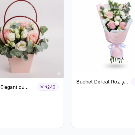
Buchet Delicat Roz și
 Elegant cu
249
RON
Alb cu Trandafiri și
ri Roșii și
Lisianthus
us Alb