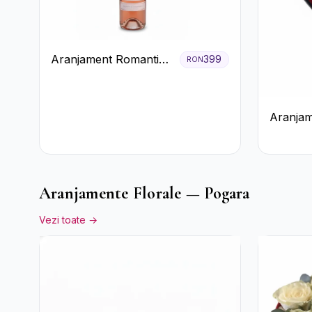
Aranjament Romantic
399
RON
cu Vin roze si Flori
pastel
Aranjam
Trandafi
Floarea
Aranjamente Florale — Pogara
Vezi toate →