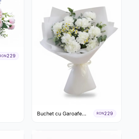
229
RON
Buchet cu Garoafe
229
RON
Albe