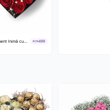
ent Inimă cu
499
RON
ri Roșii și
 Miresei