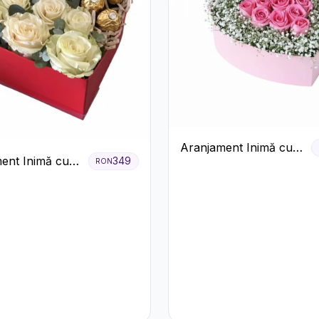
Aranjament Inimă cu
ent Inimă cu
349
RON
Trandafiri Roz și
ri și Praline
Gypsophila Albă