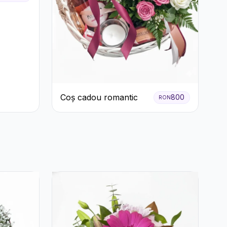
Coș cadou romantic
800
RON