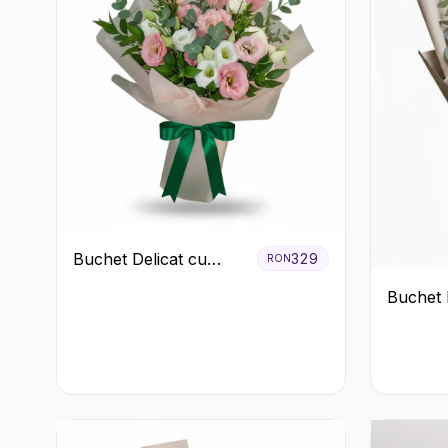
Buchet Delicat cu
329
RON
Lisianthus Alb și Roz
Buchet 
Trandaf