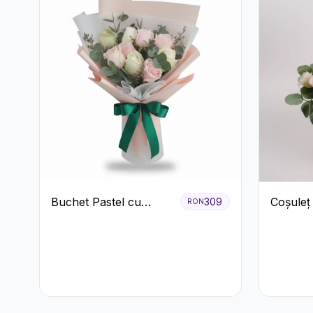
Buchet Pastel cu
Coșuleț
309
RON
Trandafiri Roz și Albi
Trandafi
Lisianth