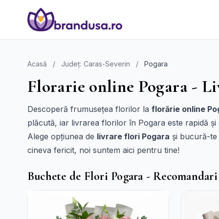
Acasă
/
Județ: Caras-Severin
/
Pogara
Florarie online Pogara - Li
Descoperă frumusețea florilor la
florărie online P
plăcută, iar livrarea florilor în Pogara este rapidă ș
Alege opțiunea de
livrare flori Pogara
și bucură-te
cineva fericit, noi suntem aici pentru tine!
Buchete de Flori Pogara - Recomandari