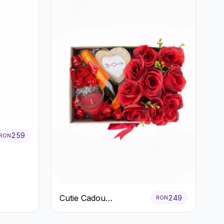
259
RON
Cutie Cadou
249
RON
Romantică cu
Trandafiri Șampanie și