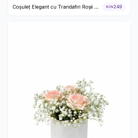
Coșuleț Elegant cu Trandafiri Roșii și
249
RON
Lisianthus Alb