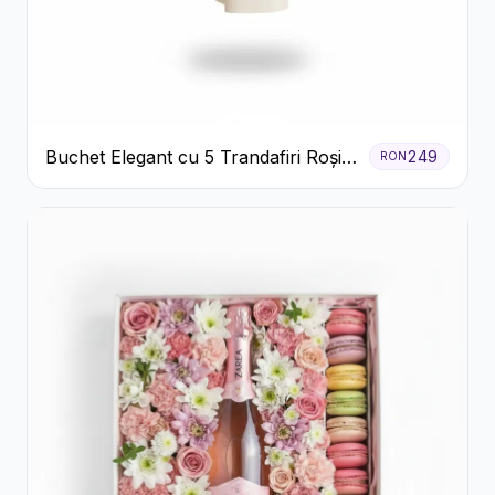
Buchet Elegant cu 5 Trandafiri Roșii
249
RON
și Eucalipt