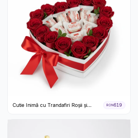
Cutie Inimă cu Trandafiri Roșii și
619
RON
Bomboane Raffaello