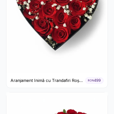
Aranjament Inimă cu Trandafiri Roșii
499
RON
și Floarea Miresei