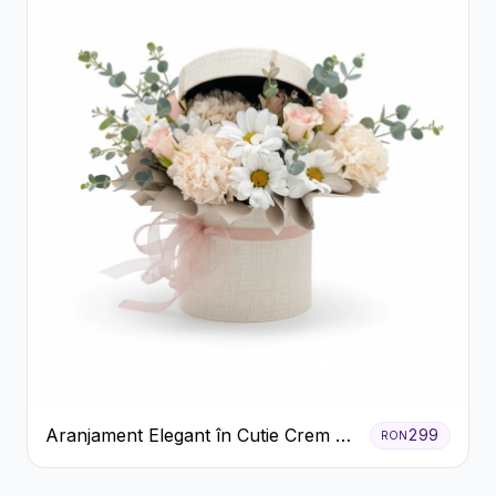
Aranjament Elegant în Cutie Crem cu
299
RON
Crizanteme și Trandafiri