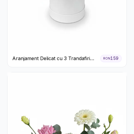
Aranjament Delicat cu 3 Trandafiri
159
RON
Roz în Cutie Albă