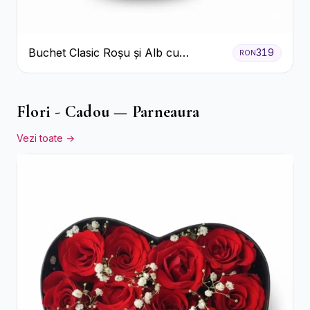
Buchet Clasic Roșu și Alb cu
319
RON
Crizanteme
Flori - Cadou — Parneaura
Vezi toate →