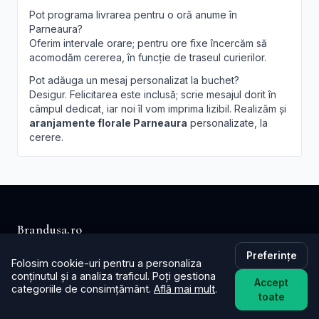
Pot programa livrarea pentru o oră anume în
Parneaura?
Oferim intervale orare; pentru ore fixe încercăm să
acomodăm cererea, în funcție de traseul curierilor.
Pot adăuga un mesaj personalizat la buchet?
Desigur. Felicitarea este inclusă; scrie mesajul dorit în
câmpul dedicat, iar noi îl vom imprima lizibil. Realizăm și
aranjamente florale Parneaura
personalizate, la
cerere.
Brandusa.ro
Preferințe
Buchete cu emoție, aranjamente cu suflet. Comandă
Folosim cookie-uri pentru a personaliza
online flori cu livrare în aceeași zi în toată țara.
conținutul și a analiza traficul. Poți gestiona
Accept
categoriile de consimțământ.
Află mai mult
.
toate
📞
+40753621077