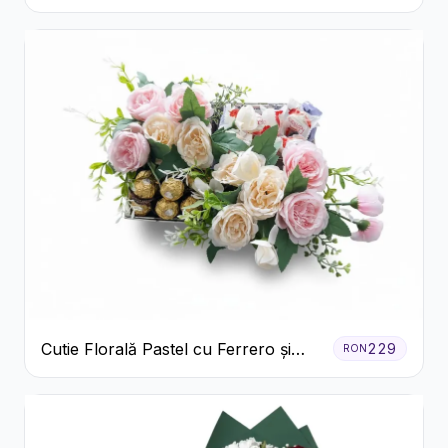
Crizanteme Verzi
Cutie Florală Pastel cu Ferrero și
229
RON
Raffaello