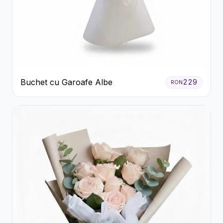
Buchet cu Garoafe Albe
229
RON