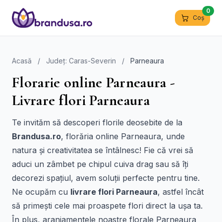
0
Coș
Acasă
/
Județ: Caras-Severin
/
Parneaura
Florarie online Parneaura -
Livrare flori Parneaura
Te invităm să descoperi florile deosebite de la
Brandusa.ro
, florăria online Parneaura, unde
natura și creativitatea se întâlnesc! Fie că vrei să
aduci un zâmbet pe chipul cuiva drag sau să îți
decorezi spațiul, avem soluții perfecte pentru tine.
Ne ocupăm cu
livrare flori Parneaura
, astfel încât
să primești cele mai proaspete flori direct la ușa ta.
În plus, aranjamentele noastre florale Parneaura