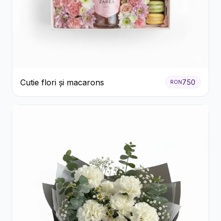
Cutie flori și macarons
750
RON