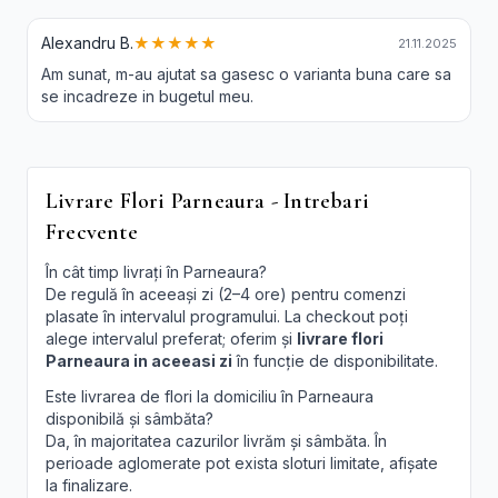
Alexandru B.
★★★★★
21.11.2025
Am sunat, m-au ajutat sa gasesc o varianta buna care sa
se incadreze in bugetul meu.
Livrare Flori Parneaura - Intrebari
Frecvente
În cât timp livrați în Parneaura?
De regulă în aceeași zi (2–4 ore) pentru comenzi
plasate în intervalul programului. La checkout poți
alege intervalul preferat; oferim și
livrare flori
Parneaura in aceeasi zi
în funcție de disponibilitate.
Este livrarea de flori la domiciliu în Parneaura
disponibilă și sâmbăta?
Da, în majoritatea cazurilor livrăm și sâmbăta. În
perioade aglomerate pot exista sloturi limitate, afișate
la finalizare.