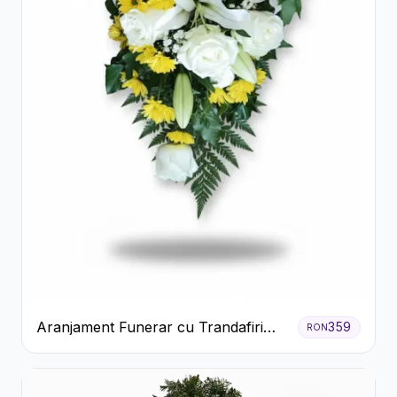
Aranjament Funerar cu Trandafiri
359
RON
Albi Crizanteme Galbene și Crini