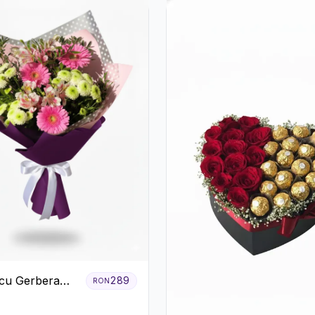
cu Gerbera
289
RON
Crizanteme