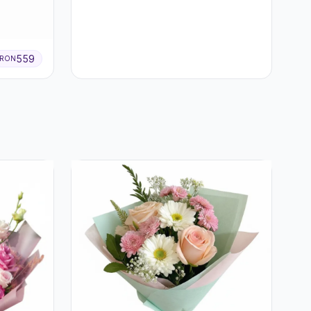
Eucalipt
559
RON