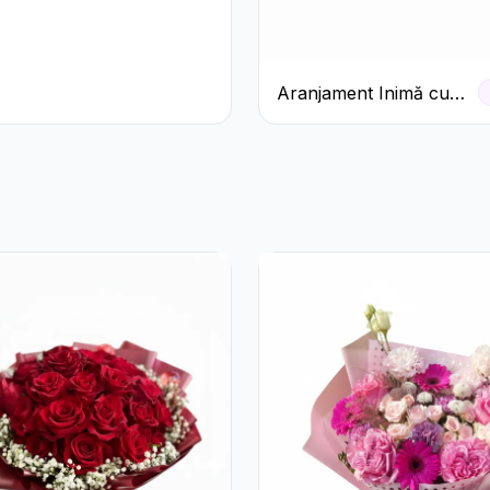
Aranjament Inimă cu
Trandafiri Roșii și
Ciocolată Ferrero
Rocher