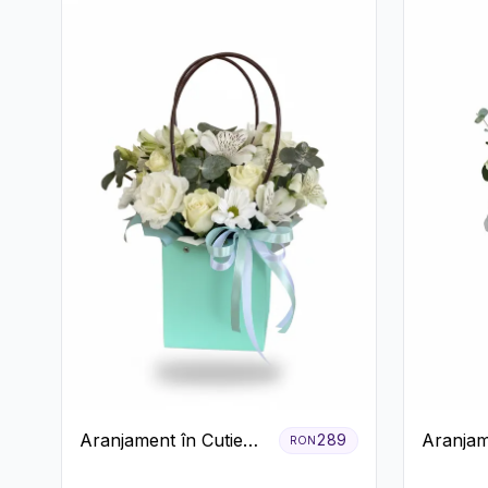
Aranjament în Cutie
Aranjam
289
RON
Verde Mentă cu
Verde î