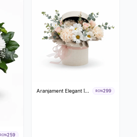
Aranjament Elegant în
299
RON
Cutie Crem cu
Crizanteme și
Trandafiri
259
RON