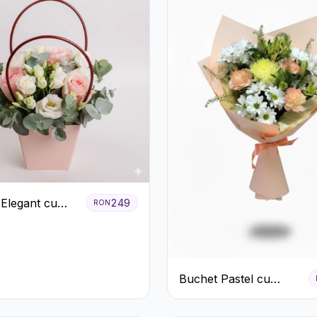
 Elegant cu
249
RON
ri Roșii și
us Alb
Buchet Pastel cu
Crizanteme și Garoafe