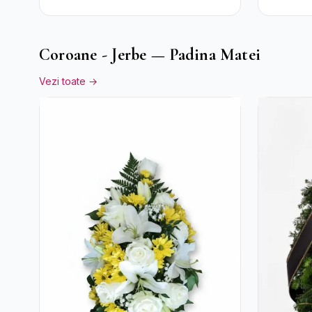
Trandafiri și
Pal
Alstroemeria
Coroane - Jerbe — Padina Matei
Vezi toate →