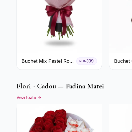
Buchet Mix Pastel Roz
Buchet 
339
RON
și Alb
de Trand
Flori - Cadou — Padina Matei
Vezi toate →