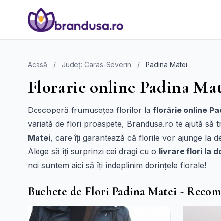
Acasă
/
Județ: Caras-Severin
/
Padina Matei
Florarie online Padina Mat
Descoperă frumusețea florilor la
florărie online P
variată de flori proaspete, Brandusa.ro te ajută să t
Matei
, care îți garantează că florile vor ajunge la de
Alege să îți surprinzi cei dragi cu o
livrare flori la 
noi suntem aici să îți îndeplinim dorințele florale!
Buchete de Flori Padina Matei - Recom