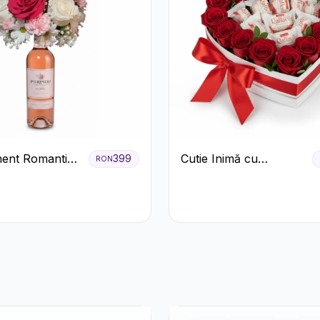
ent Romantic
Cutie Inimă cu
399
RON
oze si Flori
Trandafiri Roșii și
Bomboane Raffaello