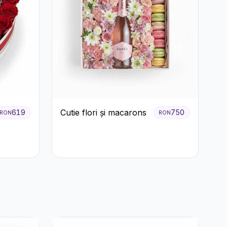
Cutie flori și macarons
619
750
RON
RON