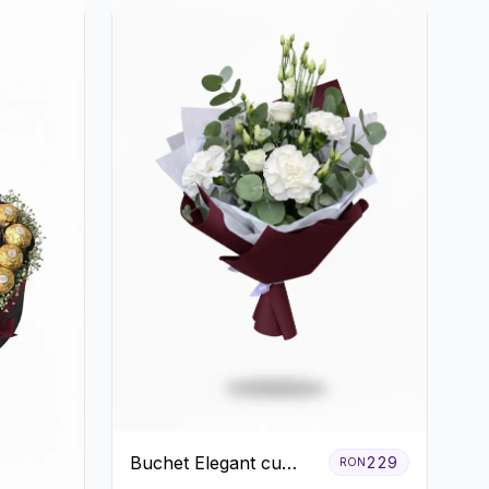
Buchet Elegant cu
229
RON
Garoafe Albe și