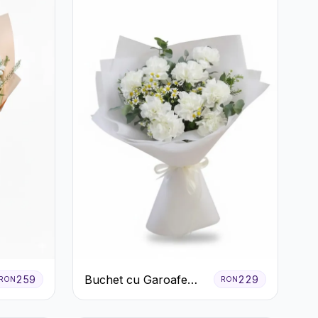
Buchet cu Garoafe
259
229
RON
RON
Albe