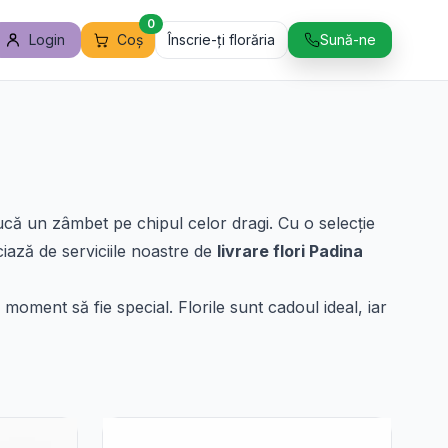
0
Login
Coș
Înscrie-ți florăria
Sună-ne
ucă un zâmbet pe chipul celor dragi. Cu o selecție
ciază de serviciile noastre de
livrare flori Padina
e moment să fie special. Florile sunt cadoul ideal, iar