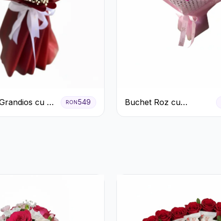
Grandios cu 25
Buchet Roz cu
549
RON
afiri Roșii
Tradafiri și Gerbera