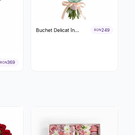
Buchet Delicat în
249
RON
Nuanțe Pastel cu
Trandafiri și
Crizanteme Roz
369
RON