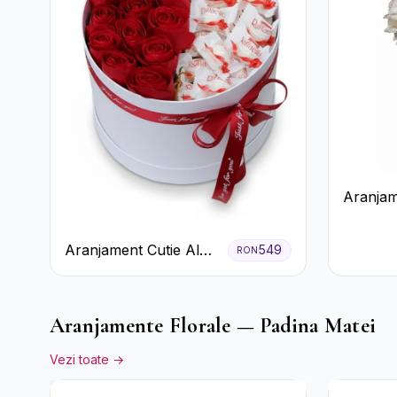
Aranjam
cu Vin r
pastel
Aranjament Cutie Albă
549
RON
cu Trandafiri Roșii și
Raffaello
Aranjamente Florale — Padina Matei
Vezi toate →