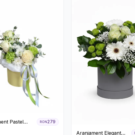
ent Pastel
279
RON
n Cutie Galben
Aranjament Elegant