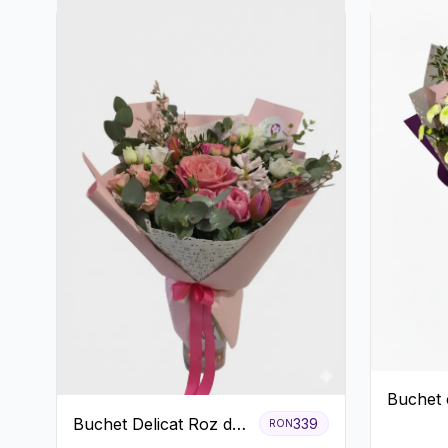
Buchet 
Roz și 
Buchet Delicat Roz de
339
RON
Verzi
primăvară