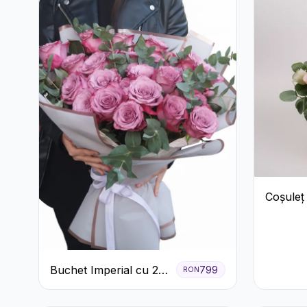
Coșuleț
Trandafi
Lisianth
Buchet Imperial cu 25
799
RON
Trandafiri