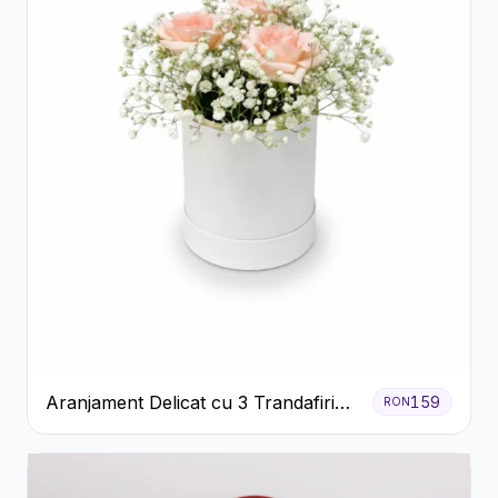
Aranjament Delicat cu 3 Trandafiri
159
RON
Roz în Cutie Albă