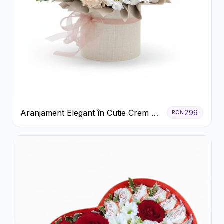
Aranjament Elegant în Cutie Crem cu
299
RON
Crizanteme și Trandafiri