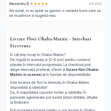
Alexandru B.
★★★★★
21.11.2025
Am sunat, m-au ajutat sa gasesc o varianta buna care sa
se incadreze in bugetul meu.
Livrare Flori Ohaba-Matnic - Intrebari
Frecvente
În cât timp livrați în Ohaba-Matnic?
De regulă în aceeași zi (2–4 ore) pentru comenzi
plasate în intervalul programului. La checkout poți
alege intervalul preferat; oferim și
livrare flori Ohaba-
Matnic in aceeasi zi
în funcție de disponibilitate.
Este livrarea de flori la domiciliu în Ohaba-Matnic
disponibilă și sâmbăta?
Da, în majoritatea cazurilor livrăm și sâmbăta. În
perioade aglomerate pot exista sloturi limitate, afișate
la finalizare.
Pot programa livrarea pentru o oră anume în Ohaba-