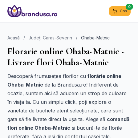
0
Coș
Acasă
/
Județ: Caras-Severin
/
Ohaba-Matnic
Florarie online Ohaba-Matnic -
Livrare flori Ohaba-Matnic
Descoperă frumusețea florilor cu
florărie online
Ohaba-Matnic
de la Brandusa.ro! Indiferent de
ocazie, suntem aici să aducem un strop de culoare
în viața ta. Cu un simplu click, poți explora o
varietate de buchete atent selecționate, care sunt
gata să fie livrate direct la ușa ta. Alege să
comandă
flori online Ohaba-Matnic
și bucură-te de florile
preferate, fără a ieși din confortul casei tale.