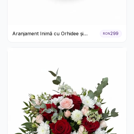
Aranjament Inimă cu Orhidee și
299
RON
Floarea Miresei