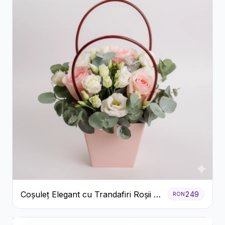
Coșuleț Elegant cu Trandafiri Roșii și
249
RON
Lisianthus Alb