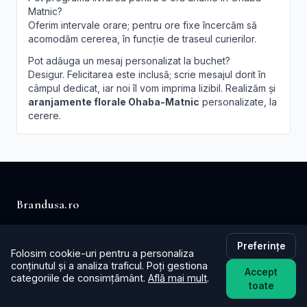
Matnic?
Oferim intervale orare; pentru ore fixe încercăm să
acomodăm cererea, în funcție de traseul curierilor.
Pot adăuga un mesaj personalizat la buchet?
Desigur. Felicitarea este inclusă; scrie mesajul dorit în
câmpul dedicat, iar noi îl vom imprima lizibil. Realizăm și
aranjamente florale Ohaba-Matnic
personalizate, la
cerere.
Brandusa.ro
Buchete cu emoție, aranjamente cu suflet. Comandă
Preferințe
online flori cu livrare în aceeași zi în toată țara.
Folosim cookie-uri pentru a personaliza
conținutul și a analiza traficul. Poți gestiona
Accept
📞
+40753621077
categoriile de consimțământ.
Află mai mult
.
toate
✉️ contact@brandusa.ro