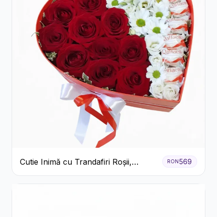
Cutie Inimă cu Trandafiri Roșii,
569
RON
Crizanteme Albe și Bomboane
Raffaello