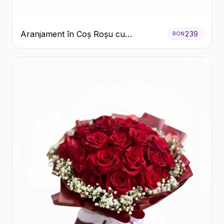
Aranjament în Coș Roșu cu
239
RON
Trandafiri și Crizanteme Albe