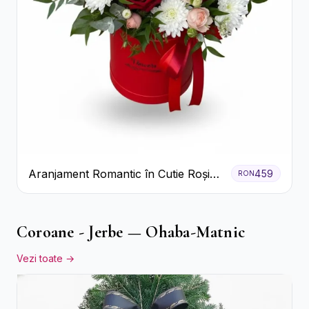
Aranjament Romantic în Cutie Roșie
459
RON
cu Trandafiri și Crizanteme
Coroane - Jerbe — Ohaba-Matnic
Vezi toate →