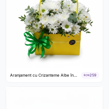
Aranjament cu Crizanteme Albe în
259
RON
Cutie Galbenă