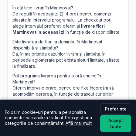
În cât timp livrați în Martinovat?
De regulă în aceeași zi (2–4 ore) pentru comenzi
plasate în intervalul programului. La checkout poți
alege intervalul preferat; oferim și
livrare flori
Martinovat in aceeasi zi
în funcție de disponibilitate.
Este livrarea de flori la domiciliu în Martinovat
disponibilă și sâmbăta?
Da, în majoritatea cazurilor livrăm și sâmbăta. În
perioade aglomerate pot exista sloturi limitate, afișate
la finalizare.
Pot programa livrarea pentru o oră anume în
Martinovat?
Oferim intervale orare; pentru ore fixe încercăm să
acomodăm cererea, în funcție de traseul curierilor.
Pot adăuga un mesaj personalizat la buchet?
Preferințe
Desigur. Felicitarea este inclusă; scrie mesajul dorit în
Folosim cookie-uri pentru a personaliza
câmpul dedicat, iar noi îl vom imprima lizibil. Realizăm și
conținutul și a analiza traficul. Poți gestiona
Accept
aranjamente florale Martinovat
personalizate, la
categoriile de consimțământ.
Află mai mult
.
toate
cerere.