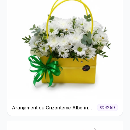
Aranjament cu Crizanteme Albe în
259
RON
Cutie Galbenă