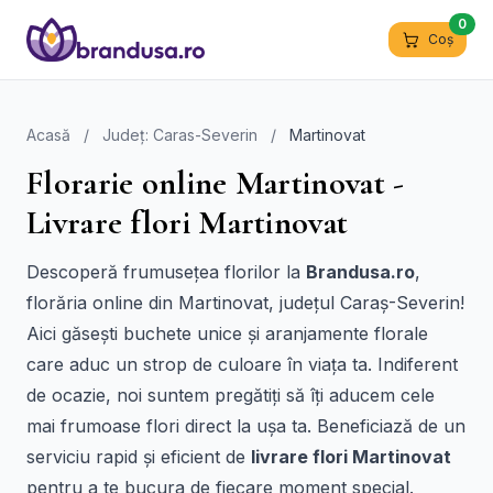
0
Coș
Acasă
/
Județ: Caras-Severin
/
Martinovat
Florarie online Martinovat -
Livrare flori Martinovat
Descoperă frumusețea florilor la
Brandusa.ro
,
florăria online din Martinovat, județul Caraș-Severin!
Aici găsești buchete unice și aranjamente florale
care aduc un strop de culoare în viața ta. Indiferent
de ocazie, noi suntem pregătiți să îți aducem cele
mai frumoase flori direct la ușa ta. Beneficiază de un
serviciu rapid și eficient de
livrare flori Martinovat
pentru a te bucura de fiecare moment special.