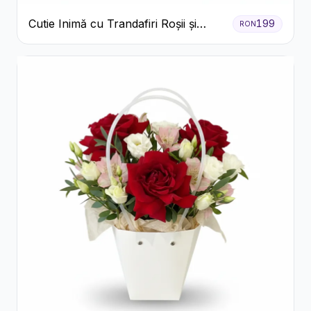
Cutie Inimă cu Trandafiri Roșii și
199
RON
Ferrero Rocher