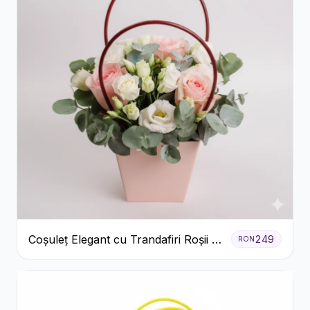
Coșuleț Elegant cu Trandafiri Roșii și
249
RON
Lisianthus Alb