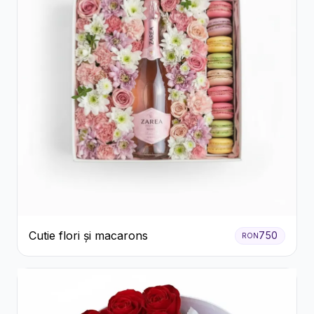
Cutie flori și macarons
750
RON