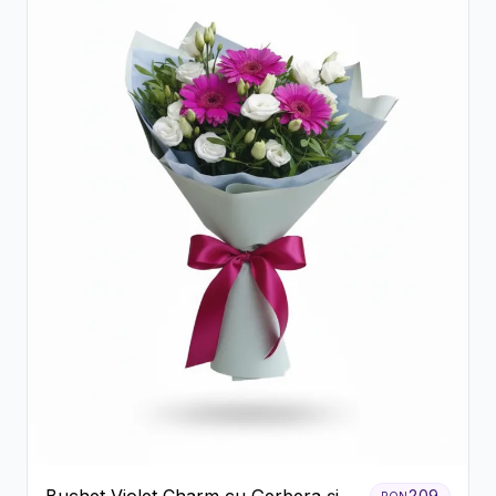
209
RON