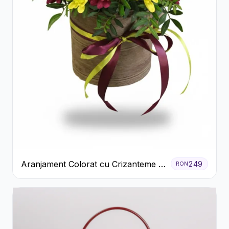
Aranjament Colorat cu Crizanteme în
249
RON
Cutie Rustică