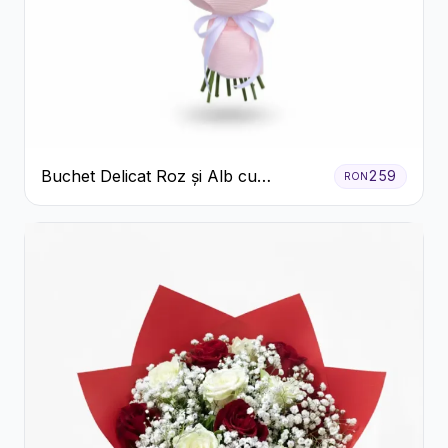
Buchet Delicat Roz și Alb cu
259
RON
Trandafiri și Lisianthus