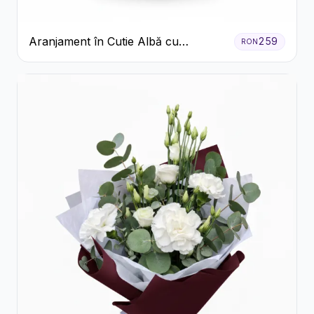
Aranjament în Cutie Albă cu
259
RON
Trandafiri Roșii și Lisianthus