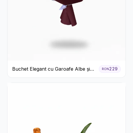
Buchet Elegant cu Garoafe Albe și
229
RON
Eucalipt