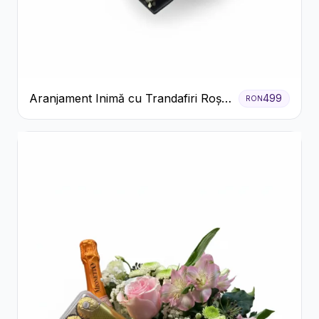
Aranjament Inimă cu Trandafiri Roșii
499
RON
și Floarea Miresei