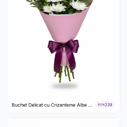
Buchet Delicat cu Crizanteme Albe și
239
RON
Mov