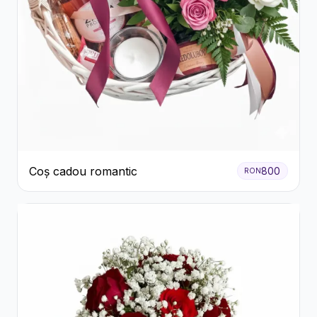
Coș cadou romantic
800
RON