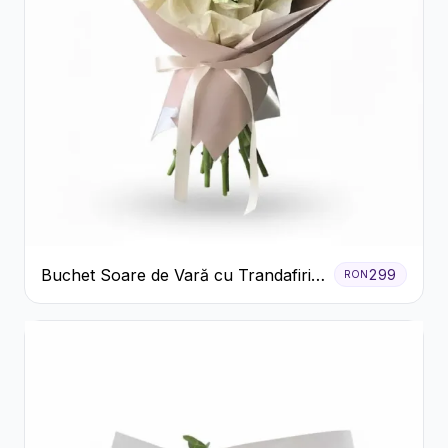
Buchet Soare de Vară cu Trandafiri
299
RON
Galbeni și Crizanteme Albe