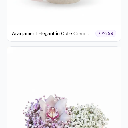
Aranjament Elegant în Cutie Crem cu
299
RON
Crizanteme și Trandafiri