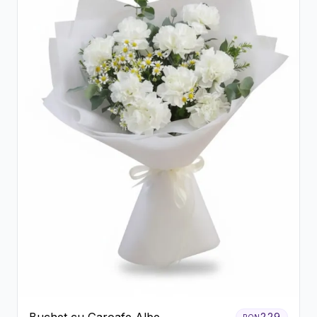
229
RON