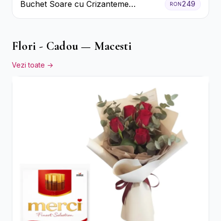
Buchet Soare cu Crizanteme
249
RON
Galbene și Trandafiri Albi
Flori - Cadou — Macesti
Vezi toate →