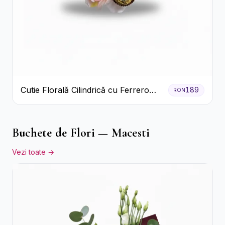
Cutie Florală Cilindrică cu Ferrero
189
RON
Rocher și Trandafiri Pastel
Buchete de Flori — Macesti
Vezi toate →