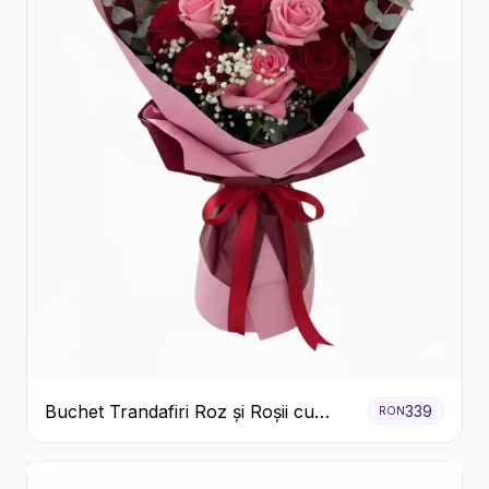
Buchet Trandafiri Roz și Roșii cu
339
RON
Eucalipt și Gypsophila