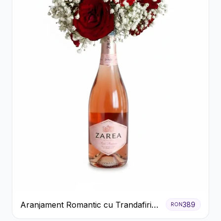
Aranjament Romantic cu Trandafiri
389
RON
Roșii și Șampanie rose