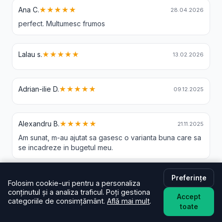
Ana C.
★★★★★
28.04.2026
perfect. Multumesc frumos
Lalau s.
★★★★★
13.02.2026
Adrian-ilie D.
★★★★★
09.12.2025
Alexandru B.
★★★★★
21.11.2025
Am sunat, m-au ajutat sa gasesc o varianta buna care sa
se incadreze in bugetul meu.
Preferințe
Folosim cookie-uri pentru a personaliza
conținutul și a analiza traficul. Poți gestiona
Livrare Flori Macesti - Intrebari Frecvente
Accept
categoriile de consimțământ.
Află mai mult
.
toate
În cât timp livrați în Macesti?
De regulă în aceeași zi (2–4 ore) pentru comenzi