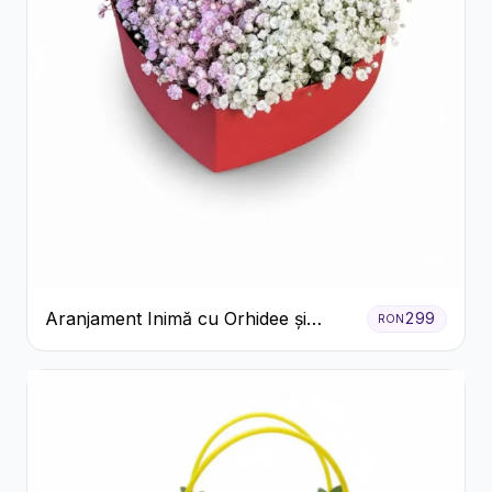
Aranjament Inimă cu Orhidee și
299
RON
Floarea Miresei