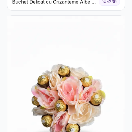
Buchet Delicat cu Crizanteme Albe și
239
RON
Mov