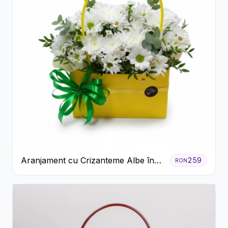
Aranjament cu Crizanteme Albe în
259
RON
Cutie Galbenă