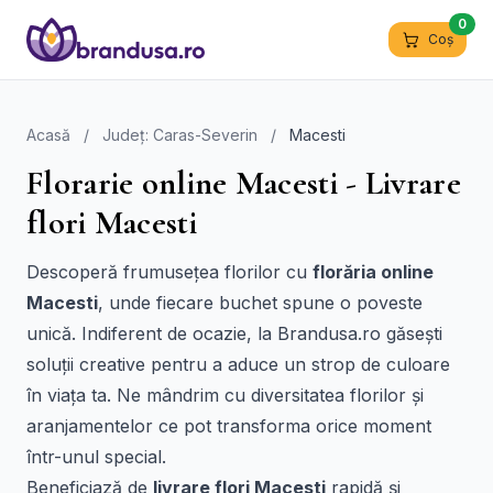
0
Coș
Acasă
/
Județ: Caras-Severin
/
Macesti
Florarie online Macesti - Livrare
flori Macesti
Descoperă frumusețea florilor cu
florăria online
Macesti
, unde fiecare buchet spune o poveste
unică. Indiferent de ocazie, la Brandusa.ro găsești
soluții creative pentru a aduce un strop de culoare
în viața ta. Ne mândrim cu diversitatea florilor și
aranjamentelor ce pot transforma orice moment
într-unul special.
Beneficiază de
livrare flori Macesti
rapidă și