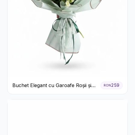
Buchet Elegant cu Garoafe Roșii și
259
RON
Floarea Miresei