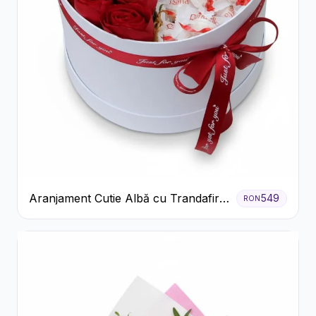
Aranjament Cutie Albă cu Trandafiri
549
RON
Roșii și Raffaello