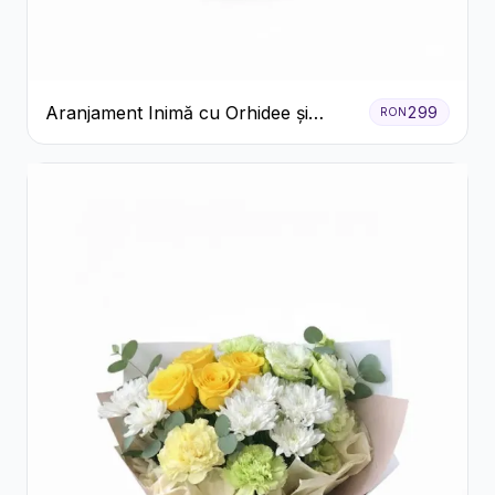
Aranjament Inimă cu Orhidee și
299
RON
Floarea Miresei