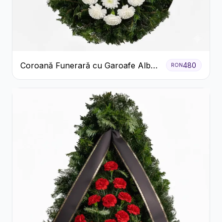
Coroană Funerară cu Garoafe Albe
480
RON
și Crizanteme