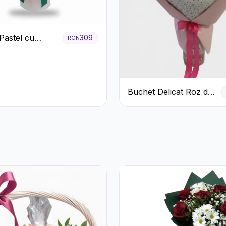
Pastel cu
309
RON
ri Roz și Albi
Buchet Delicat Roz de
primăvară