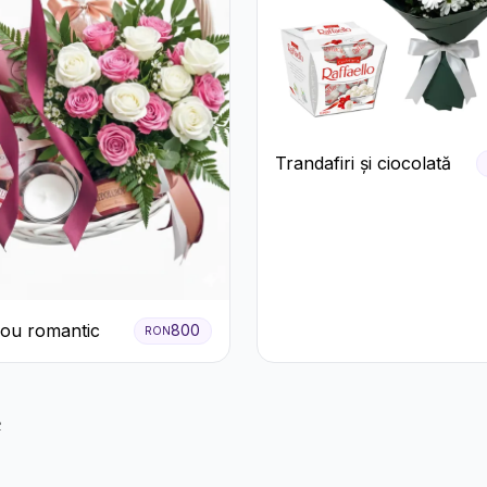
Trandafiri și ciocolată
ou romantic
800
RON
e