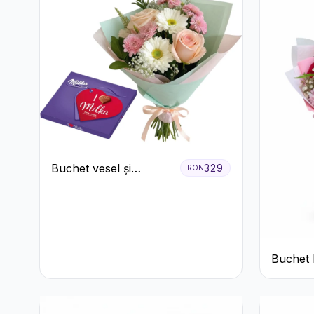
Buchet vesel și
329
RON
ciocolată
Buchet 
și Roz P