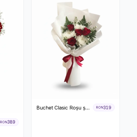
Buchet Clasic Roșu și
319
RON
Alb cu Crizanteme
389
RON