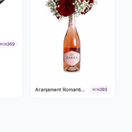
369
RON
Aranjament Romantic
389
RON
cu Trandafiri Roșii și
Șampanie rose