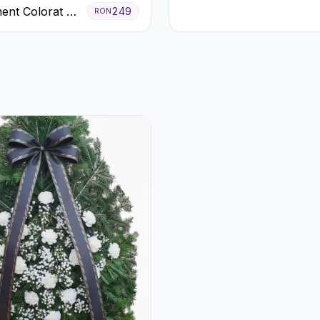
Verde Mentă cu
ent Colorat cu
249
RON
Trandafiri și
eme în Cutie
Alstroemeria