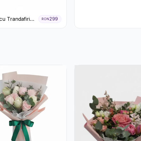
cu Trandafiri
299
RON
i Garoafe Roz