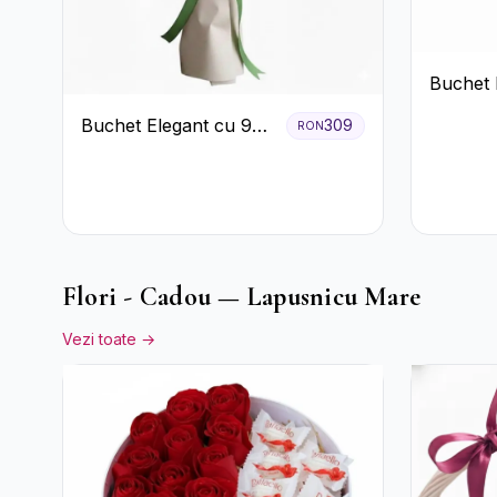
Buchet 
Trandafi
Buchet Elegant cu 9
309
RON
Trandafiri Roz
Flori - Cadou — Lapusnicu Mare
Vezi toate →