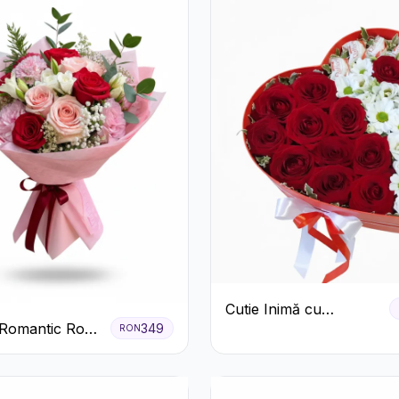
Cutie Inimă cu
Romantic Roșu
349
Trandafiri Roșii,
RON
astel
Crizanteme Albe și
Bomboane Raffaello