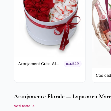
Aranjament Cutie Albă
549
RON
cu Trandafiri Roșii și
Coș cad
Raffaello
Aranjamente Florale — Lapusnicu Mar
Vezi toate →