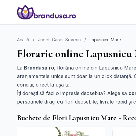
Acasă
/
Județ: Caras-Severin
/
Lapusnicu Mare
Florarie online Lapusnicu 
La
Brandusa.ro
, florăria online din Lapusnicu Mare
aranjamentele unice sunt doar la un click distanță. 
condiții, direct la ușa ta.
Îți dorești să faci o impresie deosebită? Alege să
com
persoanele dragi cu flori deosebite, livrate rapid și c
Buchete de Flori Lapusnicu Mare - Re