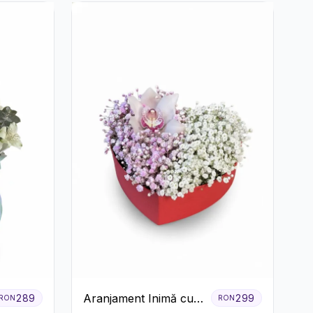
Aranjament Inimă cu
289
299
RON
RON