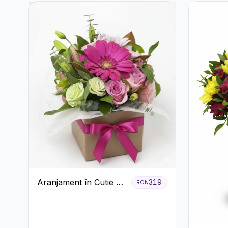
Aranjament în Cutie cu
319
RON
Gerbera și Trandafiri
Roz