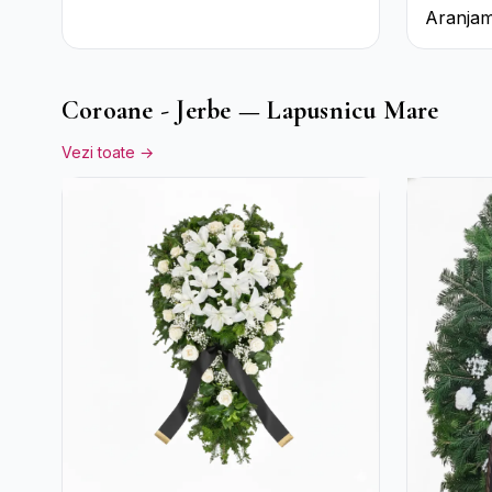
Aranjam
Crizant
Rustică
Coroane - Jerbe — Lapusnicu Mare
Vezi toate →