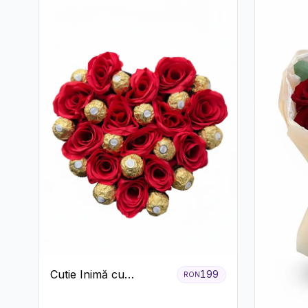
Cutie Inimă cu
199
RON
Trandafiri Roșii și
Ferrero Rocher