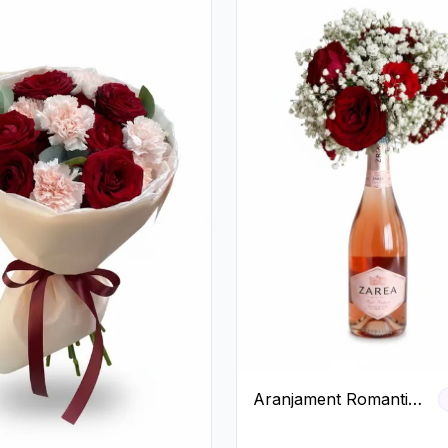
Aranjament Romantic
cu Trandafiri Roșii și
Șampanie rose