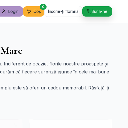
0
Login
Coș
Înscrie-ți florăria
Sună-ne
u Mare
. Indiferent de ocazie, florile noastre proaspete și
igurăm că fiecare surpriză ajunge în cele mai bune
simplu este să oferi un cadou memorabil. Răsfață-ți