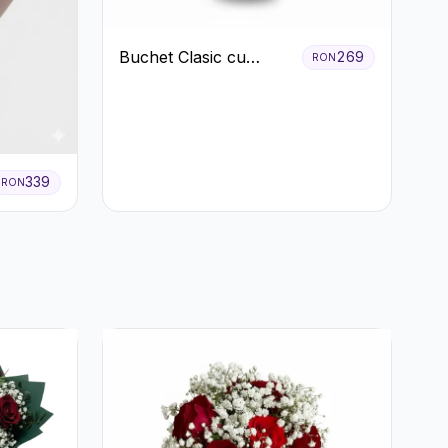
Buchet Clasic cu
269
RON
Trandafiri Roșii și
Crizanteme Albe
339
RON