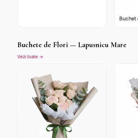
Buchet 
Roșii ș
Pal
Buchete de Flori — Lapusnicu Mare
Vezi toate →