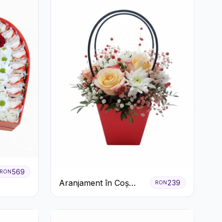
569
RON
Aranjament în Coș
239
RON
Roșu cu Trandafiri și
Crizanteme Albe