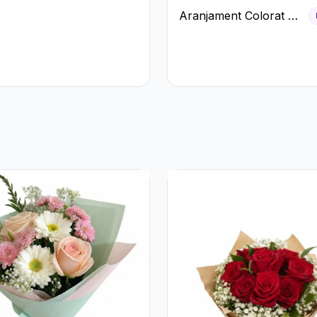
eme Albe și
Aranjament Colorat cu
Crizanteme în Cutie
Rustică