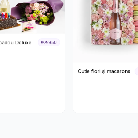
cadou Deluxe
950
RON
Cutie flori și macarons