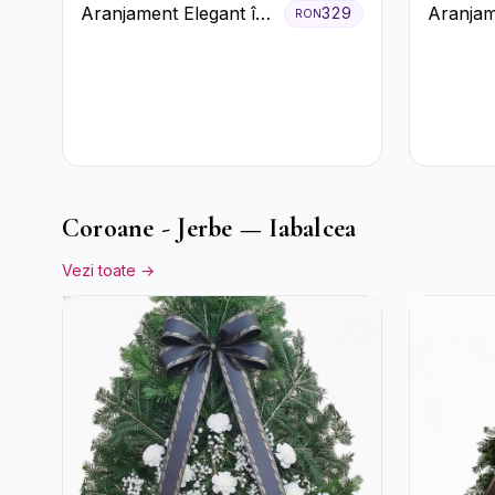
Aranjament Elegant în
Aranjam
329
RON
Cutie Roz cu Trandafiri
Orhidee
și Gerbera
Miresei
Coroane - Jerbe — Iabalcea
Vezi toate →