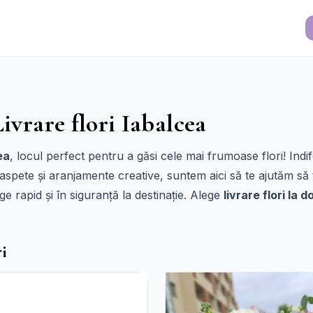
Livrare flori Iabalcea
ea
, locul perfect pentru a găsi cele mai frumoase flori! I
oaspete și aranjamente creative, suntem aici să te ajutăm să 
nge rapid și în siguranță la destinație. Alege
livrare flori la 
ri