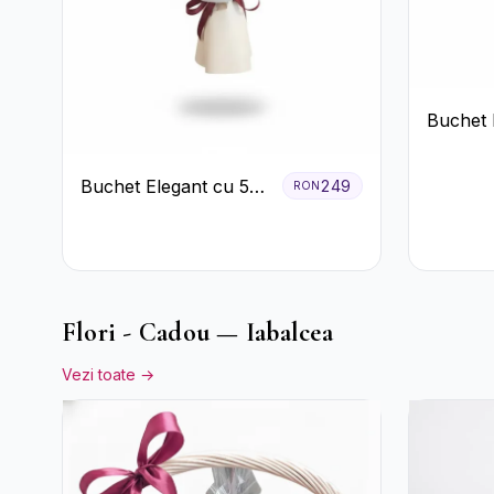
Buchet D
Nuanțe 
Trandafi
Buchet Elegant cu 5
249
RON
Crizant
Trandafiri Roșii și
Eucalipt
Flori - Cadou — Iabalcea
Vezi toate →