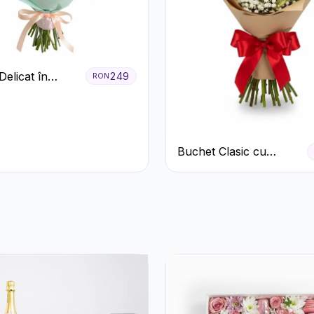
elicat în
249
RON
Pastel cu
ri și
eme Roz
Buchet Clasic cu
Trandafiri Roșii și
Gypsophila