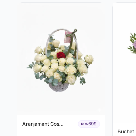
Aranjament Coș
699
RON
Trandafiri Albi cu
Buchet 