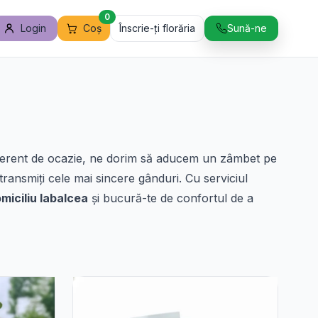
0
Login
Coș
Înscrie-ți florăria
Sună-ne
ndiferent de ocazie, ne dorim să aducem un zâmbet pe
transmiți cele mai sincere gânduri. Cu serviciul
domiciliu Iabalcea
și bucură-te de confortul de a