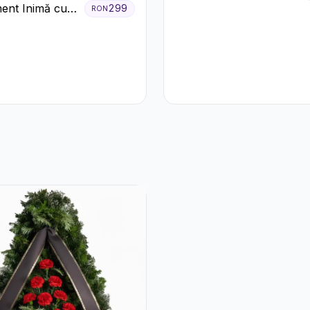
în Cutie Roșie cu
ent Inimă cu
299
RON
Trandafiri și
 și Floarea
Crizanteme