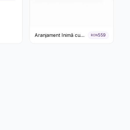
Aranjament Inimă cu
559
RON
Trandafiri Roșii și
Ciocolată Ferrero
Rocher