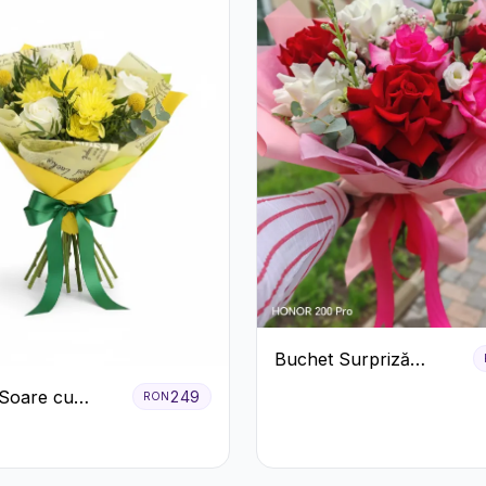
Buchet Surpriză
Colorat cu Flori de
Soare cu
249
RON
Sezon
eme Galbene și
ri Albi