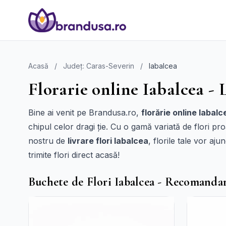
Acasă
/
Județ: Caras-Severin
/
Iabalcea
Florarie online Iabalcea - 
Bine ai venit pe Brandusa.ro,
florărie online Iabalc
chipul celor dragi ție. Cu o gamă variată de flori pr
nostru de
livrare flori Iabalcea
, florile tale vor aju
trimite flori direct acasă!
Buchete de Flori Iabalcea - Recomanda