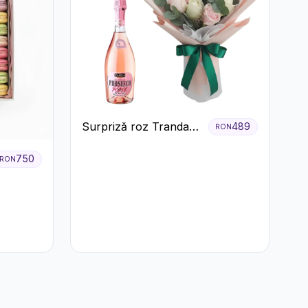
Surpriză roz Trandafiri
489
RON
și prosecco
750
RON