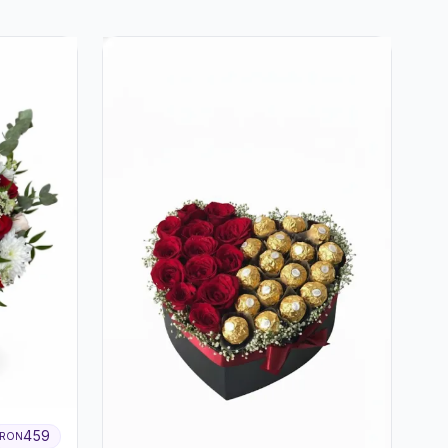
459
RON