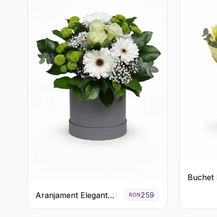
Buchet 
Crizant
Aranjament Elegant
259
RON
Trandafi
Alb-Verde în Cutie Gri