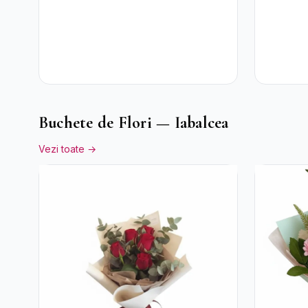
Accent Roșu
Crizant
Mov
Buchete de Flori — Iabalcea
Vezi toate →