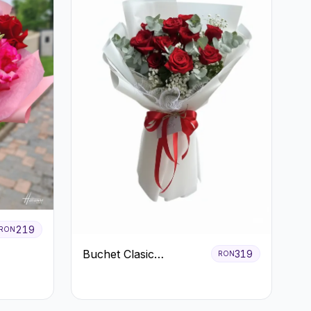
219
RON
Buchet Clasic
319
RON
Trandafiri Roșii și
Eucalipt