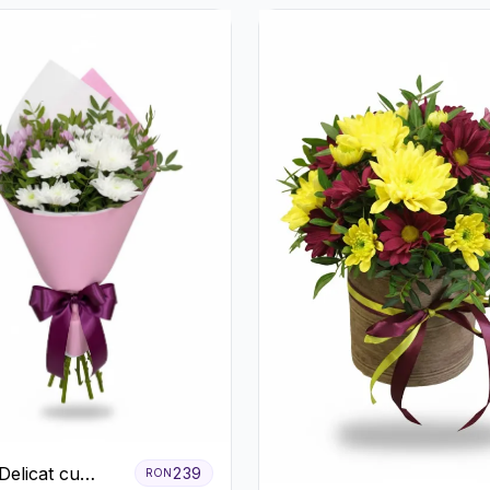
Delicat cu
239
RON