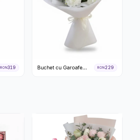
Buchet cu Garoafe
319
229
RON
RON
Albe