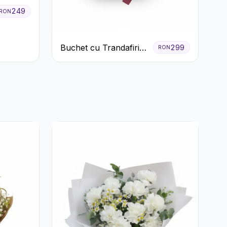
249
RON
Buchet cu Trandafiri
299
RON
Roșii și Garoafe Roz
Pal