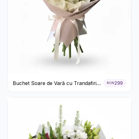
Buchet Soare de Vară cu Trandafiri
299
RON
Galbeni și Crizanteme Albe