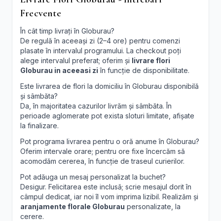
Frecvente
În cât timp livrați în Globurau?
De regulă în aceeași zi (2–4 ore) pentru comenzi
plasate în intervalul programului. La checkout poți
alege intervalul preferat; oferim și
livrare flori
Globurau in aceeasi zi
în funcție de disponibilitate.
Este livrarea de flori la domiciliu în Globurau disponibilă
și sâmbăta?
Da, în majoritatea cazurilor livrăm și sâmbăta. În
perioade aglomerate pot exista sloturi limitate, afișate
la finalizare.
Pot programa livrarea pentru o oră anume în Globurau?
Oferim intervale orare; pentru ore fixe încercăm să
acomodăm cererea, în funcție de traseul curierilor.
Pot adăuga un mesaj personalizat la buchet?
Desigur. Felicitarea este inclusă; scrie mesajul dorit în
câmpul dedicat, iar noi îl vom imprima lizibil. Realizăm și
aranjamente florale Globurau
personalizate, la
cerere.