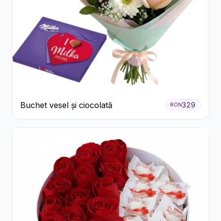
Buchet vesel și ciocolată
329
RON