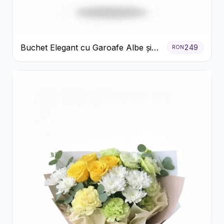
Buchet Elegant cu Garoafe Albe și
249
RON
Eucalipt