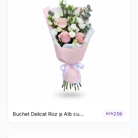
Buchet Delicat Roz și Alb cu
259
RON
Trandafiri și Lisianthus