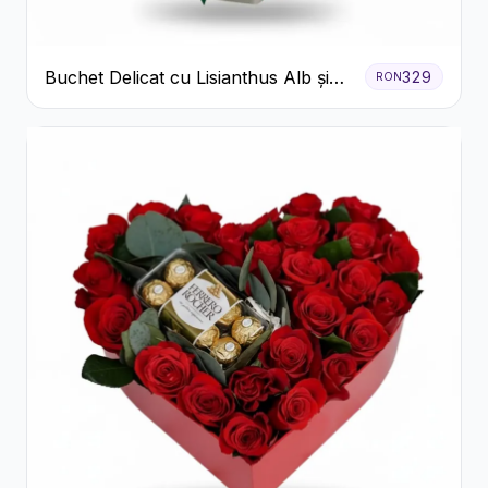
Buchet Delicat cu Lisianthus Alb și
329
RON
Roz