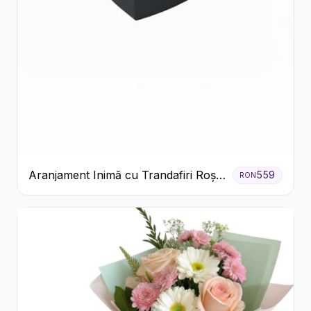
Aranjament Inimă cu Trandafiri Roșii
559
RON
și Ciocolată Ferrero Rocher