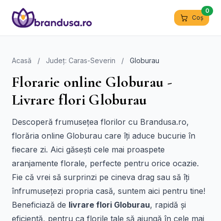
0
Coș
Acasă
/
Județ: Caras-Severin
/
Globurau
Florarie online Globurau -
Livrare flori Globurau
Descoperă frumusețea florilor cu Brandusa.ro,
florăria online Globurau care îți aduce bucurie în
fiecare zi. Aici găsești cele mai proaspete
aranjamente florale, perfecte pentru orice ocazie.
Fie că vrei să surprinzi pe cineva drag sau să îți
înfrumusețezi propria casă, suntem aici pentru tine!
Beneficiază de
livrare flori Globurau
, rapidă și
eficientă, pentru ca florile tale să ajungă în cele mai