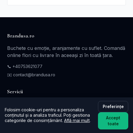
Brandusa.ro
Buchete cu emoție, aranjamente cu suflet. Comandă
online flori cu livrare în aceeași zi în toată țara.
📞
+40753621077
✉️ contact@brandusa.ro
Servicii
Buchete de Flori
Preferințe
Folosim cookie-uri pentru a personaliza
Flori - Cadou
conținutul și a analiza traficul. Poți gestiona
Accept
categoriile de consimțământ.
Află mai mult
.
Aranjamente Florale
toate
Coroane - Jerbe