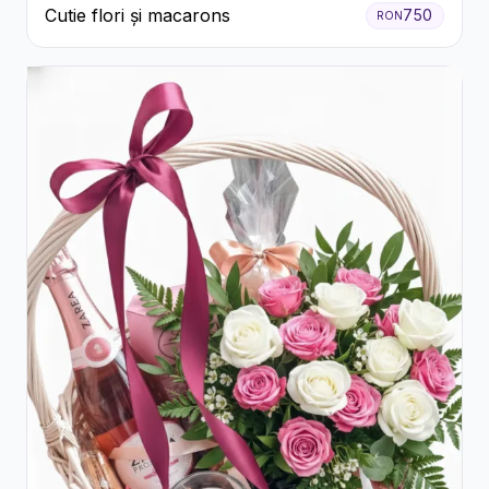
Cutie flori și macarons
750
RON