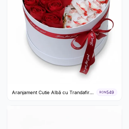
Aranjament Cutie Albă cu Trandafiri
549
RON
Roșii și Raffaello