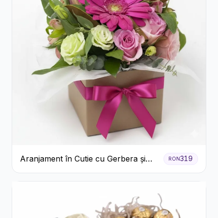
Aranjament în Cutie cu Gerbera și
319
RON
Trandafiri Roz