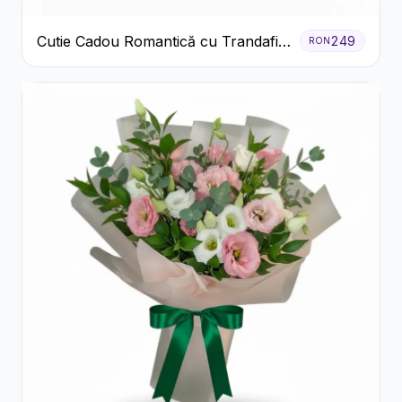
Cutie Cadou Romantică cu Trandafiri
249
RON
Șampanie și Lumânare