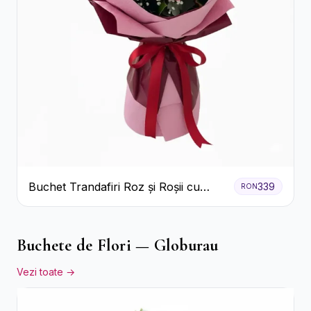
Buchet Trandafiri Roz și Roșii cu
339
RON
Eucalipt și Gypsophila
Buchete de Flori — Globurau
Vezi toate →