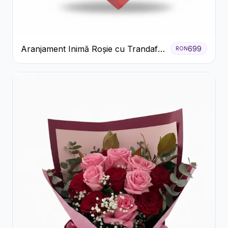
Aranjament Inimă Roșie cu Trandafiri
699
RON
și Ferrero Rocher Premium