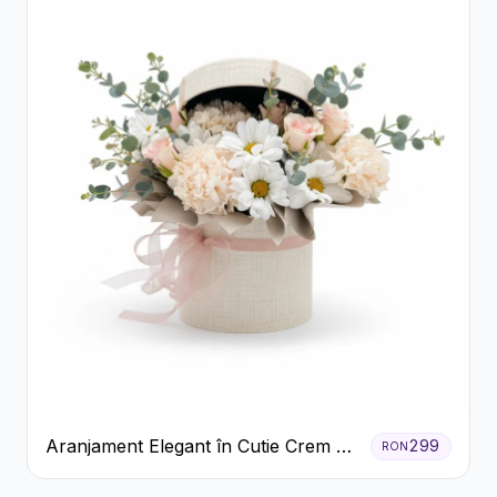
Aranjament Elegant în Cutie Crem cu
299
RON
Crizanteme și Trandafiri