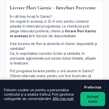
Livrare Flori Garnic - Intrebari Frecvente
În cât timp livrați în Garnic?
De regulă în aceeași zi (2–4 ore) pentru comenzi
plasate în intervalul programului. La checkout poți
alege intervalul preferat; oferim și
livrare flori Garnic
in aceeasi zi
în funcție de disponibilitate.
Este livrarea de flori la domiciliu în Garnic disponibilă și
sâmbăta?
Da, în majoritatea cazurilor livrăm și sâmbăta. În
perioade aglomerate pot exista sloturi limitate, afișate
la finalizare.
Pot programa livrarea pentru o oră anume în Garnic?
Oferim intervale orare; pentru ore fixe încercăm să
acomodăm cererea, în funcție de traseul curierilor.
Preferințe
Pot adăuga un mesaj personalizat la buchet?
Folosim cookie-uri pentru a personaliza
Desigur. Felicitarea este inclusă; scrie mesajul dorit în
conținutul și a analiza traficul. Poți gestiona
Accept
câmpul dedicat, iar noi îl vom imprima lizibil. Realizăm și
categoriile de consimțământ.
Află mai mult
.
toate
aranjamente florale Garnic
personalizate, la cerere.