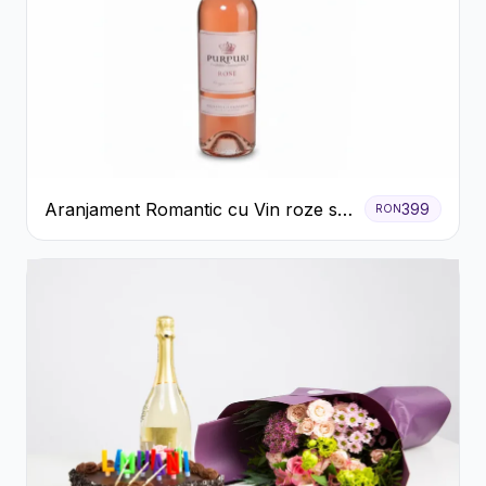
Aranjament Romantic cu Vin roze si
399
RON
Flori pastel