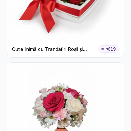
Cutie Inimă cu Trandafiri Roșii și
619
RON
Bomboane Raffaello