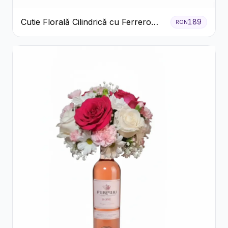
Cutie Florală Cilindrică cu Ferrero
189
RON
Rocher și Trandafiri Pastel