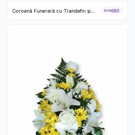
Coroană Funerară cu Trandafiri și
680
RON
Crini