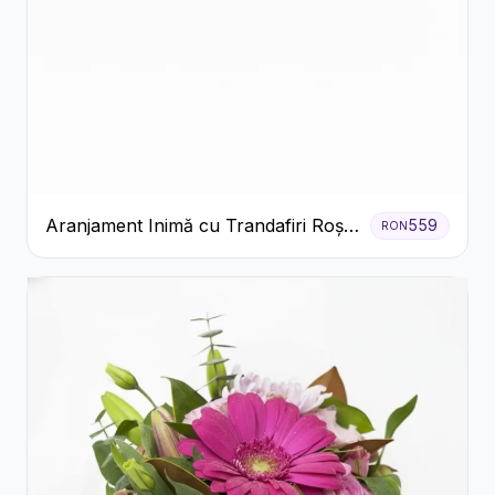
Aranjament Inimă cu Trandafiri Roșii
559
RON
și Ciocolată Ferrero Rocher