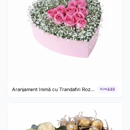
Aranjament Inimă cu Trandafiri Roz
449
RON
și Gypsophila Albă