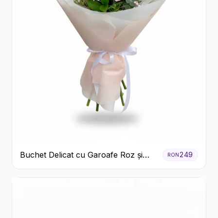
Buchet Delicat cu Garoafe Roz și
249
RON
Crizanteme Albe