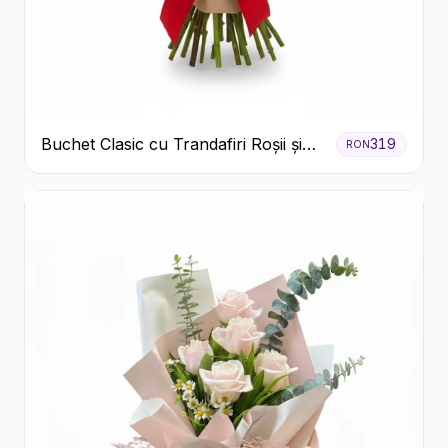
Buchet Clasic cu Trandafiri Roșii și
319
RON
Gypsophila