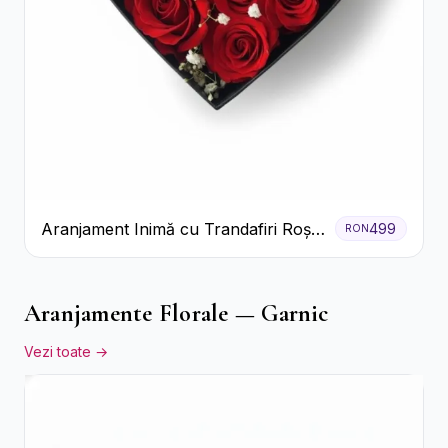
Aranjament Inimă cu Trandafiri Roșii
499
RON
și Floarea Miresei
Aranjamente Florale — Garnic
Vezi toate →