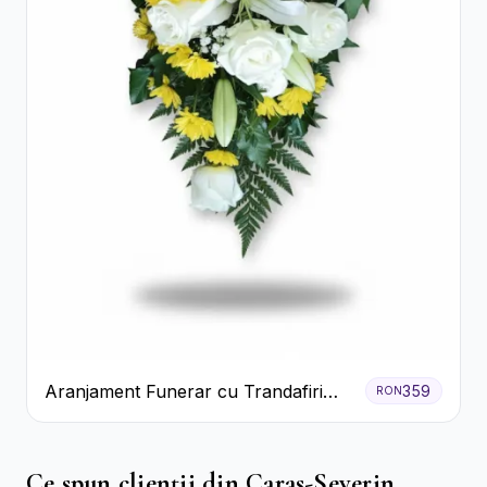
Aranjament Funerar cu Trandafiri
359
RON
Albi Crizanteme Galbene și Crini
Ce spun clienții din Caras-Severin