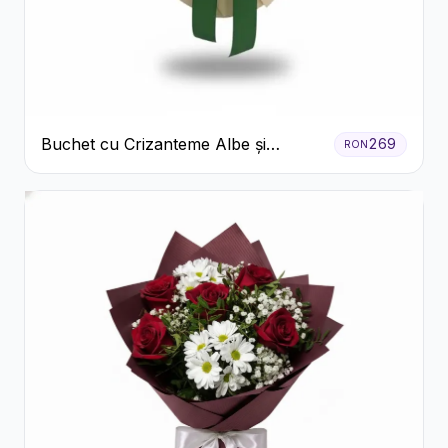
Buchet cu Crizanteme Albe și
269
RON
Galbene