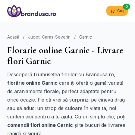
0
Coș
Acasă
/
Județ: Caras-Severin
/
Garnic
Florarie online Garnic - Livrare
flori Garnic
Descoperă frumusețea florilor cu Brandusa.ro,
florărie online Garnic
care îți oferă o gamă variată
de aranjamente florale, perfect adaptate pentru
orice ocazie. Fie că vrei să surprinzi pe cineva drag
sau să aduci un strop de culoare în viața ta, noi
suntem aici pentru a te ajuta. Cu un simplu clic, poți
comandă flori online Garnic
și te bucuri de livrarea
rapidă și sigură.