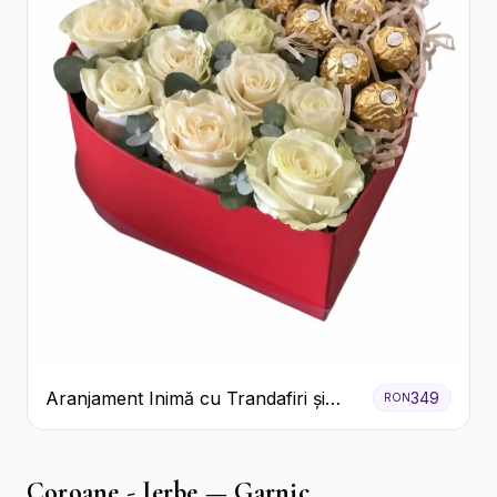
Aranjament Inimă cu Trandafiri și
349
RON
Praline Ferrero
Coroane - Jerbe — Garnic