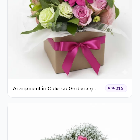
Aranjament în Cutie cu Gerbera și
319
RON
Trandafiri Roz