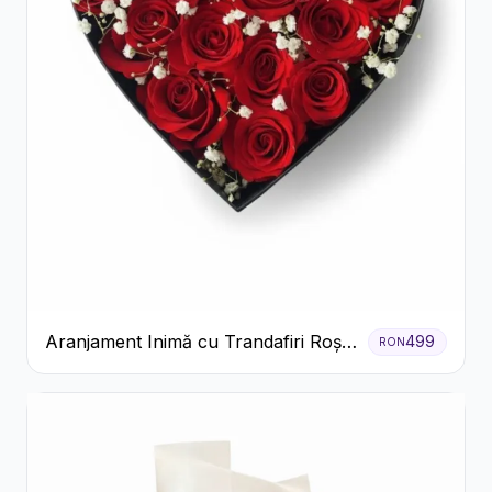
Aranjament Inimă cu Trandafiri Roșii
499
RON
și Floarea Miresei