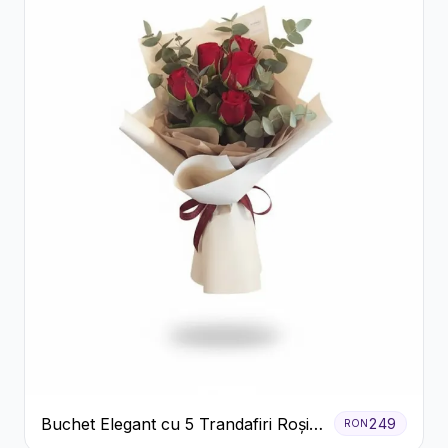
Buchet Elegant cu 5 Trandafiri Roșii
249
RON
și Eucalipt