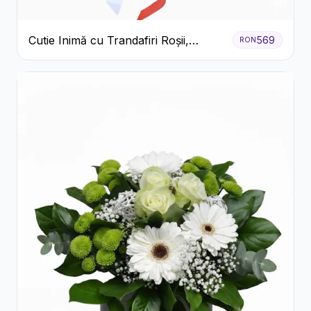
Cutie Inimă cu Trandafiri Roșii,
569
RON
Crizanteme Albe și Bomboane
Raffaello