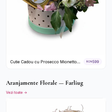
Cutie Cadou cu Prosecco Mionetto
599
RON
Ferrero Rocher și Flori Pastelate
Aranjamente Florale — Farliug
Vezi toate →