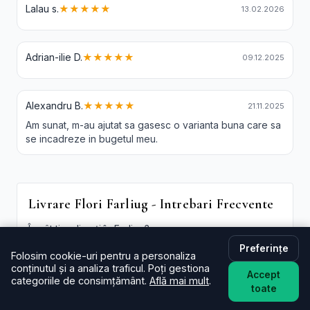
Lalau s.
★★★★★
13.02.2026
Adrian-ilie D.
★★★★★
09.12.2025
Alexandru B.
★★★★★
21.11.2025
Am sunat, m-au ajutat sa gasesc o varianta buna care sa
se incadreze in bugetul meu.
Livrare Flori Farliug - Intrebari Frecvente
În cât timp livrați în Farliug?
De regulă în aceeași zi (2–4 ore) pentru comenzi
Preferințe
Folosim cookie-uri pentru a personaliza
plasate în intervalul programului. La checkout poți
conținutul și a analiza traficul. Poți gestiona
alege intervalul preferat; oferim și
livrare flori Farliug
Accept
categoriile de consimțământ.
Află mai mult
.
in aceeasi zi
în funcție de disponibilitate.
toate
Este livrarea de flori la domiciliu în Farliug disponibilă și