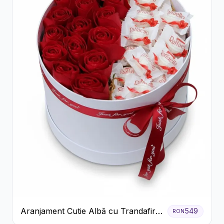
Aranjament Cutie Albă cu Trandafiri
549
RON
Roșii și Raffaello