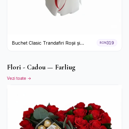
Buchet Clasic Trandafiri Roșii și
319
RON
Eucalipt
Flori - Cadou — Farliug
Vezi toate →