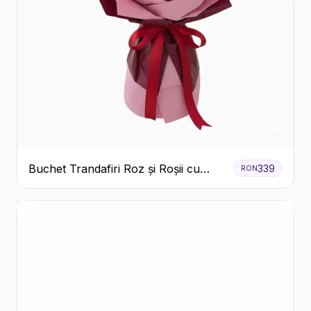
Buchet Trandafiri Roz și Roșii cu
339
RON
Eucalipt și Gypsophila