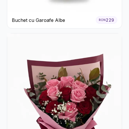
Buchet cu Garoafe Albe
229
RON