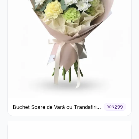
Buchet Soare de Vară cu Trandafiri
299
RON
Galbeni și Crizanteme Albe