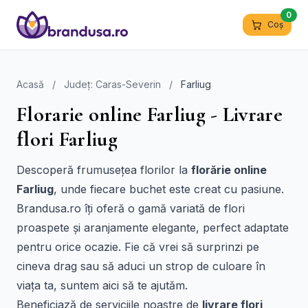
0
Coș
Acasă
/
Județ: Caras-Severin
/
Farliug
Florarie online Farliug - Livrare
flori Farliug
Descoperă frumusețea florilor la
florărie online
Farliug
, unde fiecare buchet este creat cu pasiune.
Brandusa.ro îți oferă o gamă variată de flori
proaspete și aranjamente elegante, perfect adaptate
pentru orice ocazie. Fie că vrei să surprinzi pe
cineva drag sau să aduci un strop de culoare în
viața ta, suntem aici să te ajutăm.
Beneficiază de serviciile noastre de
livrare flori