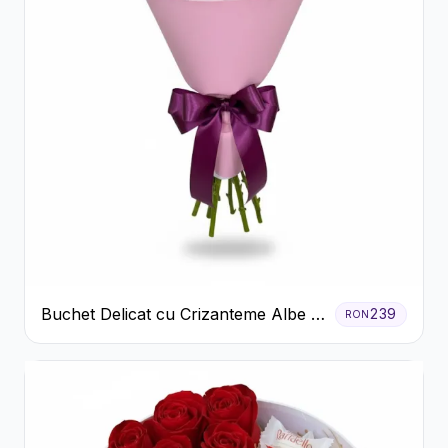
Buchet Delicat cu Crizanteme Albe și
239
RON
Mov