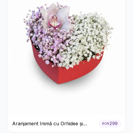
Aranjament Inimă cu Orhidee și
299
RON
Floarea Miresei