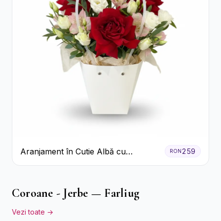
Aranjament în Cutie Albă cu
259
RON
Trandafiri Roșii și Lisianthus
Coroane - Jerbe — Farliug
Vezi toate →