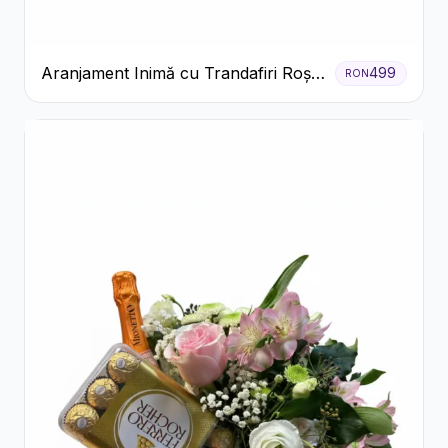
Aranjament Inimă cu Trandafiri Roșii
499
RON
și Floarea Miresei