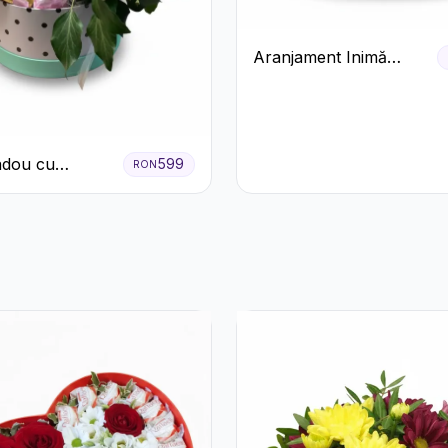
Aranjament Inimă
Roșie cu Trandafiri și
Ferrero Rocher
Premium
adou cu
599
RON
o Mionetto
Rocher și Flori
te