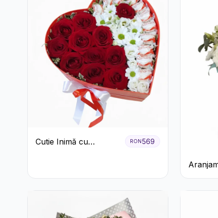
Cutie Inimă cu
569
RON
Trandafiri Roșii,
Aranjam
Crizanteme Albe și
Verde M
Bomboane Raffaello
Trandafi
Alstroe