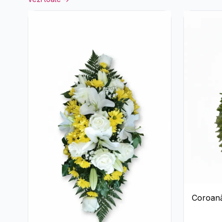
Coroană
Crini și