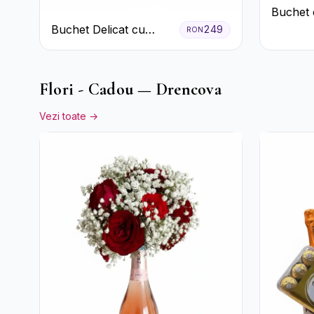
Buchet 
Roz și 
Buchet Delicat cu
249
RON
Verzi
Garoafe Roz și
Crizanteme Albe
Flori - Cadou — Drencova
Vezi toate →