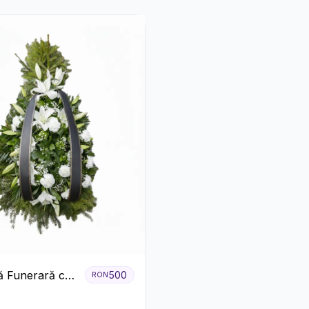
 Funerară cu
500
RON
 Garoafe Albe