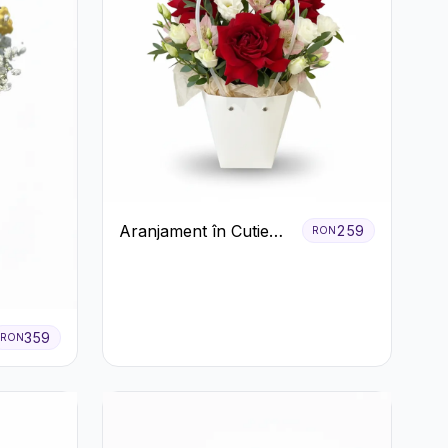
Aranjament în Cutie
259
RON
Albă cu Trandafiri
Roșii și Lisianthus
359
RON