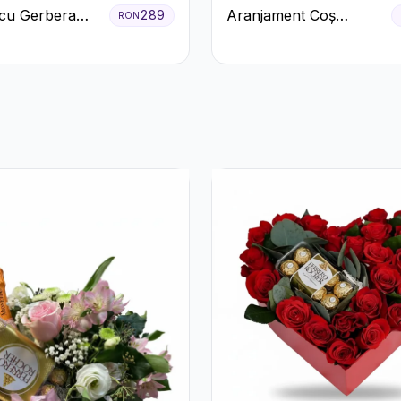
cu Gerbera
Aranjament Coș
289
RON
Crizanteme
Trandafiri Albi cu
Accent Roșu