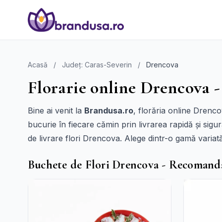
Acasă
/
Județ: Caras-Severin
/
Drencova
Florarie online Drencova -
Bine ai venit la
Brandusa.ro
, florăria online Drenc
bucurie în fiecare cămin prin livrarea rapidă și sigur
de livrare flori Drencova. Alege dintr-o gamă varia
Buchete de Flori Drencova - Recomand