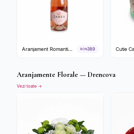
Aranjament Romantic
Cutie C
389
RON
cu Trandafiri Roșii și
Prosecc
Șampanie rose
Ferrero 
Pastela
Aranjamente Florale — Drencova
Vezi toate →