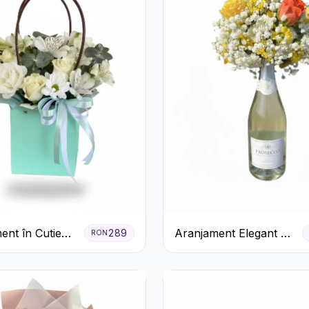
ent în Cutie
Aranjament Elegant cu
289
RON
entă cu
Prosecco și Flori
ri și
Galbene.
meria