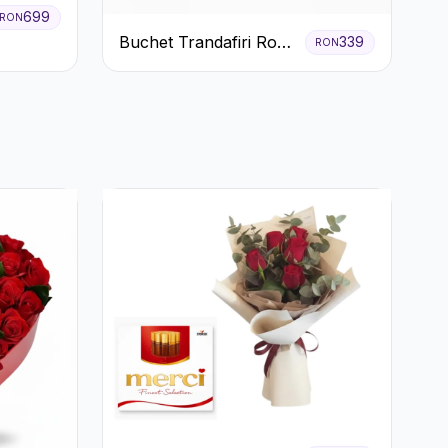
699
RON
Buchet Trandafiri Roz
339
RON
și Roșii cu Eucalipt și
Gypsophila