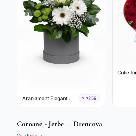
Cutie I
Trandafi
Crizant
Bomboan
Aranjament Elegant
259
RON
Alb-Verde în Cutie Gri
Coroane - Jerbe — Drencova
Vezi toate →