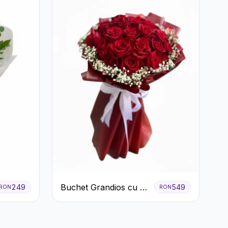
Buchet Grandios cu 25
249
549
RON
RON
de Trandafiri Roșii