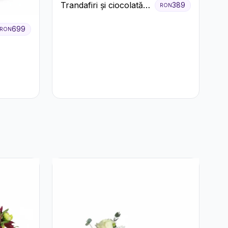
Trandafiri și ciocolată
389
RON
premium
699
RON