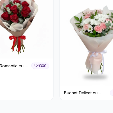
Romantic cu 9
309
RON
ri Roșii
Buchet Delicat cu
Garoafe Roz și
Crizanteme Albe