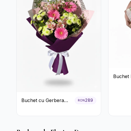
Buchet 
Trandafi
Buchet cu Gerbera
289
RON
Roz și Crizanteme
Verzi