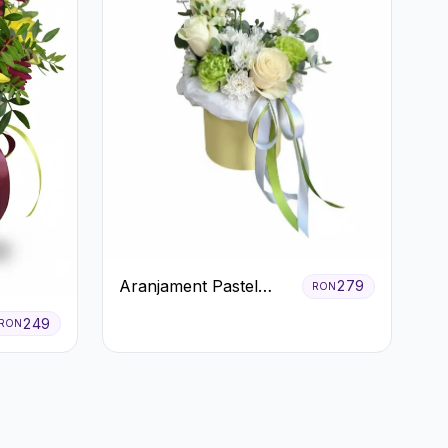
Aranjament Pastel
279
RON
Verde în Cutie Galben
249
RON
Pal