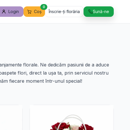
0
Login
Coș
Înscrie-ți florăria
Sună-ne
aranjamente florale. Ne dedicăm pasiunii de a aduce
aspete flori, direct la ușa ta, prin serviciul nostru
măm fiecare moment într-unul special!