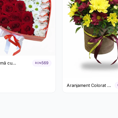
nimă cu
569
RON
ri Roșii,
eme Albe și
e Raffaello
Aranjament Colorat cu
Crizanteme în Cutie
Rustică