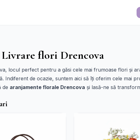
 Livrare flori Drencova
ova, locul perfect pentru a găsi cele mai frumoase flori și 
ă. Indiferent de ocazie, suntem aici să îți oferim cele mai pro
tă de
aranjamente florale Drencova
și lasă-ne să transfor
ari