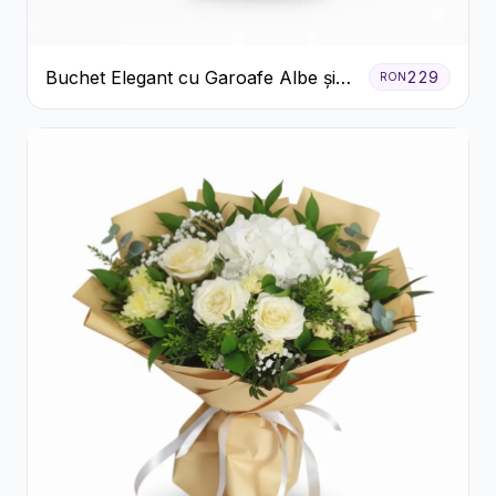
Buchet Elegant cu Garoafe Albe și
229
RON
Eucalipt