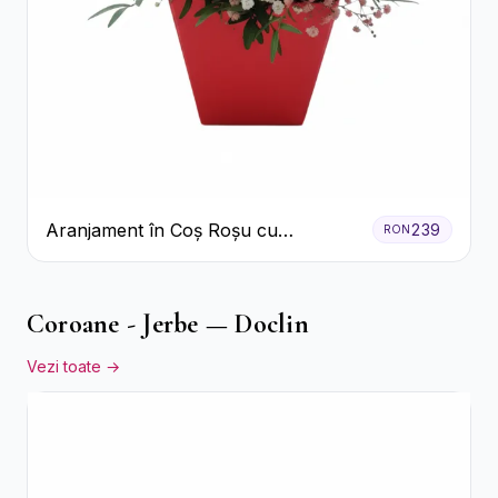
Aranjament în Coș Roșu cu
239
RON
Trandafiri și Crizanteme Albe
Coroane - Jerbe — Doclin
Vezi toate →