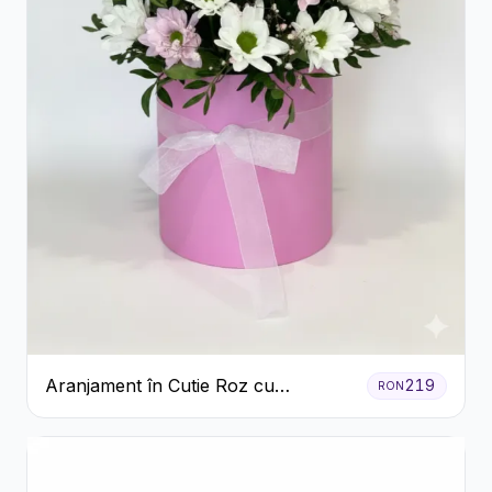
Aranjament în Cutie Roz cu
219
RON
Crizanteme Albe și Lila