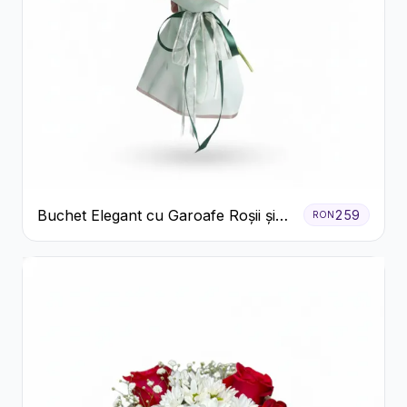
Buchet Elegant cu Garoafe Roșii și
259
RON
Floarea Miresei