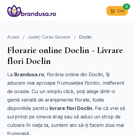
0
Coș
Acasă
/
Județ: Caras-Severin
/
Doclin
Florarie online Doclin - Livrare
flori Doclin
La
Brandusa.ro
, florăria online din Doclin, îți
aducem mai aproape frumusețea florilor, indiferent
de ocazie. Cu un simplu click, poți alege dintr-o
gamă variată de aranjamente florale, toate
disponibile pentru
livrare flori Doclin
. Fie că vrei să
surprinzi pe cineva drag sau să aduci un strop de
culoare în viața ta, suntem aici să-ți facem ziua mai
frumoasă.