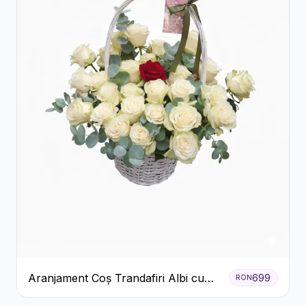
Aranjament Coș Trandafiri Albi cu
699
RON
Accent Roșu