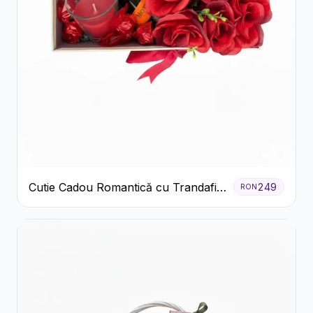
Cutie Cadou Romantică cu Trandafiri
249
RON
Șampanie și Lumânare