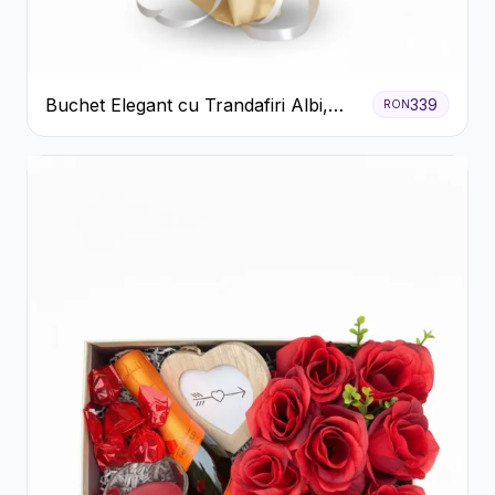
Buchet Elegant cu Trandafiri Albi,
339
RON
Hortensie și Crizanteme Crem