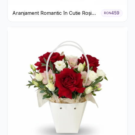
Aranjament Romantic în Cutie Roșie
459
RON
cu Trandafiri și Crizanteme