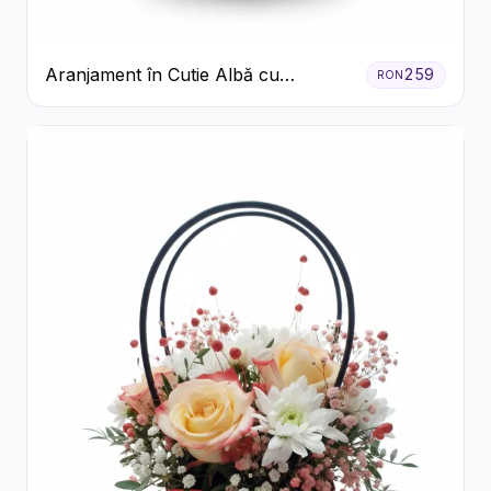
Aranjament în Cutie Albă cu
259
RON
Trandafiri Roșii și Lisianthus