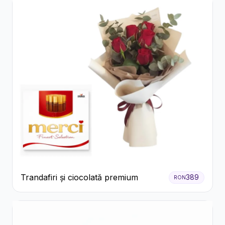
Trandafiri și ciocolată premium
389
RON