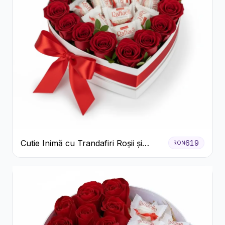
Cutie Inimă cu Trandafiri Roșii și
619
RON
Bomboane Raffaello