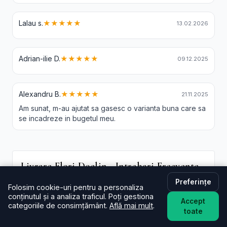
Lalau s.
★★★★★
13.02.2026
Adrian-ilie D.
★★★★★
09.12.2025
Alexandru B.
★★★★★
21.11.2025
Am sunat, m-au ajutat sa gasesc o varianta buna care sa
se incadreze in bugetul meu.
Livrare Flori Doclin - Intrebari Frecvente
Preferințe
În cât timp livrați în Doclin?
Folosim cookie-uri pentru a personaliza
De regulă în aceeași zi (2–4 ore) pentru comenzi
conținutul și a analiza traficul. Poți gestiona
Accept
plasate în intervalul programului. La checkout poți
categoriile de consimțământ.
Află mai mult
.
toate
alege intervalul preferat; oferim și
livrare flori Doclin
in aceeasi zi
în funcție de disponibilitate.