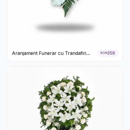
Aranjament Funerar cu Trandafiri
359
RON
Albi Crizanteme Galbene și Crini