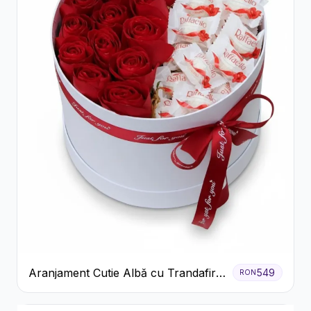
Aranjament Cutie Albă cu Trandafiri
549
RON
Roșii și Raffaello