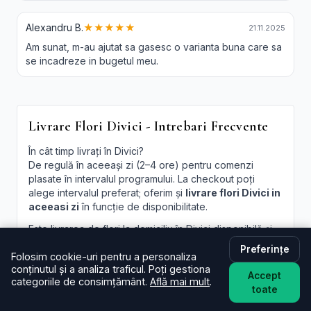
Alexandru B.
★★★★★
21.11.2025
Am sunat, m-au ajutat sa gasesc o varianta buna care sa
se incadreze in bugetul meu.
Livrare Flori Divici - Intrebari Frecvente
În cât timp livrați în Divici?
De regulă în aceeași zi (2–4 ore) pentru comenzi
plasate în intervalul programului. La checkout poți
alege intervalul preferat; oferim și
livrare flori Divici in
aceeasi zi
în funcție de disponibilitate.
Este livrarea de flori la domiciliu în Divici disponibilă și
sâmbăta?
Preferințe
Da, în majoritatea cazurilor livrăm și sâmbăta. În
Folosim cookie-uri pentru a personaliza
conținutul și a analiza traficul. Poți gestiona
perioade aglomerate pot exista sloturi limitate, afișate
Accept
categoriile de consimțământ.
Află mai mult
.
la finalizare.
toate
Pot programa livrarea pentru o oră anume în Divici?