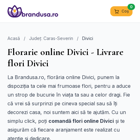
0
Coș
Acasă
/
Județ: Caras-Severin
/
Divici
Florarie online Divici - Livrare
flori Divici
La Brandusa.ro, florăria online Divici, punem la
dispoziția ta cele mai frumoase flori, pentru a aduce
un strop de bucurie în viața ta sau a celor dragi. Fie
că vrei să surprinzi pe cineva special sau să îți
decorezi casa, noi suntem aici să te ajutăm. Cu un
simplu click, poți
comandă flori online Divici
și te
asigurăm că fiecare aranjament este realizat cu
atenție și dedicare.