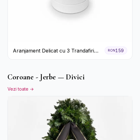
Aranjament Delicat cu 3 Trandafiri
159
RON
Roz în Cutie Albă
Coroane - Jerbe — Divici
Vezi toate →