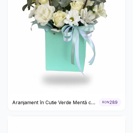
Aranjament în Cutie Verde Mentă cu
289
RON
Trandafiri și Alstroemeria