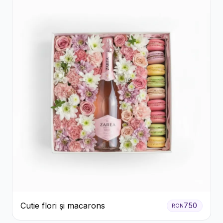
Cutie flori și macarons
750
RON