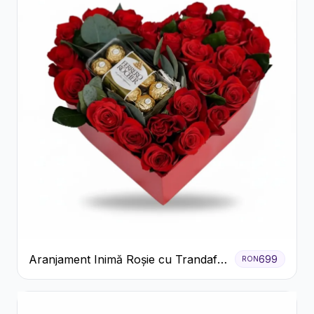
Aranjament Inimă Roșie cu Trandafiri
699
RON
și Ferrero Rocher Premium