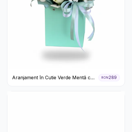
Aranjament în Cutie Verde Mentă cu
289
RON
Trandafiri și Alstroemeria