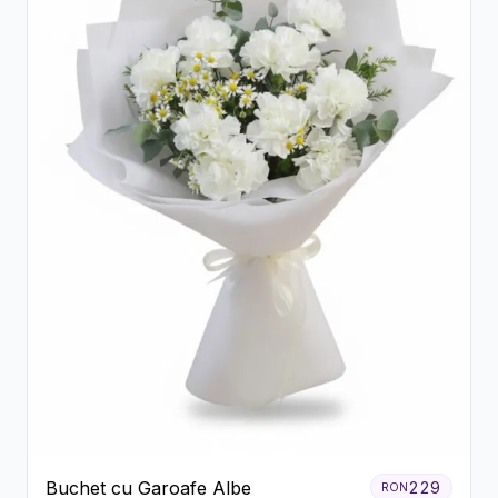
Buchet cu Garoafe Albe
229
RON