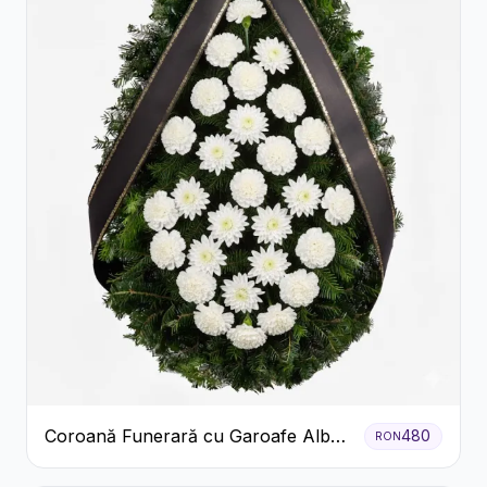
Coroană Funerară cu Garoafe Albe
480
RON
și Crizanteme