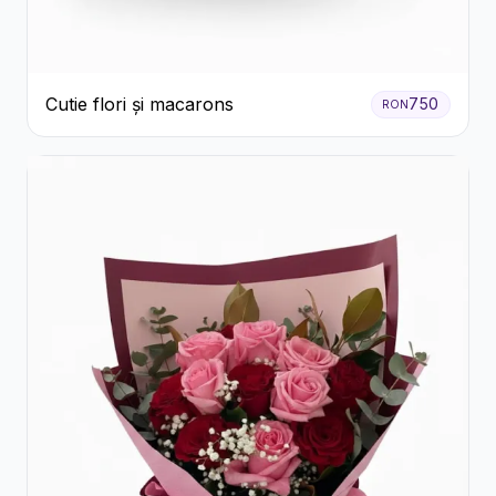
Cutie flori și macarons
750
RON