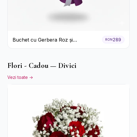
Buchet cu Gerbera Roz și
289
RON
Crizanteme Verzi
Flori - Cadou — Divici
Vezi toate →