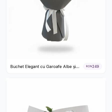
Buchet Elegant cu Garoafe Albe și
249
RON
Eucalipt