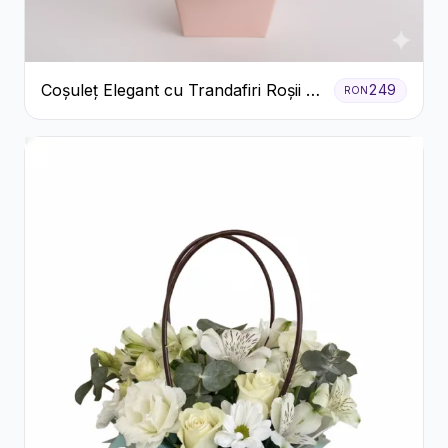
Coșuleț Elegant cu Trandafiri Roșii și
249
RON
Lisianthus Alb