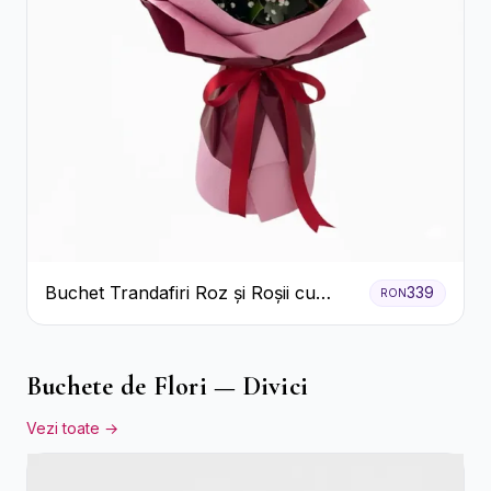
Buchet Trandafiri Roz și Roșii cu
339
RON
Eucalipt și Gypsophila
Buchete de Flori — Divici
Vezi toate →