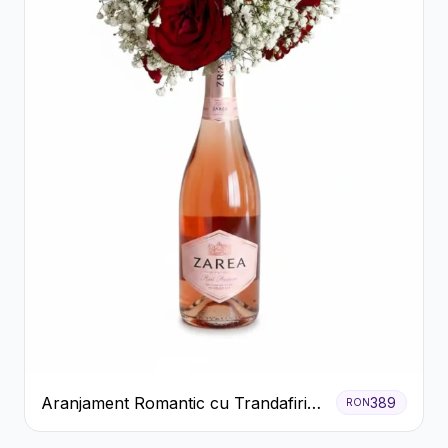
Aranjament Romantic cu Trandafiri
389
RON
Roșii și Șampanie rose