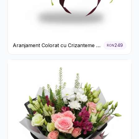
Aranjament Colorat cu Crizanteme în
249
RON
Cutie Rustică