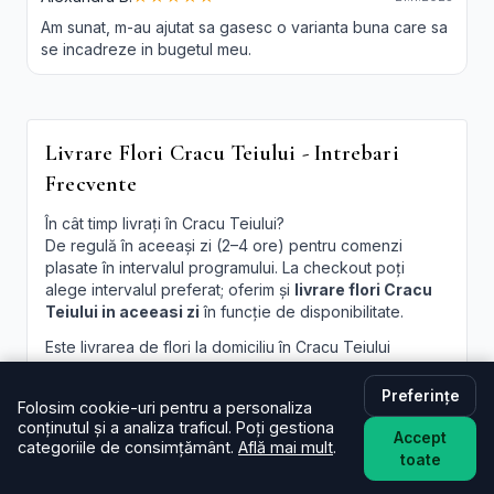
Am sunat, m-au ajutat sa gasesc o varianta buna care sa
se incadreze in bugetul meu.
Livrare Flori Cracu Teiului - Intrebari
Frecvente
În cât timp livrați în Cracu Teiului?
De regulă în aceeași zi (2–4 ore) pentru comenzi
plasate în intervalul programului. La checkout poți
alege intervalul preferat; oferim și
livrare flori Cracu
Teiului in aceeasi zi
în funcție de disponibilitate.
Este livrarea de flori la domiciliu în Cracu Teiului
disponibilă și sâmbăta?
Da, în majoritatea cazurilor livrăm și sâmbăta. În
Preferințe
Folosim cookie-uri pentru a personaliza
perioade aglomerate pot exista sloturi limitate, afișate
conținutul și a analiza traficul. Poți gestiona
la finalizare.
Accept
categoriile de consimțământ.
Află mai mult
.
toate
Pot programa livrarea pentru o oră anume în Cracu
Teiului?