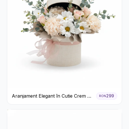
Aranjament Elegant în Cutie Crem cu
299
RON
Crizanteme și Trandafiri