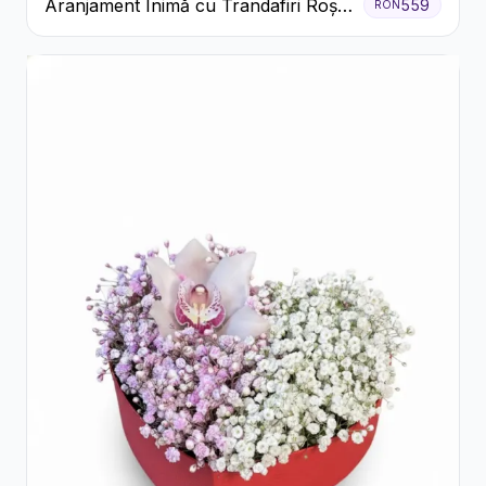
Aranjament Inimă cu Trandafiri Roșii
559
RON
și Ciocolată Ferrero Rocher