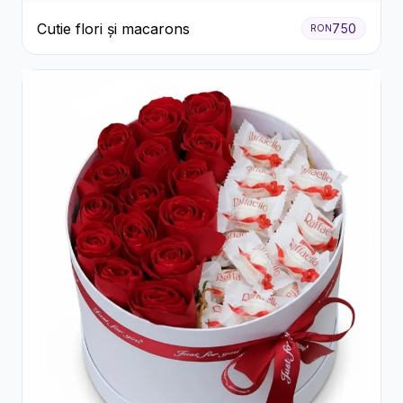
Cutie flori și macarons
750
RON