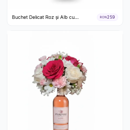
Buchet Delicat Roz și Alb cu
259
RON
Trandafiri și Lisianthus