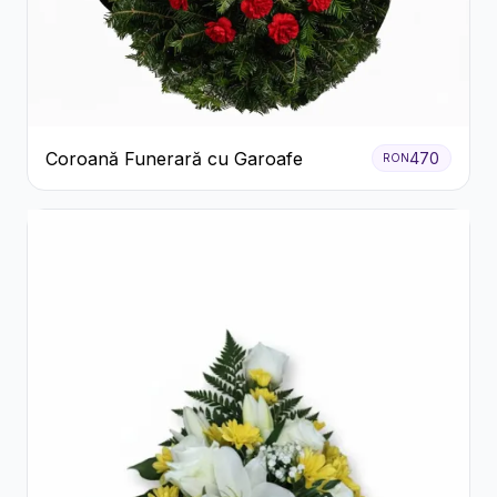
Coroană Funerară cu Garoafe
470
RON