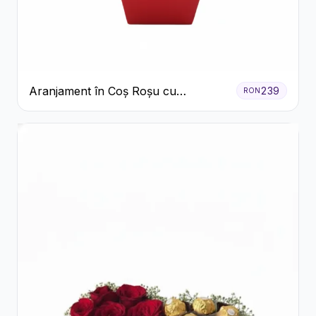
Aranjament în Coș Roșu cu
239
RON
Trandafiri și Crizanteme Albe