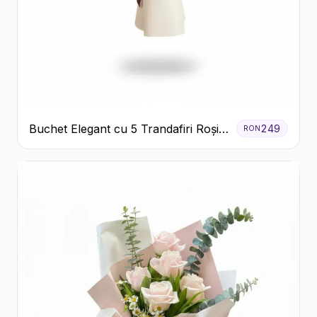
Buchet Elegant cu 5 Trandafiri Roșii
249
RON
și Eucalipt