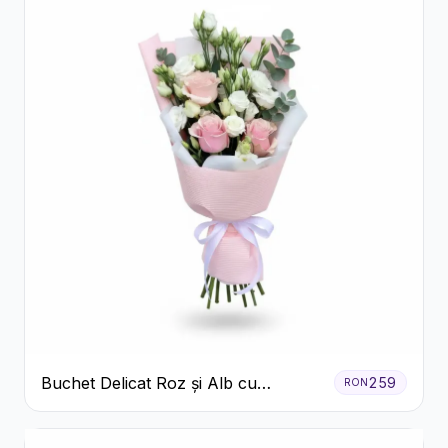
Buchet Delicat Roz și Alb cu
259
RON
Trandafiri și Lisianthus