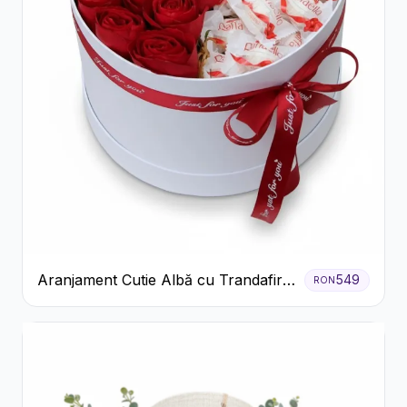
Aranjament Cutie Albă cu Trandafiri
549
RON
Roșii și Raffaello