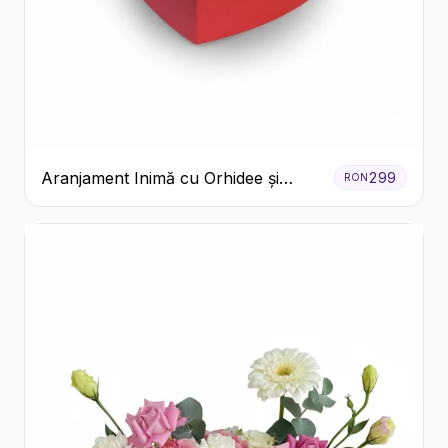
Aranjament Inimă cu Orhidee și
299
RON
Floarea Miresei