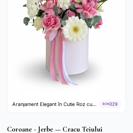
Aranjament Elegant în Cutie Roz cu
329
RON
Trandafiri și Gerbera
Coroane - Jerbe — Cracu Teiului