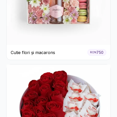
Cutie flori și macarons
750
RON