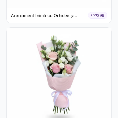
Aranjament Inimă cu Orhidee și
299
RON
Floarea Miresei