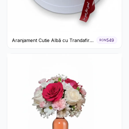
Aranjament Cutie Albă cu Trandafiri
549
RON
Roșii și Raffaello