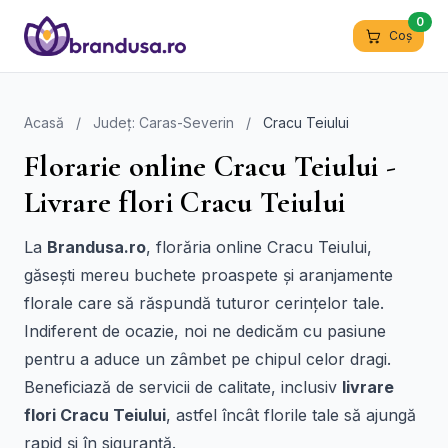
0
Coș
Acasă
/
Județ: Caras-Severin
/
Cracu Teiului
Florarie online Cracu Teiului -
Livrare flori Cracu Teiului
La
Brandusa.ro
, florăria online Cracu Teiului,
găsești mereu buchete proaspete și aranjamente
florale care să răspundă tuturor cerințelor tale.
Indiferent de ocazie, noi ne dedicăm cu pasiune
pentru a aduce un zâmbet pe chipul celor dragi.
Beneficiază de servicii de calitate, inclusiv
livrare
flori Cracu Teiului
, astfel încât florile tale să ajungă
rapid și în siguranță.