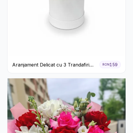
Aranjament Delicat cu 3 Trandafiri
159
RON
Roz în Cutie Albă