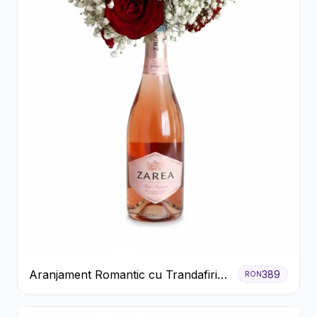
Aranjament Romantic cu Trandafiri
389
RON
Roșii și Șampanie rose