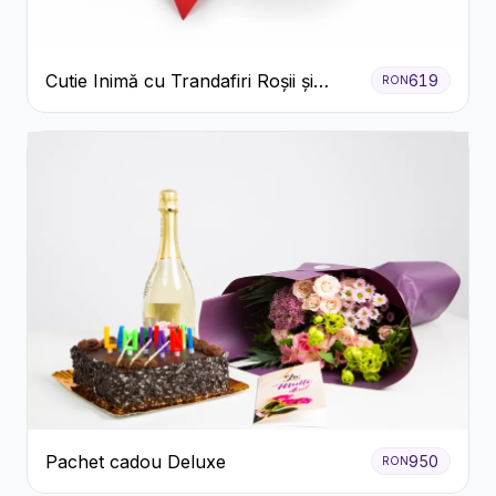
Cutie Inimă cu Trandafiri Roșii și
619
RON
Bomboane Raffaello
Pachet cadou Deluxe
950
RON