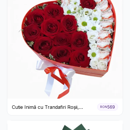
Cutie Inimă cu Trandafiri Roșii,
569
RON
Crizanteme Albe și Bomboane
Raffaello