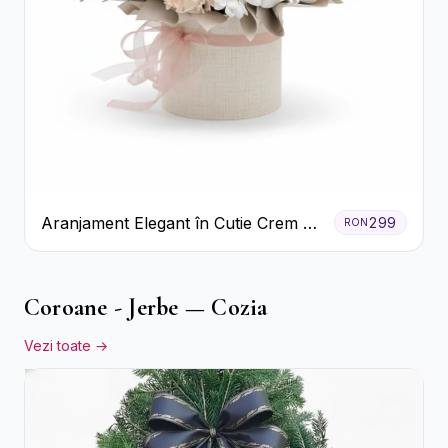
Aranjament Elegant în Cutie Crem cu
299
RON
Crizanteme și Trandafiri
Coroane - Jerbe — Cozia
Vezi toate →