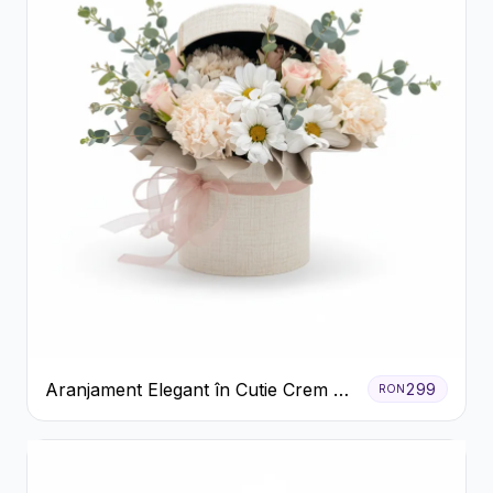
Aranjament Elegant în Cutie Crem cu
299
RON
Crizanteme și Trandafiri