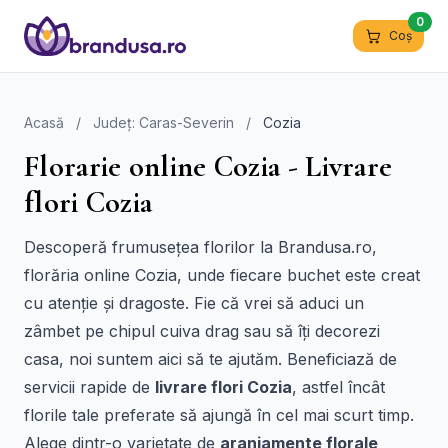
0
Coș
Acasă
/
Județ: Caras-Severin
/
Cozia
Florarie online Cozia - Livrare
flori Cozia
Descoperă frumusețea florilor la Brandusa.ro,
florăria online Cozia, unde fiecare buchet este creat
cu atenție și dragoste. Fie că vrei să aduci un
zâmbet pe chipul cuiva drag sau să îți decorezi
casa, noi suntem aici să te ajutăm. Beneficiază de
servicii rapide de
livrare flori Cozia
, astfel încât
florile tale preferate să ajungă în cel mai scurt timp.
Alege dintr-o varietate de
aranjamente florale