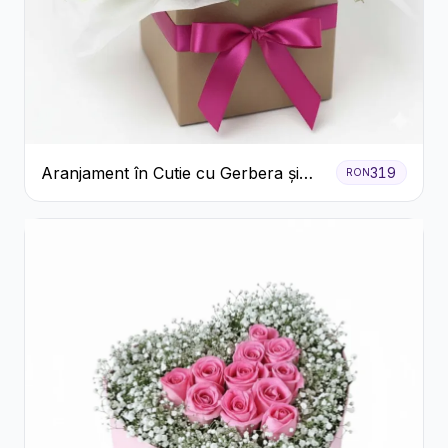
Aranjament în Cutie cu Gerbera și
319
RON
Trandafiri Roz