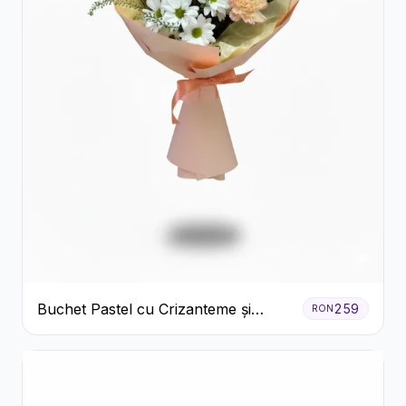
Buchet Pastel cu Crizanteme și
259
RON
Garoafe