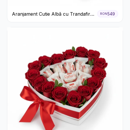
Aranjament Cutie Albă cu Trandafiri
549
RON
Roșii și Raffaello