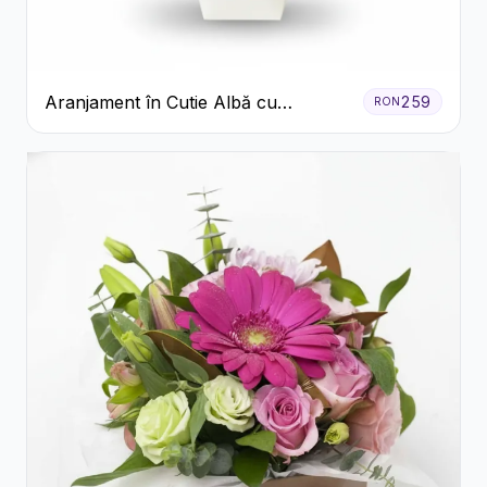
Aranjament în Cutie Albă cu
259
RON
Trandafiri Roșii și Lisianthus