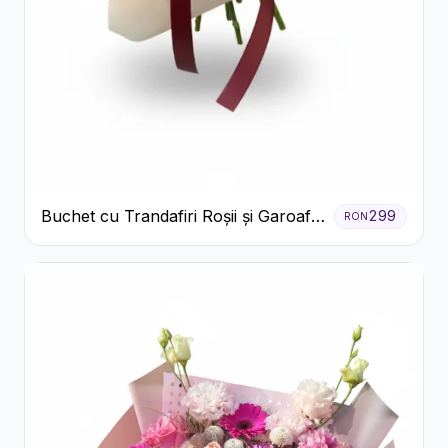
Buchet cu Trandafiri Roșii și Garoafe
299
RON
Roz Pal