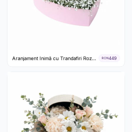
Aranjament Inimă cu Trandafiri Roz
449
RON
și Gypsophila Albă