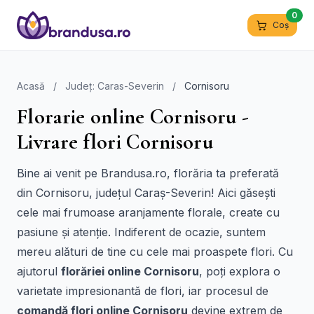
0
Coș
Acasă
/
Județ: Caras-Severin
/
Cornisoru
Florarie online Cornisoru -
Livrare flori Cornisoru
Bine ai venit pe Brandusa.ro, florăria ta preferată
din Cornisoru, județul Caraș-Severin! Aici găsești
cele mai frumoase aranjamente florale, create cu
pasiune și atenție. Indiferent de ocazie, suntem
mereu alături de tine cu cele mai proaspete flori. Cu
ajutorul
florăriei online Cornisoru
, poți explora o
varietate impresionantă de flori, iar procesul de
comandă flori online Cornisoru
devine extrem de