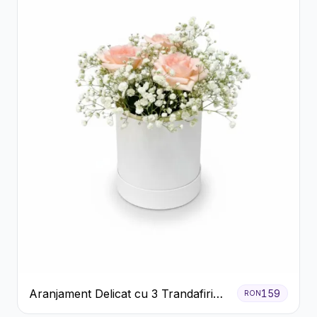
Aranjament Delicat cu 3 Trandafiri
159
RON
Roz în Cutie Albă