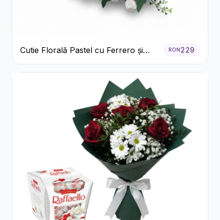
Cutie Florală Pastel cu Ferrero și
229
RON
Raffaello