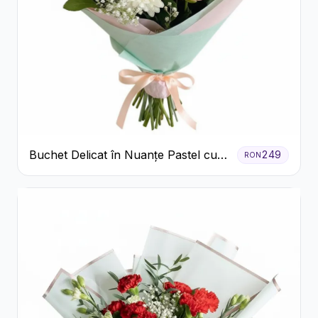
Buchet Delicat în Nuanțe Pastel cu
249
RON
Trandafiri și Crizanteme Roz