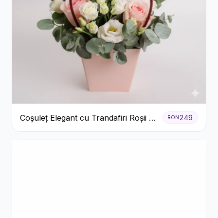
Coșuleț Elegant cu Trandafiri Roșii și
249
RON
Lisianthus Alb