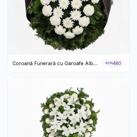
Coroană Funerară cu Garoafe Albe
480
RON
și Crizanteme