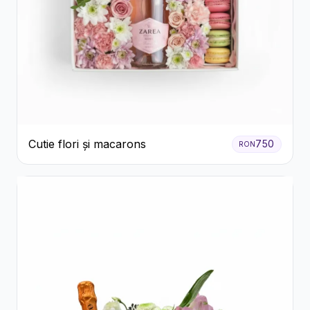
Cutie flori și macarons
750
RON