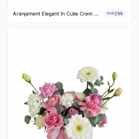
Aranjament Elegant în Cutie Crem cu
299
RON
Crizanteme și Trandafiri