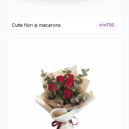
Cutie flori și macarons
750
RON