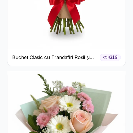
Buchet Clasic cu Trandafiri Roșii și
319
RON
Gypsophila