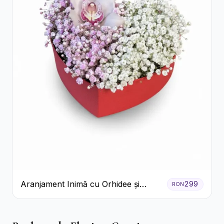
Aranjament Inimă cu Orhidee și
299
RON
Floarea Miresei