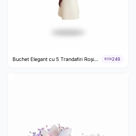
Buchet Elegant cu 5 Trandafiri Roșii
249
RON
și Eucalipt