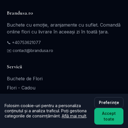
Brandusa.ro
Buchete cu emoție, aranjamente cu suflet. Comandă
online flori cu livrare în aceeași zi în toată țara.
📞
+40753621077
✉️ contact@brandusa.ro
Servicii
Buchete de Flori
Flori - Cadou
Aranjamente Florale
Preferințe
Folosim cookie-uri pentru a personaliza
Coroane - Jerbe
conținutul și a analiza traficul. Poți gestiona
Accept
Cutii Cadou
categoriile de consimțământ.
Află mai mult
.
toate