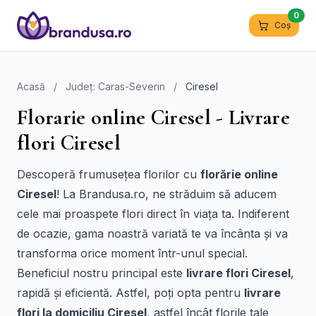
0
Coș
Acasă
/
Județ: Caras-Severin
/
Ciresel
Florarie online Ciresel - Livrare
flori Ciresel
Descoperă frumusețea florilor cu
florărie online
Ciresel
! La Brandusa.ro, ne străduim să aducem
cele mai proaspete flori direct în viața ta. Indiferent
de ocazie, gama noastră variată te va încânta și va
transforma orice moment într-unul special.
Beneficiul nostru principal este
livrare flori Ciresel
,
rapidă și eficientă. Astfel, poți opta pentru
livrare
flori la domiciliu Ciresel
, astfel încât florile tale