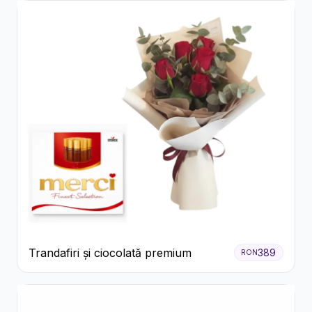
Trandafiri și ciocolată premium
389
RON