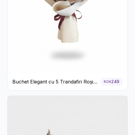
Buchet Elegant cu 5 Trandafiri Roșii
249
RON
și Eucalipt