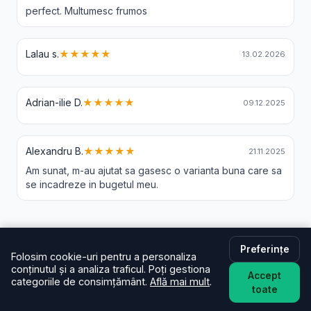
perfect. Multumesc frumos
Lalau s.
★★★★★
13.02.2026
Adrian-ilie D.
★★★★★
09.12.2025
Alexandru B.
★★★★★
21.11.2025
Am sunat, m-au ajutat sa gasesc o varianta buna care sa
se incadreze in bugetul meu.
Livrare Flori Ciresel - Intrebari Frecvente
Preferințe
Folosim cookie-uri pentru a personaliza
conținutul și a analiza traficul. Poți gestiona
În cât timp livrați în Ciresel?
Accept
categoriile de consimțământ.
Află mai mult
.
De regulă în aceeași zi (2–4 ore) pentru comenzi
toate
plasate în intervalul programului. La checkout poți