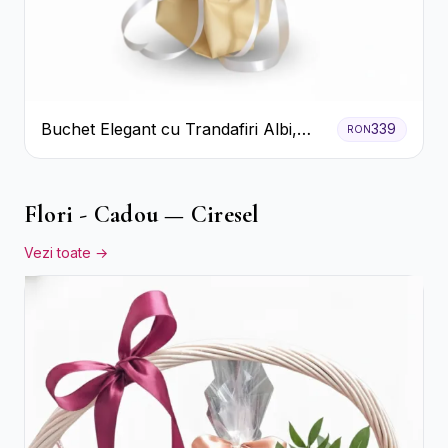
Buchet Elegant cu Trandafiri Albi,
339
RON
Hortensie și Crizanteme Crem
Flori - Cadou — Ciresel
Vezi toate →