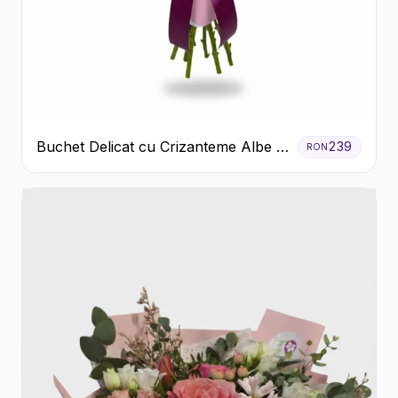
Buchet Delicat cu Crizanteme Albe și
239
RON
Mov