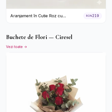
Aranjament în Cutie Roz cu
219
RON
Crizanteme Albe și Lila
Buchete de Flori — Ciresel
Vezi toate →