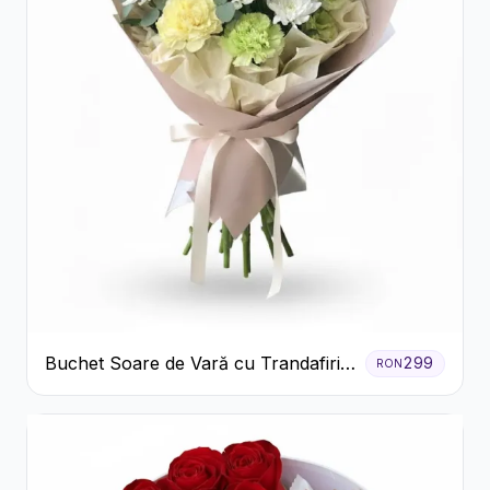
Buchet Soare de Vară cu Trandafiri
299
RON
Galbeni și Crizanteme Albe