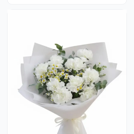
Eucalipt și Gypsophila