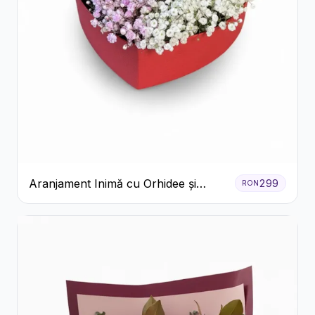
Aranjament Inimă cu Orhidee și
299
RON
Floarea Miresei