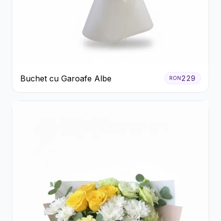
Buchet cu Garoafe Albe
229
RON