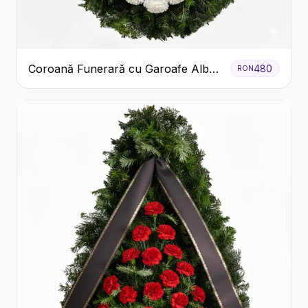
Coroană Funerară cu Garoafe Albe
480
RON
și Crizanteme