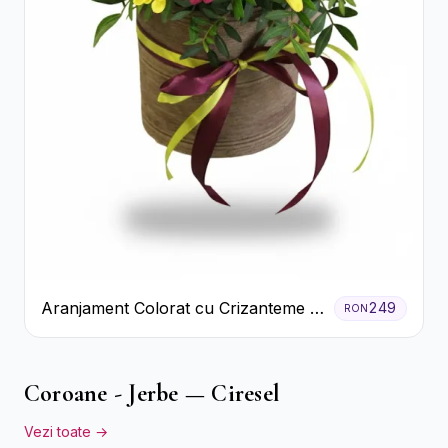
Aranjament Colorat cu Crizanteme în
249
RON
Cutie Rustică
Coroane - Jerbe — Ciresel
Vezi toate →