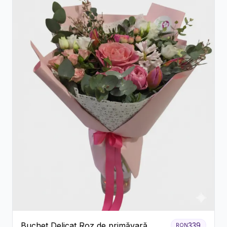
Buchet Delicat Roz de primăvară
339
RON