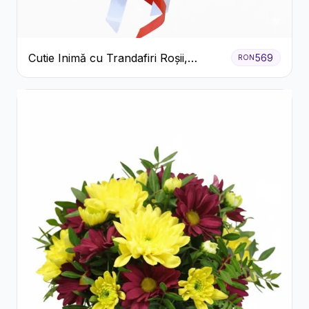
Cutie Inimă cu Trandafiri Roșii,
569
RON
Crizanteme Albe și Bomboane
Raffaello