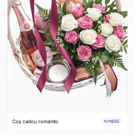
Coș cadou romantic
800
RON