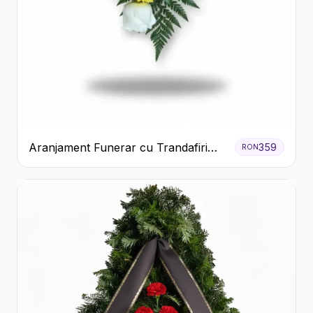
Aranjament Funerar cu Trandafiri
359
RON
Albi Crizanteme Galbene și Crini