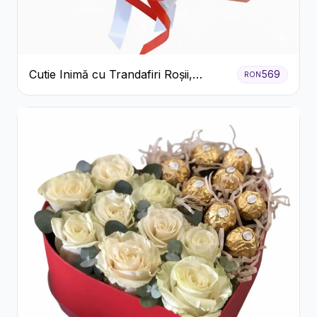
Cutie Inimă cu Trandafiri Roșii,
569
RON
Crizanteme Albe și Bomboane
Raffaello