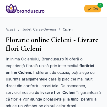
0
Coș
Acasă
/
Județ: Caras-Severin
/
Cicleni
Florarie online Cicleni - Livrare
flori Cicleni
În inima Cicleniului, Brandusa.ro îți oferă o
experiență florală unică prin intermediul
florăriei
online Cicleni
. Indiferent de ocazie, poți alege cu
ușurință aranjamentele care îți plac cel mai mult,
direct din confortul casei tale. De asemenea,
serviciul nostru de
livrare flori Cicleni
îți garantează
că florile vor ajunge proaspete și la timp, pentru a
aduce un zâmbet pe chipul celor dragi.