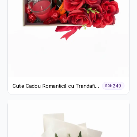
Cutie Cadou Romantică cu Trandafiri
249
RON
Șampanie și Lumânare