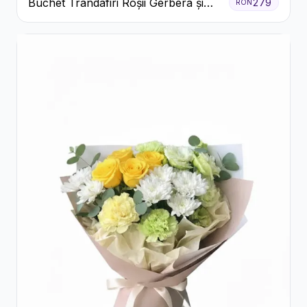
Buchet Trandafiri Roșii Gerbera și
279
RON
Verdeață