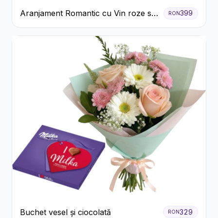
Aranjament Romantic cu Vin roze si
399
RON
Flori pastel
Buchet vesel și ciocolată
329
RON