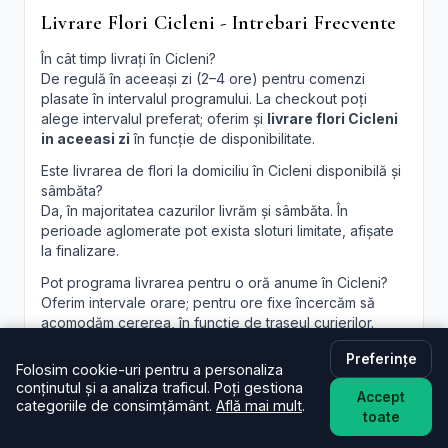
Livrare Flori Cicleni - Intrebari Frecvente
În cât timp livrați în Cicleni?
De regulă în aceeași zi (2–4 ore) pentru comenzi
plasate în intervalul programului. La checkout poți
alege intervalul preferat; oferim și
livrare flori Cicleni
in aceeasi zi
în funcție de disponibilitate.
Este livrarea de flori la domiciliu în Cicleni disponibilă și
sâmbăta?
Da, în majoritatea cazurilor livrăm și sâmbăta. În
perioade aglomerate pot exista sloturi limitate, afișate
la finalizare.
Pot programa livrarea pentru o oră anume în Cicleni?
Oferim intervale orare; pentru ore fixe încercăm să
acomodăm cererea, în funcție de traseul curierilor.
Pot adăuga un mesaj personalizat la buchet?
Preferințe
Folosim cookie-uri pentru a personaliza
Desigur. Felicitarea este inclusă; scrie mesajul dorit în
conținutul și a analiza traficul. Poți gestiona
câmpul dedicat, iar noi îl vom imprima lizibil. Realizăm și
Accept
categoriile de consimțământ.
Află mai mult
.
aranjamente florale Cicleni
personalizate, la cerere.
toate