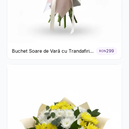
Buchet Soare de Vară cu Trandafiri
299
RON
Galbeni și Crizanteme Albe