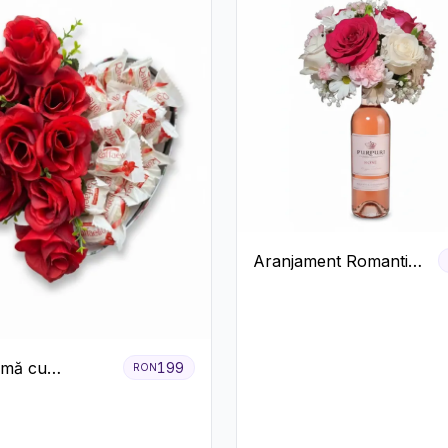
Aranjament Romantic
cu Vin roze si Flori
pastel
nimă cu
199
RON
ri Roșii și
o