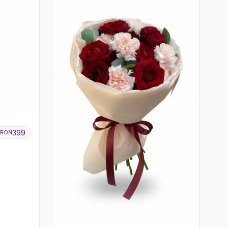
399
RON