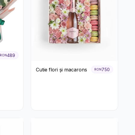
489
RON
Cutie flori și macarons
750
RON