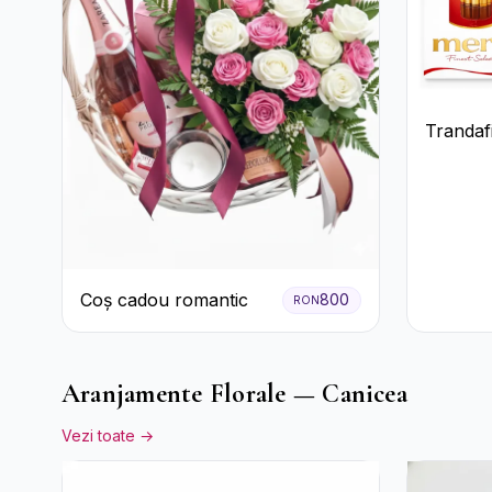
Trandafi
premiu
Coș cadou romantic
800
RON
Aranjamente Florale — Canicea
Vezi toate →