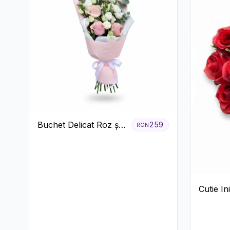
Buchet Delicat Roz și
259
RON
Alb cu Trandafiri și
Lisianthus
Cutie I
Trandafi
Raffaell