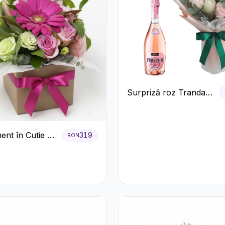
Surpriză roz Trandafiri
și prosecco
ent în Cutie cu
319
RON
și Trandafiri