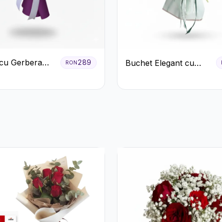
cu Gerbera
Buchet Elegant cu
289
RON
Crizanteme
Garoafe Roșii și
Floarea Miresei