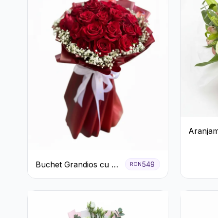
Aranjam
Gerbera 
Roz
Buchet Grandios cu 25
549
RON
de Trandafiri Roșii