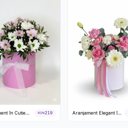
ent în Cutie
Aranjament Elegant în
219
RON
Crizanteme
Cutie Roz cu Trandafiri
ila
și Gerbera