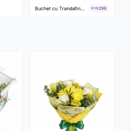
Buchet cu Trandafiri
299
RON
Roșii și Garoafe Roz
Pal