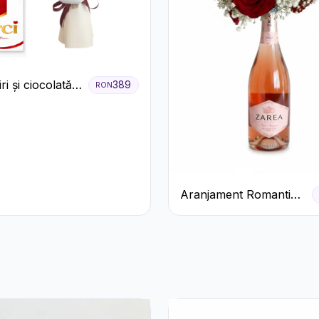
ri și ciocolată
389
RON
m
Aranjament Romantic
cu Trandafiri Roșii și
Șampanie rose