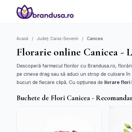
Acasă
/
Județ: Caras-Severin
/
Canicea
Florarie online Canicea - L
Descoperă farmecul florilor cu Brandusa.ro, florăria
pe cineva drag sau să aduci un strop de culoare în v
bucuri de fiecare clipă. Cu opțiunea de
livrare flor
Buchete de Flori Canicea - Recomandar