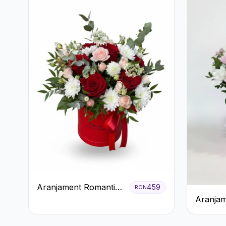
Aranjament Romantic
459
RON
în Cutie Roșie cu
Aranjam
Trandafiri și
Roz cu 
Crizanteme
Albe și L