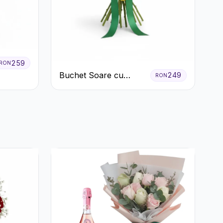
259
RON
Buchet Soare cu
249
RON
Crizanteme Galbene și
Trandafiri Albi