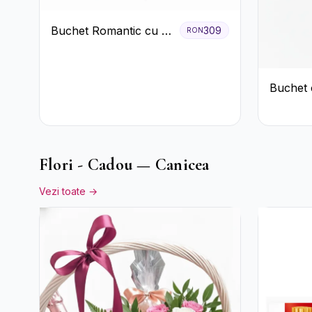
Buchet Romantic cu 9
309
RON
Trandafiri Roșii
Buchet 
Roz și 
Verzi
Flori - Cadou — Canicea
Vezi toate →