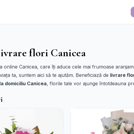
ivrare flori Canicea
 online Canicea, care îți aduce cele mai frumoase aranjament
iața ta, suntem aici să te ajutăm. Beneficiază de
livrare fl
i la domiciliu Canicea
, florile tale vor ajunge întotdeauna pr
i