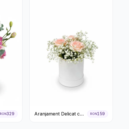
Aranjament Delicat cu
329
159
RON
RON
3 Trandafiri Roz în
Cutie Albă