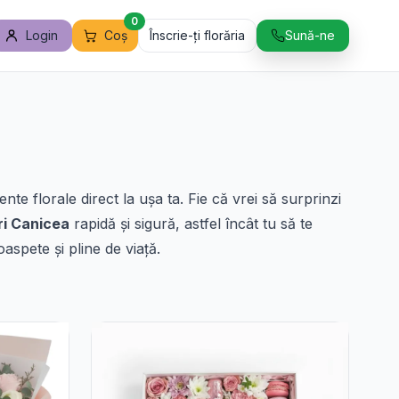
0
Login
Coș
Înscrie-ți florăria
Sună-ne
e florale direct la ușa ta. Fie că vrei să surprinzi
ori Canicea
rapidă și sigură, astfel încât tu să te
oaspete și pline de viață.