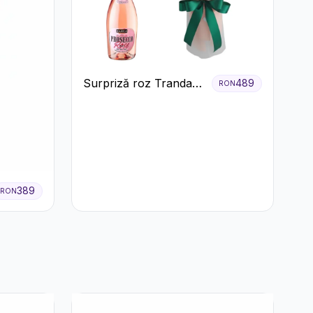
Surpriză roz Trandafiri
489
RON
și prosecco
389
RON