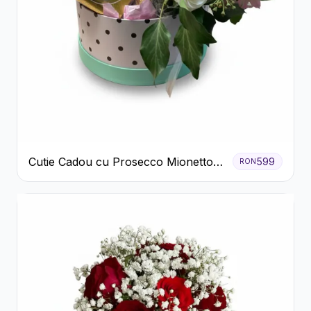
Cutie Cadou cu Prosecco Mionetto
599
RON
Ferrero Rocher și Flori Pastelate