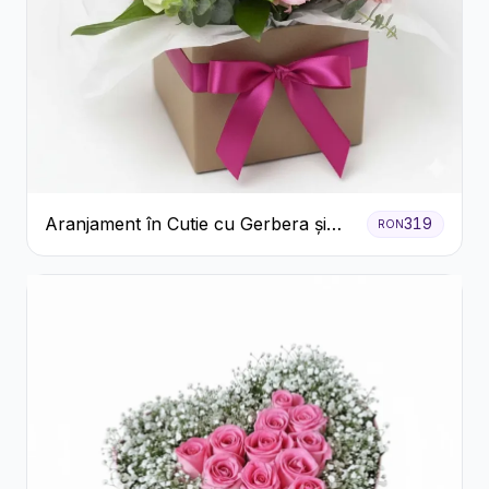
Aranjament în Cutie cu Gerbera și
319
RON
Trandafiri Roz