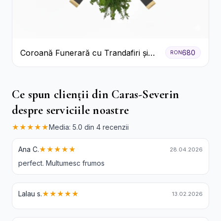
Coroană Funerară cu Trandafiri și
680
RON
Crini
Ce spun clienții din Caras-Severin
despre serviciile noastre
★★★★★
Media: 5.0 din 4 recenzii
Ana C.
★★★★★
28.04.2026
perfect. Multumesc frumos
Lalau s.
★★★★★
13.02.2026