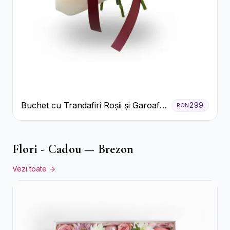
Buchet cu Trandafiri Roșii și Garoafe
299
RON
Roz Pal
Flori - Cadou — Brezon
Vezi toate →