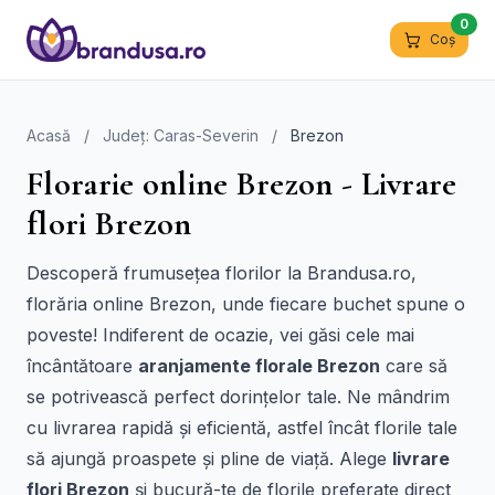
0
Coș
Acasă
/
Județ: Caras-Severin
/
Brezon
Florarie online Brezon - Livrare
flori Brezon
Descoperă frumusețea florilor la Brandusa.ro,
florăria online Brezon, unde fiecare buchet spune o
poveste! Indiferent de ocazie, vei găsi cele mai
încântătoare
aranjamente florale Brezon
care să
se potrivească perfect dorințelor tale. Ne mândrim
cu livrarea rapidă și eficientă, astfel încât florile tale
să ajungă proaspete și pline de viață. Alege
livrare
flori Brezon
și bucură-te de florile preferate direct