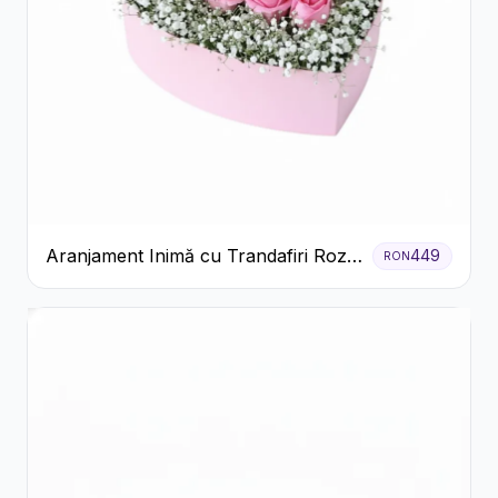
Aranjament Inimă cu Trandafiri Roz
449
RON
și Gypsophila Albă