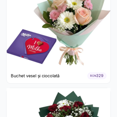
Buchet vesel și ciocolată
329
RON