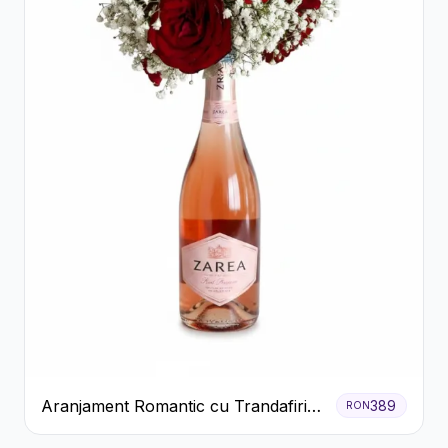
Aranjament Romantic cu Trandafiri
389
RON
Roșii și Șampanie rose