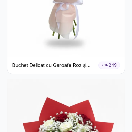
Buchet Delicat cu Garoafe Roz și
249
RON
Crizanteme Albe