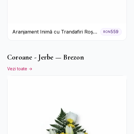
Aranjament Inimă cu Trandafiri Roșii
559
RON
și Ciocolată Ferrero Rocher
Coroane - Jerbe — Brezon
Vezi toate →