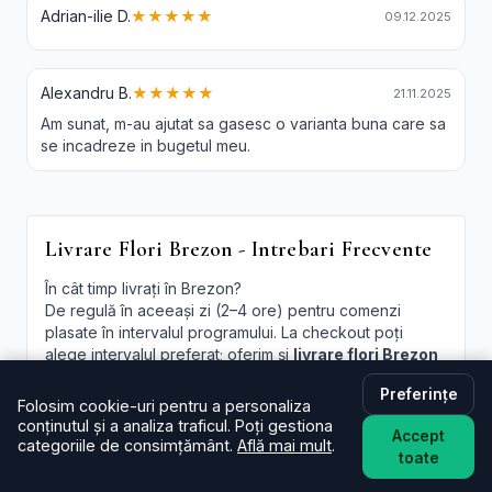
Adrian-ilie D.
★★★★★
09.12.2025
Alexandru B.
★★★★★
21.11.2025
Am sunat, m-au ajutat sa gasesc o varianta buna care sa
se incadreze in bugetul meu.
Livrare Flori Brezon - Intrebari Frecvente
În cât timp livrați în Brezon?
De regulă în aceeași zi (2–4 ore) pentru comenzi
plasate în intervalul programului. La checkout poți
alege intervalul preferat; oferim și
livrare flori Brezon
in aceeasi zi
în funcție de disponibilitate.
Preferințe
Folosim cookie-uri pentru a personaliza
Este livrarea de flori la domiciliu în Brezon disponibilă și
conținutul și a analiza traficul. Poți gestiona
sâmbăta?
Accept
categoriile de consimțământ.
Află mai mult
.
Da, în majoritatea cazurilor livrăm și sâmbăta. În
toate
perioade aglomerate pot exista sloturi limitate, afișate