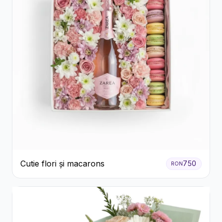
Cutie flori și macarons
750
RON