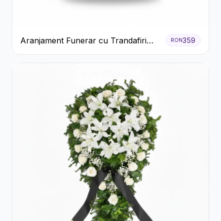
Aranjament Funerar cu Trandafiri
359
RON
Albi Crizanteme Galbene și Crini