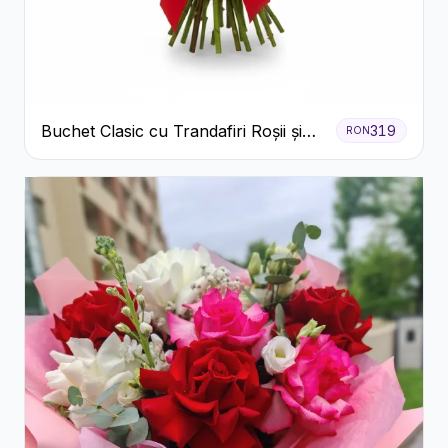
Buchet Clasic cu Trandafiri Roșii și
319
RON
Gypsophila