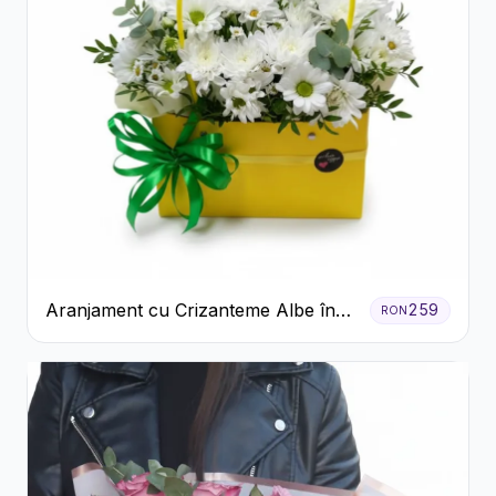
Aranjament cu Crizanteme Albe în
259
RON
Cutie Galbenă