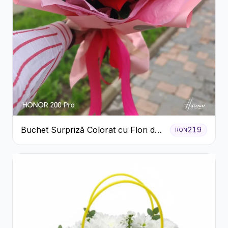
Buchet Surpriză Colorat cu Flori de
219
RON
Sezon