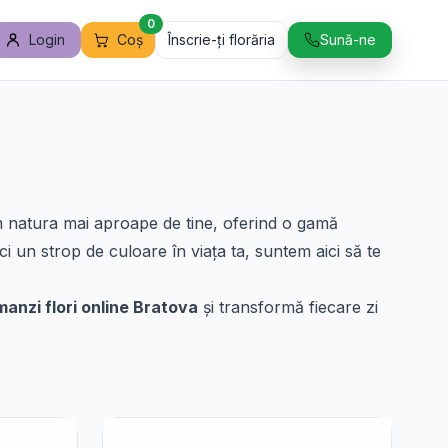
0
Login
Coș
Înscrie-ți florăria
Sună-ne
 natura mai aproape de tine, oferind o gamă
i un strop de culoare în viața ta, suntem aici să te
anzi flori online Bratova
și transformă fiecare zi