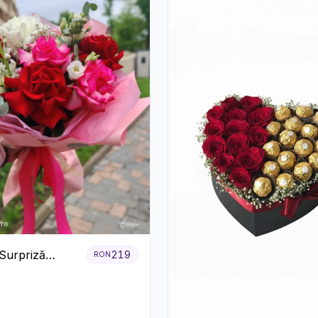
Surpriză
219
RON
cu Flori de