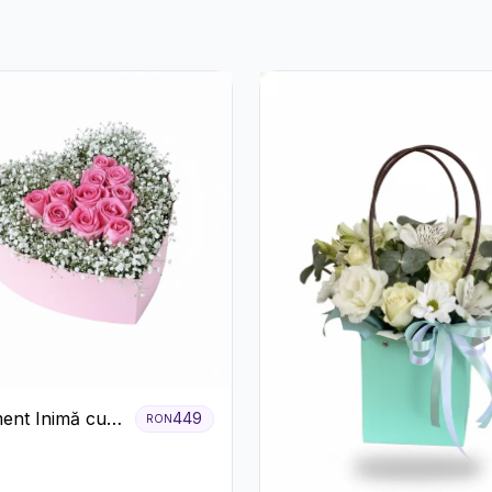
ent Inimă cu
449
RON
ri Roz și
ila Albă