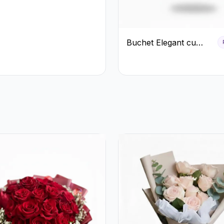
eme Albe în
albenă
Buchet Elegant cu
Garoafe Albe și
Eucalipt