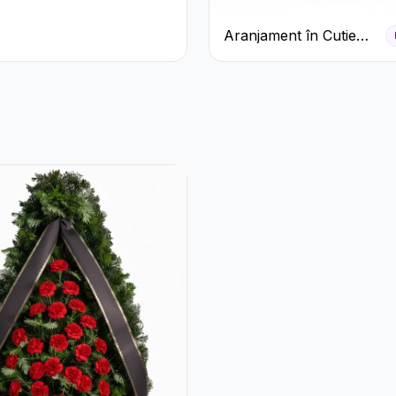
Aranjament în Cutie
Verde Mentă cu
Trandafiri și
Alstroemeria