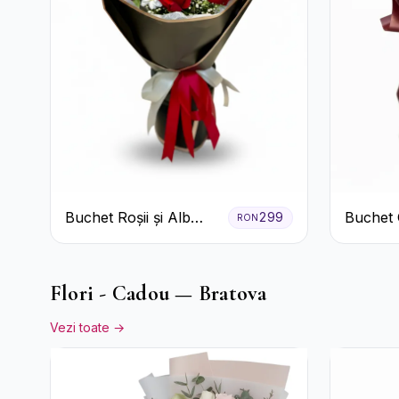
Buchet Roșii și Alb
Buchet 
299
RON
Clasic
de Trand
Flori - Cadou — Bratova
Vezi toate →