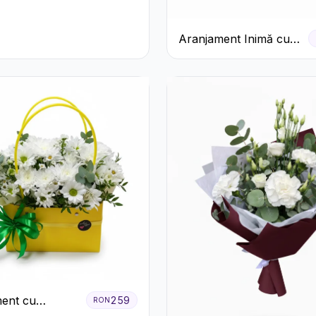
Aranjament Inimă cu
Trandafiri Roșii și
Ciocolată Ferrero
Rocher
ent cu
259
RON