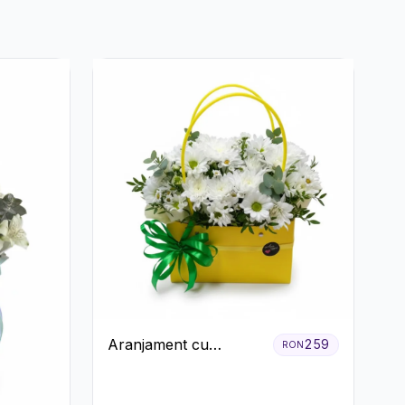
Aranjament cu
259
RON
Crizanteme Albe în
Cutie Galbenă