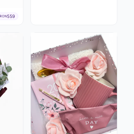
559
RON