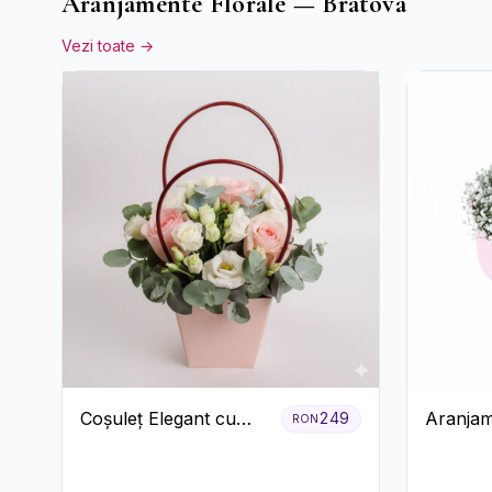
Aranjamente Florale — Bratova
Vezi toate →
Coșuleț Elegant cu
Aranjam
249
RON
Trandafiri Roșii și
Trandafi
Lisianthus Alb
Gypsoph