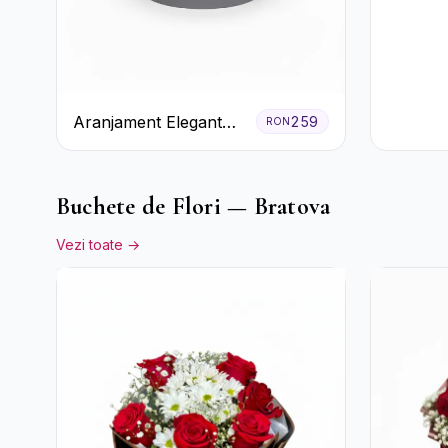
Crizant
Cutie G
Aranjament Elegant
259
RON
Alb-Verde în Cutie Gri
Buchete de Flori — Bratova
Vezi toate →