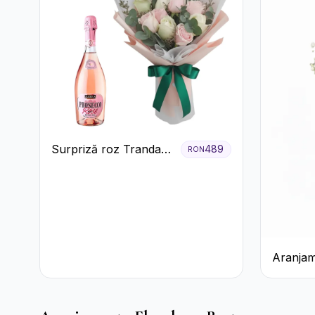
Surpriză roz Trandafiri
489
RON
și prosecco
Aranjam
Prosecco
Galbene