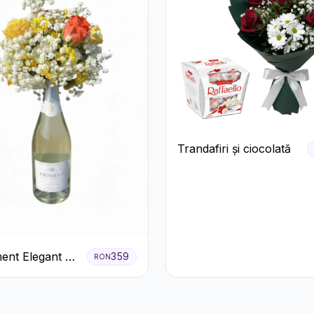
Trandafiri și ciocolată
ent Elegant cu
359
RON
 și Flori
.