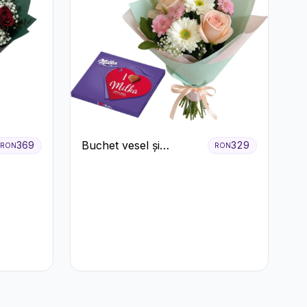
Buchet vesel și
369
329
RON
RON
ciocolată