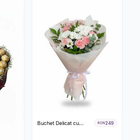
Buchet Delicat cu
249
RON
Garoafe Roz și
Crizanteme Albe