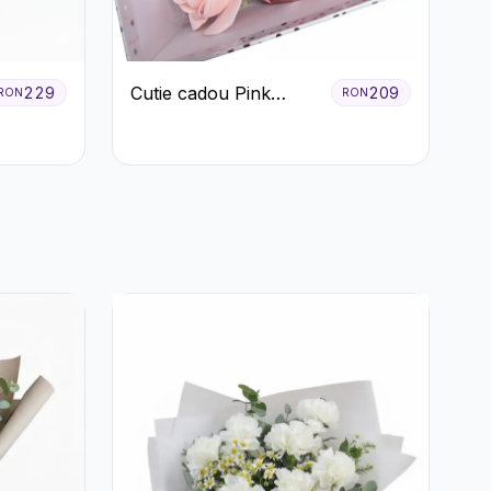
Cutie cadou Pink
229
209
RON
RON
Blossom Day