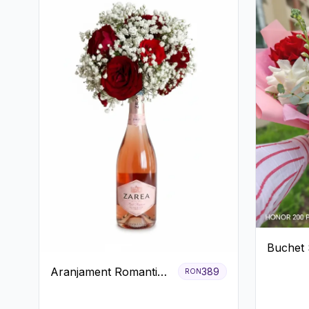
Buchet 
Colorat 
Aranjament Romantic
389
RON
Sezon
cu Trandafiri Roșii și
Șampanie rose