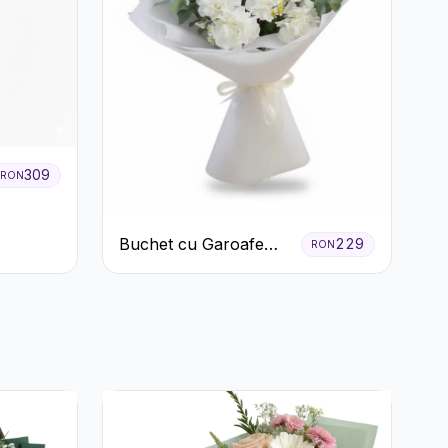
309
RON
Buchet cu Garoafe
229
RON
Albe