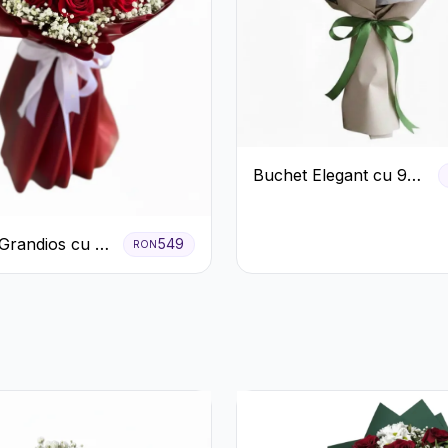
Buchet Elegant cu 9
Trandafiri Roz
Grandios cu 25
549
RON
afiri Roșii