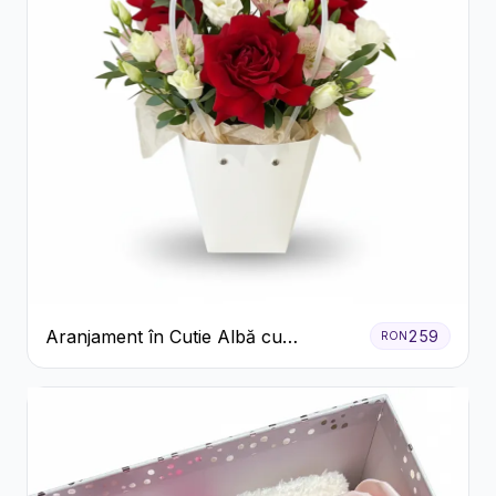
Aranjament în Cutie Albă cu
259
RON
Trandafiri Roșii și Lisianthus