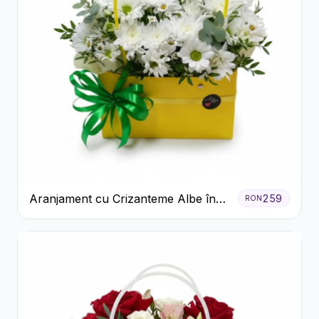
Aranjament cu Crizanteme Albe în
259
RON
Cutie Galbenă