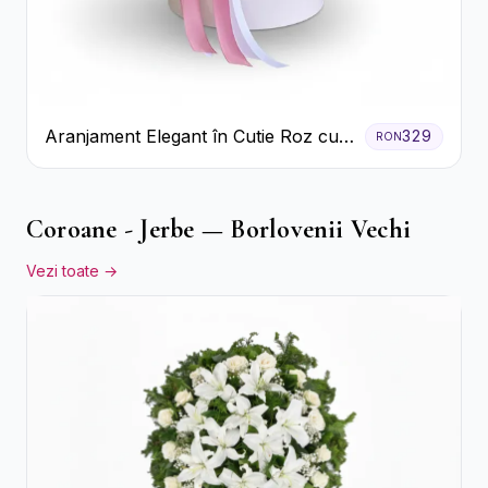
Aranjament Elegant în Cutie Roz cu
329
RON
Trandafiri și Gerbera
Coroane - Jerbe — Borlovenii Vechi
Vezi toate →