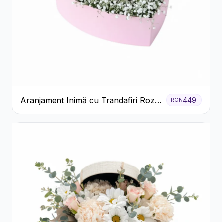
Aranjament Inimă cu Trandafiri Roz
449
RON
și Gypsophila Albă