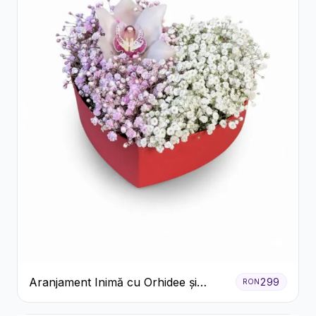
Aranjament Inimă cu Orhidee și
299
RON
Floarea Miresei