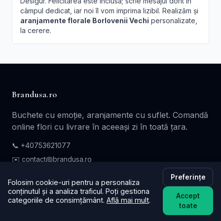
Desigur. Felicitarea este inclusă; scrie mesajul dorit în
câmpul dedicat, iar noi îl vom imprima lizibil. Realizăm și
aranjamente florale Borlovenii Vechi
personalizate,
la cerere.
Brandusa.ro
Buchete cu emoție, aranjamente cu suflet. Comandă
online flori cu livrare în aceeași zi în toată țara.
📞
+40753621077
✉️ contact@brandusa.ro
Preferințe
Folosim cookie-uri pentru a personaliza
Servicii
conținutul și a analiza traficul. Poți gestiona
Accept
categoriile de consimțământ.
Află mai mult
.
toate
Buchete de Flori