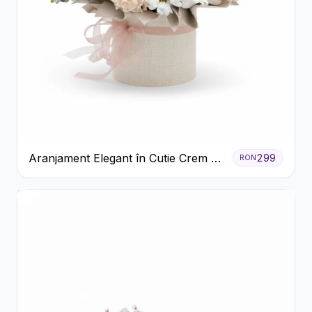
Aranjament Elegant în Cutie Crem cu
299
RON
Crizanteme și Trandafiri