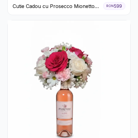
Cutie Cadou cu Prosecco Mionetto
599
RON
Ferrero Rocher și Flori Pastelate