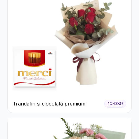
Trandafiri și ciocolată premium
389
RON