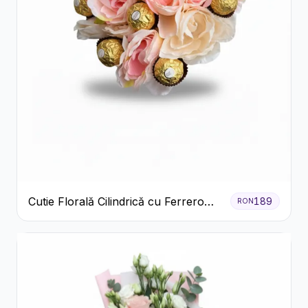
Cutie Florală Cilindrică cu Ferrero
189
RON
Rocher și Trandafiri Pastel