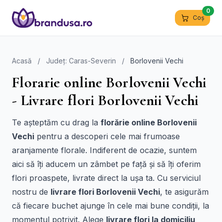
0
Coș
Acasă
/
Județ: Caras-Severin
/
Borlovenii Vechi
Florarie online Borlovenii Vechi
- Livrare flori Borlovenii Vechi
Te așteptăm cu drag la
florărie online Borlovenii
Vechi
pentru a descoperi cele mai frumoase
aranjamente florale. Indiferent de ocazie, suntem
aici să îți aducem un zâmbet pe față și să îți oferim
flori proaspete, livrate direct la ușa ta. Cu serviciul
nostru de
livrare flori Borlovenii Vechi
, te asigurăm
că fiecare buchet ajunge în cele mai bune condiții, la
momentul potrivit. Alege
livrare flori la domiciliu