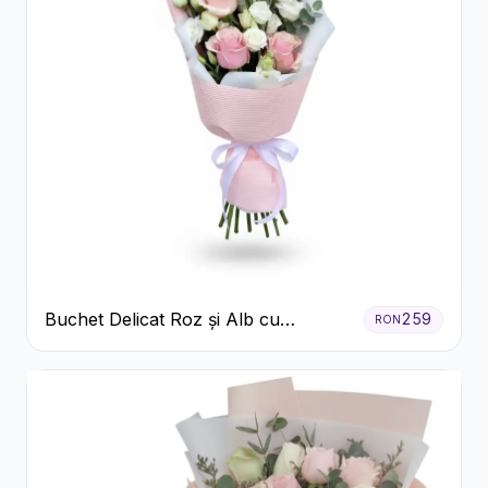
Buchet Delicat Roz și Alb cu
259
RON
Trandafiri și Lisianthus