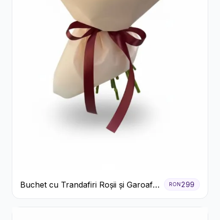
Buchet cu Trandafiri Roșii și Garoafe
299
RON
Roz Pal