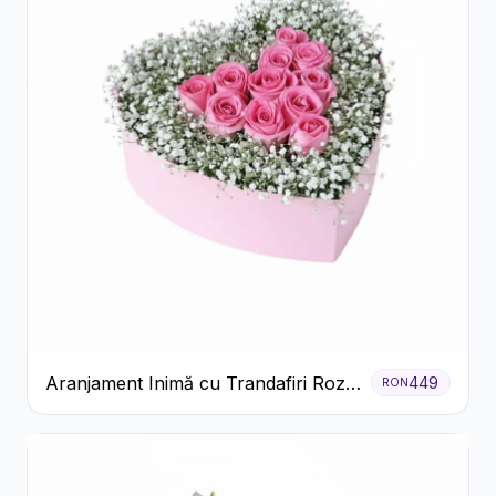
Aranjament Inimă cu Trandafiri Roz
449
RON
și Gypsophila Albă