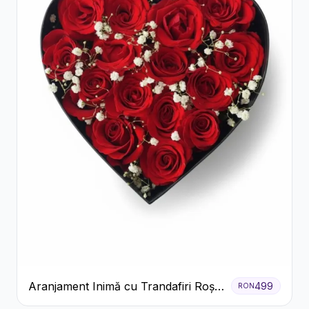
Aranjament Inimă cu Trandafiri Roșii
499
RON
și Floarea Miresei