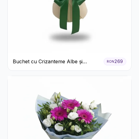
Buchet cu Crizanteme Albe și
269
RON
Galbene