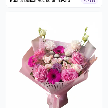
Buchet Delicat Roz de primăvară
339
RON