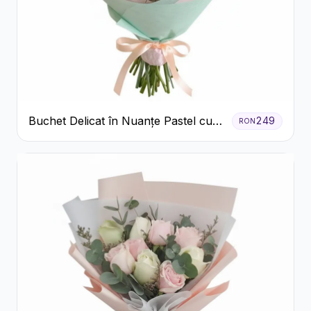
Buchet Delicat în Nuanțe Pastel cu
249
RON
Trandafiri și Crizanteme Roz