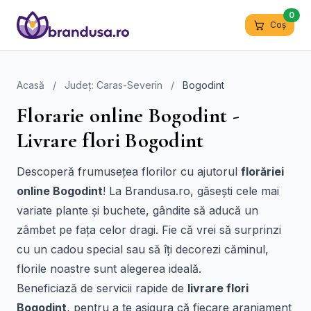
0
Coș
Acasă
/
Județ: Caras-Severin
/
Bogodint
Florarie online Bogodint -
Livrare flori Bogodint
Descoperă frumusețea florilor cu ajutorul
florăriei
online Bogodint
! La Brandusa.ro, găsești cele mai
variate plante și buchete, gândite să aducă un
zâmbet pe fața celor dragi. Fie că vrei să surprinzi
cu un cadou special sau să îți decorezi căminul,
florile noastre sunt alegerea ideală.
Beneficiază de servicii rapide de
livrare flori
Bogodint
, pentru a te asigura că fiecare aranjament