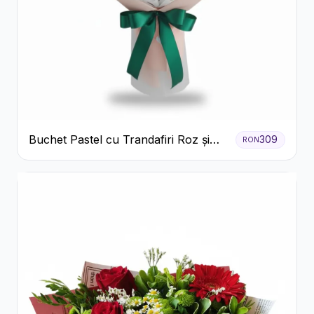
Buchet Pastel cu Trandafiri Roz și
309
RON
Albi