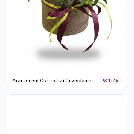
Aranjament Colorat cu Crizanteme în
249
RON
Cutie Rustică