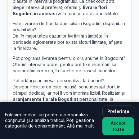
plasate în intervalul programului. La checkout poți
alege intervalul preferat; oferim și
livrare flori
Bogodint in aceeasi zi
în funcție de disponibilitate.
Este livrarea de flori la domiciliu în Bogodint disponibilă
și sâmbăta?
Da, în majoritatea cazurilor livrăm și sâmbăta. În
perioade aglomerate pot exista sloturi limitate, afișate
la finalizare.
Pot programa livrarea pentru o oră anume în Bogodint?
Oferim intervale orare; pentru ore fixe încercăm să
acomodăm cererea, în funcție de traseul curierilor.
Pot adăuga un mesaj personalizat la buchet?
Desigur. Felicitarea este inclusă; scrie mesajul dorit în
câmpul dedicat, iar noi îl vom imprima lizibil. Realizăm și
aranjamente florale Bogodint
personalizate, la
cerere.
Preferințe
Folosim cookie-uri pentru a personaliza
conținutul și a analiza traficul. Poți gestiona
Accept
categoriile de consimțământ.
Află mai mult
.
toate