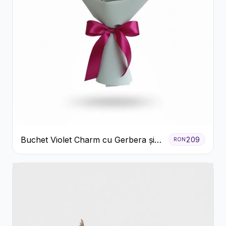
Buchet Violet Charm cu Gerbera și
209
RON
Lisianthus Alb