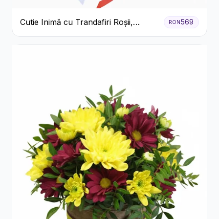
Cutie Inimă cu Trandafiri Roșii,
569
RON
Crizanteme Albe și Bomboane
Raffaello