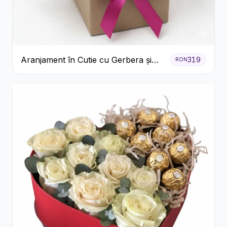
Aranjament în Cutie cu Gerbera și
319
RON
Trandafiri Roz