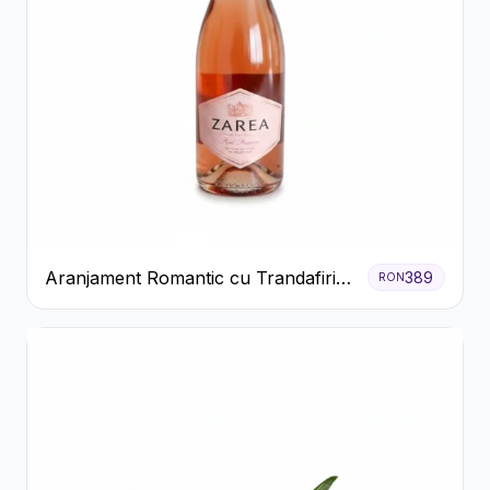
Aranjament Romantic cu Trandafiri
389
RON
Roșii și Șampanie rose