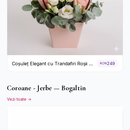
Coșuleț Elegant cu Trandafiri Roșii și
249
RON
Lisianthus Alb
Coroane - Jerbe — Bogaltin
Vezi toate →