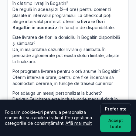
În cât timp livrați în Bogaltin?
De regulă în aceeași zi (2–4 ore) pentru comenzi
plasate în intervalul programului. La checkout poți
alege intervalul preferat; oferim și
livrare flori
Bogaltin in aceeasi zi
în funcție de disponibilitate.
Este livrarea de flori la domiciliu în Bogaltin disponibilă
și sâmbăta?
Da, în majoritatea cazurilor livrăm și sâmbăta. În
perioade aglomerate pot exista sloturi limitate, afișate
la finalizare.
Pot programa livrarea pentru o oră anume în Bogaltin?
Oferim intervale orare; pentru ore fixe încercăm să
acomodăm cererea, în funcție de traseul curierilor.
Pot adăuga un mesaj personalizat la buchet?
Desigur. Felicitarea este inclusă; scrie mesajul dorit în
câmpul dedicat, iar noi îl vom imprima lizibil. Realizăm și
Preferințe
aranjamente florale Bogaltin
personalizate, la
Folosim cookie-uri pentru a personaliza
cerere.
conținutul și a analiza traficul. Poți gestiona
Accept
categoriile de consimțământ.
Află mai mult
.
toate