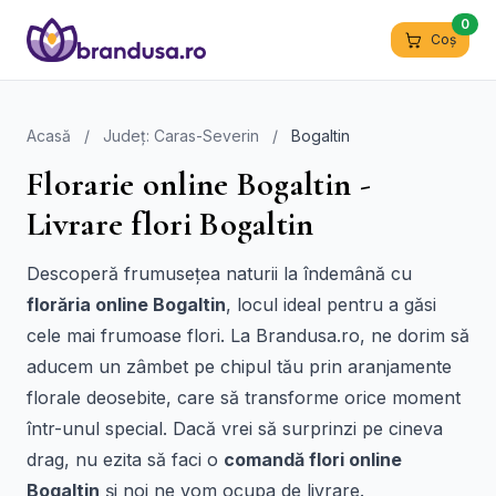
0
Coș
Acasă
/
Județ: Caras-Severin
/
Bogaltin
Florarie online Bogaltin -
Livrare flori Bogaltin
Descoperă frumusețea naturii la îndemână cu
florăria online Bogaltin
, locul ideal pentru a găsi
cele mai frumoase flori. La Brandusa.ro, ne dorim să
aducem un zâmbet pe chipul tău prin aranjamente
florale deosebite, care să transforme orice moment
într-unul special. Dacă vrei să surprinzi pe cineva
drag, nu ezita să faci o
comandă flori online
Bogaltin
și noi ne vom ocupa de livrare.