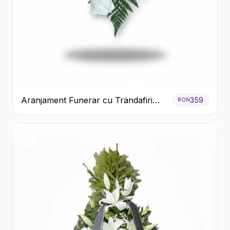
Aranjament Funerar cu Trandafiri
359
RON
Albi Crizanteme Galbene și Crini