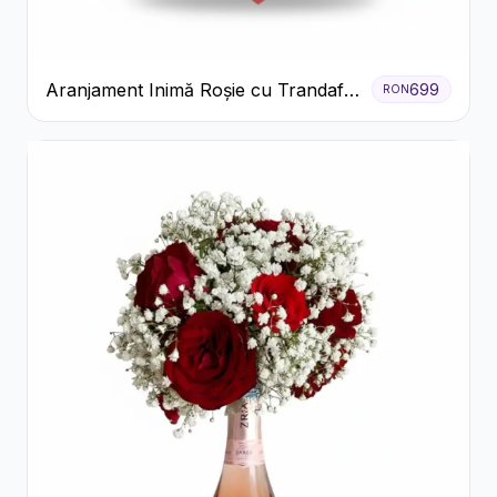
Aranjament Inimă Roșie cu Trandafiri
699
RON
și Ferrero Rocher Premium