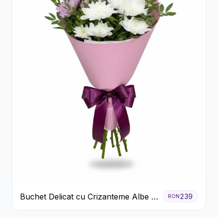
Buchet Delicat cu Crizanteme Albe și
239
RON
Mov