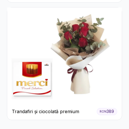
Ferrero Rocher și Flori Pastelate
Trandafiri și ciocolată premium
389
RON