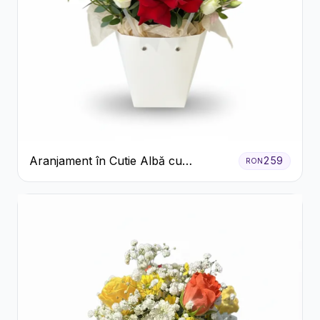
Aranjament în Cutie Albă cu
259
RON
Trandafiri Roșii și Lisianthus