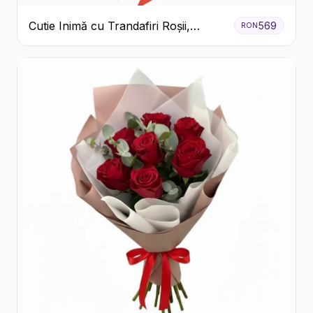
Cutie Inimă cu Trandafiri Roșii,
569
RON
Crizanteme Albe și Bomboane
Raffaello