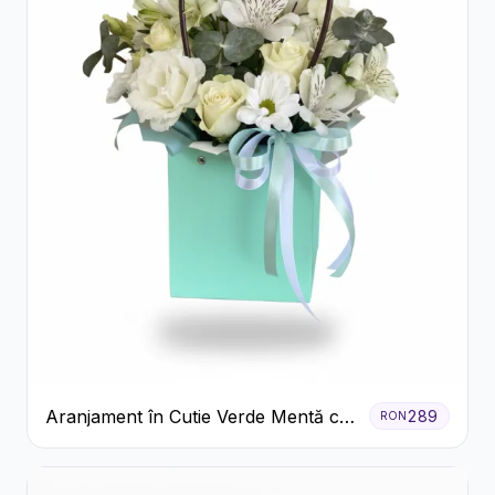
Aranjament în Cutie Verde Mentă cu
289
RON
Trandafiri și Alstroemeria