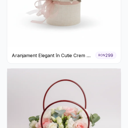
Aranjament Elegant în Cutie Crem cu
299
RON
Crizanteme și Trandafiri