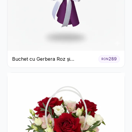
Buchet cu Gerbera Roz și
289
RON
Crizanteme Verzi