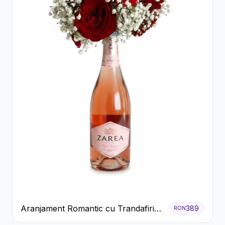
Aranjament Romantic cu Trandafiri
389
RON
Roșii și Șampanie rose