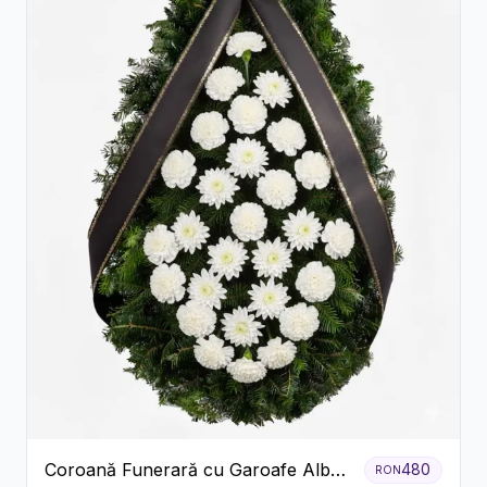
Coroană Funerară cu Garoafe Albe
480
RON