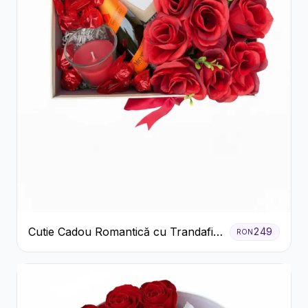
Cutie Cadou Romantică cu Trandafiri
249
RON
Șampanie și Lumânare