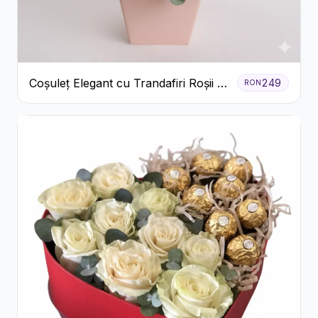
Coșuleț Elegant cu Trandafiri Roșii și
249
RON
Lisianthus Alb