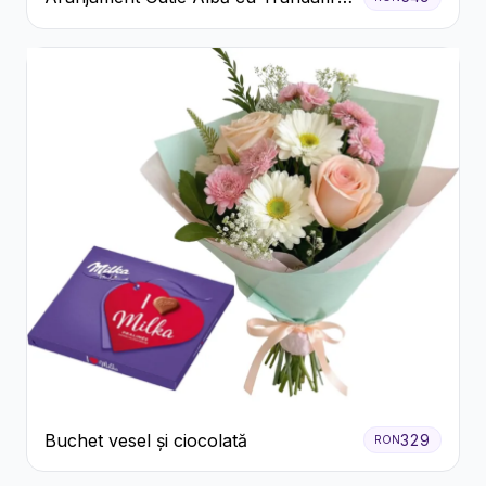
Roșii și Raffaello
Buchet vesel și ciocolată
329
RON