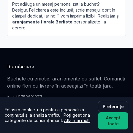
Pot adăuga un mesaj personalizat la buchet?
Desigur. Felicitarea este inclusă; scrie mesajul dorit în
câmpul dedicat, iar noi îl vom imprima lizibil. Realizăm și
aranjamente florale Berliste
personalizate, la
cerere.
Brandusa.ro
Buchete cu emoție, aranjamente cu suflet. Comandă
online flori cu livrare în aceeași zi în toată țara.
📞
+40753621077
✉️ contact@brandusa.ro
Preferințe
Folosim cookie-uri pentru a personaliza
conținutul și a analiza traficul. Poți gestiona
Accept
categoriile de consimțământ.
Află mai mult
.
Servicii
toate