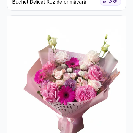
Buchet Delicat Roz de primăvară
339
RON