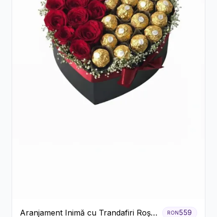
Aranjament Inimă cu Trandafiri Roșii
559
RON