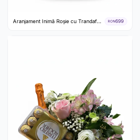
Aranjament Inimă Roșie cu Trandafiri
699
RON
și Ferrero Rocher Premium