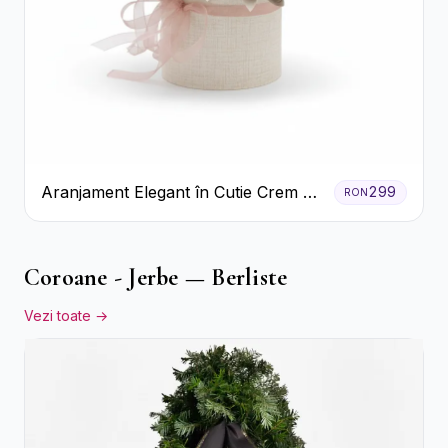
Aranjament Elegant în Cutie Crem cu
299
RON
Crizanteme și Trandafiri
Coroane - Jerbe — Berliste
Vezi toate →