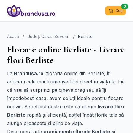
0
Coș
Acasă
/
Județ: Caras-Severin
/
Berliste
Florarie online Berliste - Livrare
flori Berliste
La
Brandusa.ro
, florăria online din Berliste, îți
aducem cele mai frumoase flori direct în viața ta. Fie
că vrei să surprinzi pe cineva drag sau să îți
împodobești casa, avem soluții ideale pentru fiecare
ocazie. Beneficiul nostru este că oferim
livrare flori
Berliste
rapidă și eficientă, astfel încât florile tale să
ajungă proaspete și pline de viață.
Descoperă arta
aranjamente florale Berliste
și