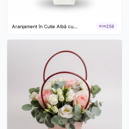
Aranjament în Cutie Albă cu
259
RON
Trandafiri Roșii și Lisianthus