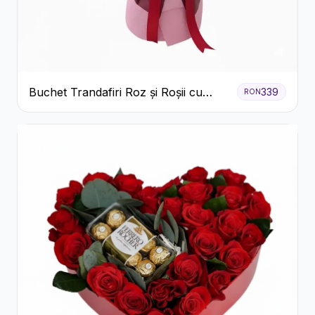
Buchet Trandafiri Roz și Roșii cu
339
RON
Eucalipt și Gypsophila