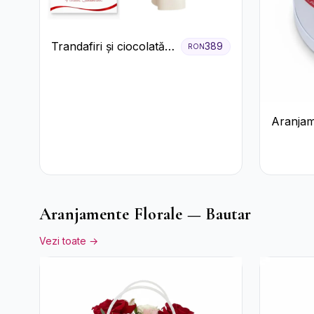
Trandafiri și ciocolată
389
RON
premium
Aranjam
cu Trand
Raffaell
Aranjamente Florale — Bautar
Vezi toate →