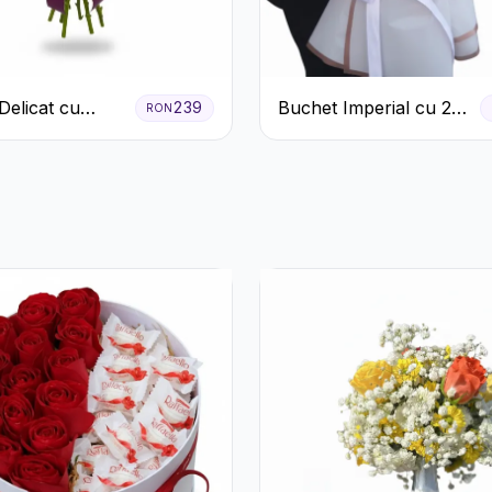
Delicat cu
Buchet Imperial cu 25
239
RON
eme Albe și
Trandafiri