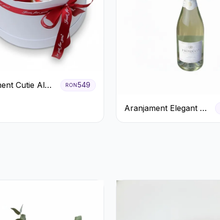
ent Cutie Albă
549
RON
afiri Roșii și
Aranjament Elegant cu
o
Prosecco și Flori
Galbene.