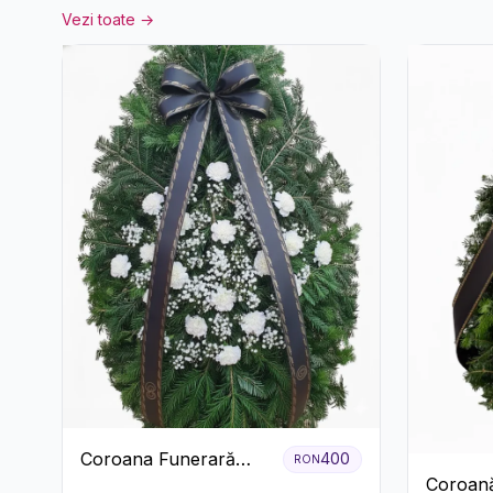
Vezi toate →
Coroana Funerară
400
RON
Coroană
Albă cu Garoafe