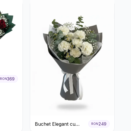
369
RON
Buchet Elegant cu
249
RON
Garoafe Albe și