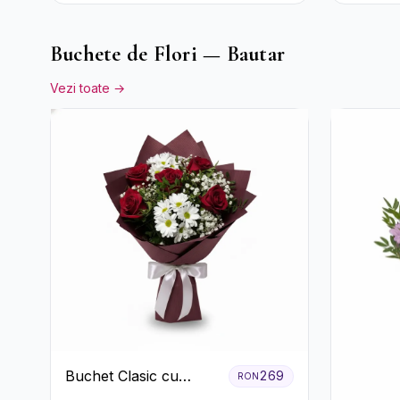
Crizanteme
Buchete de Flori — Bautar
Vezi toate →
Buchet Clasic cu
269
RON
Trandafiri Roșii și