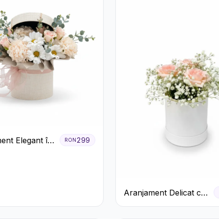
ent Elegant în
299
RON
rem cu
eme și
ri
Aranjament Delicat cu
3 Trandafiri Roz în
Cutie Albă