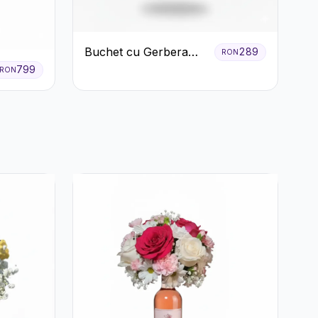
Buchet cu Gerbera
289
RON
Roz și Crizanteme
799
RON
Verzi