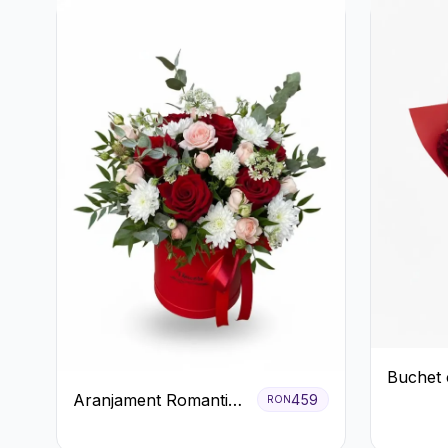
Buchet 
Aranjament Romantic
459
Roșii și 
RON
în Cutie Roșie cu
Gypsoph
Trandafiri și