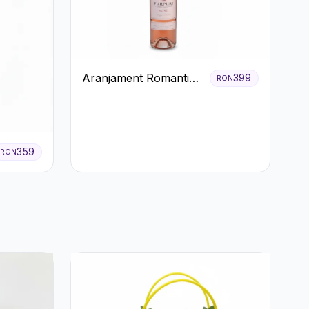
Aranjament Romantic
399
RON
cu Vin roze si Flori
pastel
359
RON