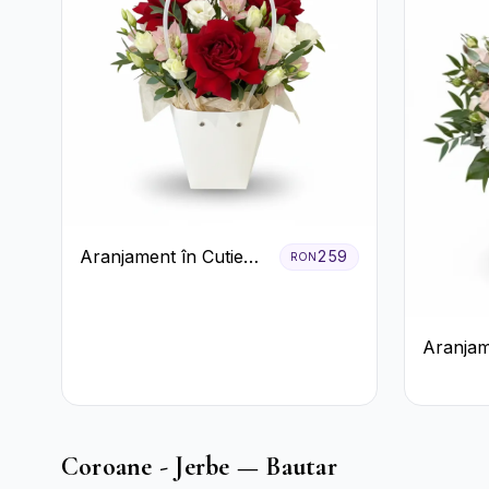
Aranjament în Cutie
259
RON
Albă cu Trandafiri
Roșii și Lisianthus
Aranjam
în Cutie
Trandafi
Crizant
Coroane - Jerbe — Bautar