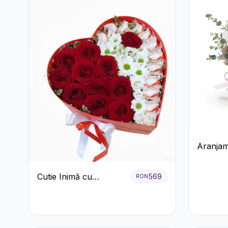
Aranjam
Cutie C
Crizant
Cutie Inimă cu
569
RON
Trandafi
Trandafiri Roșii,
Crizanteme Albe și
Bomboane Raffaello