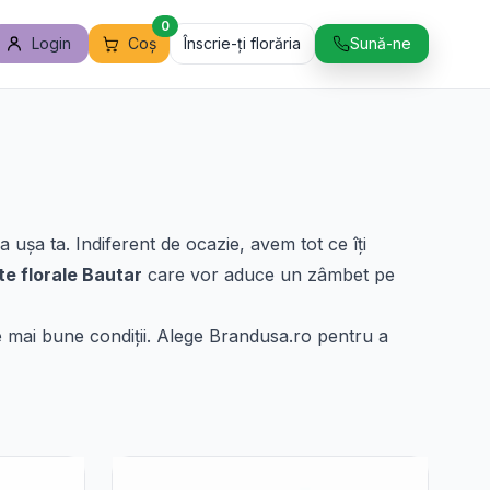
0
Login
Coș
Înscrie-ți florăria
Sună-ne
a ușa ta. Indiferent de ocazie, avem tot ce îți
e florale Bautar
care vor aduce un zâmbet pe
 cele mai bune condiții. Alege Brandusa.ro pentru a