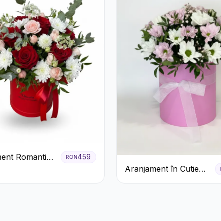
ent Romantic
459
RON
 Roșie cu
Aranjament în Cutie
ri și
Roz cu Crizanteme
eme
Albe și Lila