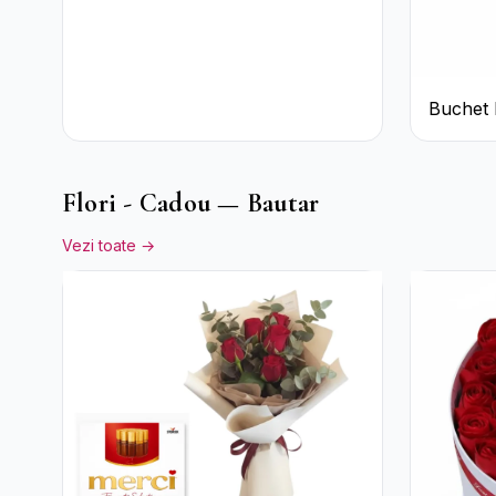
Crizanteme Albe
Buchet 
Crizant
Mov
Flori - Cadou — Bautar
Vezi toate →