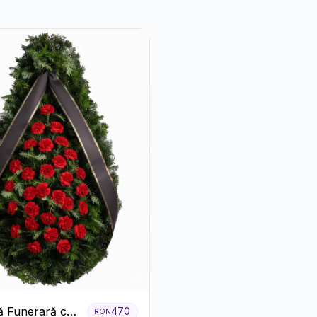
 Funerară cu
470
RON