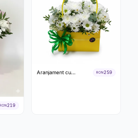
Aranjament cu
259
RON
Crizanteme Albe în
Cutie Galbenă
219
RON