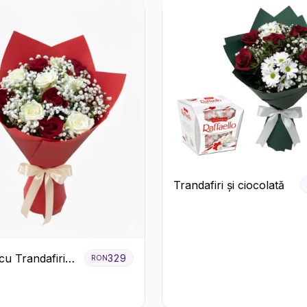
Trandafiri și ciocolată
cu Trandafiri
329
RON
Albi și
ila