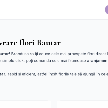
vrare flori Bautar
autar
! Brandusa.ro îți aduce cele mai proaspete flori direct l
un simplu click, poți comanda cele mai frumoase
aranjament
tar
, rapid și eficient, astfel încât florile tale să ajungă în