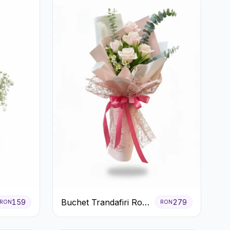
Buchet Trandafiri Roz
159
279
RON
RON
Pal și Eucalipt