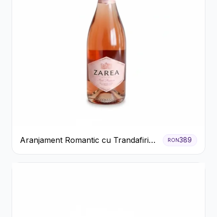
Aranjament Romantic cu Trandafiri
389
RON
Roșii și Șampanie rose