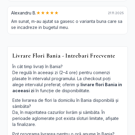
Alexandru B.
★★★★★
21.11.2025
Am sunat, m-au ajutat sa gasesc o varianta buna care sa
se incadreze in bugetul meu.
Livrare Flori Bania - Intrebari Frecvente
În cât timp livrați în Bania?
De regulă în aceeași zi (2–4 ore) pentru comenzi
plasate în intervalul programului. La checkout poți
alege intervalul preferat; oferim și
livrare flori Bania in
aceeasi zi
în funcție de disponibilitate.
Este livrarea de flori la domiciliu în Bania disponibilă și
sâmbăta?
Da, în majoritatea cazurilor livrăm și sâmbăta. În
perioade aglomerate pot exista sloturi limitate, afișate
la finalizare.
Pot programa livrarea pentru o oră anume în Bania?