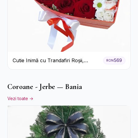
Cutie Inimă cu Trandafiri Roșii,
569
RON
Crizanteme Albe și Bomboane
Raffaello
Coroane - Jerbe — Bania
Vezi toate →