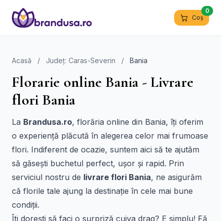
0
Coș
Acasă
/
Județ: Caras-Severin
/
Bania
Florarie online Bania - Livrare
flori Bania
La
Brandusa.ro
, florăria online din Bania, îți oferim
o experiență plăcută în alegerea celor mai frumoase
flori. Indiferent de ocazie, suntem aici să te ajutăm
să găsești buchetul perfect, ușor și rapid. Prin
serviciul nostru de
livrare flori Bania
, ne asigurăm
că florile tale ajung la destinație în cele mai bune
condiții.
Îți dorești să faci o surpriză cuiva drag? E simplu! Fă