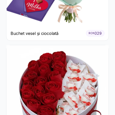
Buchet vesel și ciocolată
329
RON