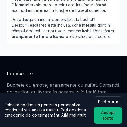
Oferim intervale orare; pentru ore fixe încercăm să
acomodăm cererea, în funcție de traseul curierilor.
Pot adăuga un mesaj personalizat la buchet?
Desigur. Felicitarea este inclusă; scrie mesajul dorit în
câmpul dedicat, iar noi îl vom imprima lizibil. Realizăm și
aranjamente florale Bania
personalizate, la cerere.
Brandusa.ro
Buchete cu emoție, aranjamente cu suflet. Comandă
online flori cu livrare în aceeași zi în toată țara.
Preferințe
📞
+40753621077
Folosim cookie-uri pentru a personaliza
conținutul și a analiza traficul. Poți gestiona
✉️ contact@brandusa.ro
Accept
categoriile de consimțământ.
Află mai mult
.
toate
Servicii