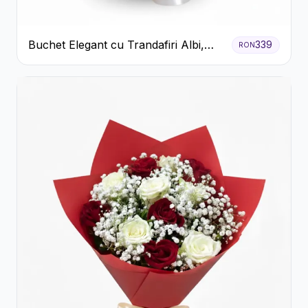
Buchet Elegant cu Trandafiri Albi,
339
RON
Hortensie și Crizanteme Crem