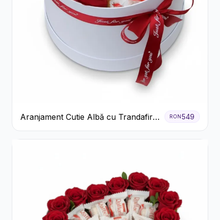
Aranjament Cutie Albă cu Trandafiri
549
RON
Roșii și Raffaello