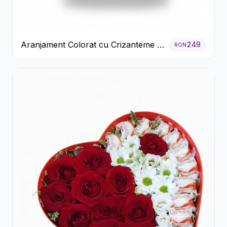
Aranjament Colorat cu Crizanteme în
249
RON
Cutie Rustică