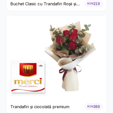
Buchet Clasic cu Trandafiri Roșii și
319
RON
Gypsophila
Trandafiri și ciocolată premium
389
RON