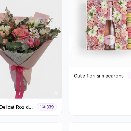
Cutie flori și macarons
Delicat Roz de
339
RON
ră