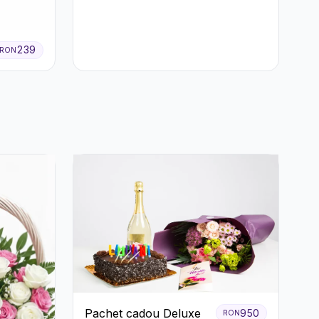
239
RON
Pachet cadou Deluxe
950
RON