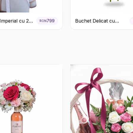
Imperial cu 25
Buchet Delicat cu
799
RON
ri
Crizanteme Albe și
Mov