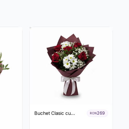
Buchet Clasic cu
269
RON
Trandafiri Roșii și
Crizanteme Albe