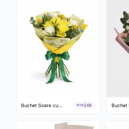
Buchet Soare cu
Buchet 
249
RON
Crizanteme Galbene și
primăva
Trandafiri Albi