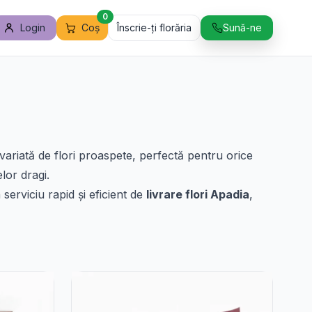
0
Login
Coș
Înscrie-ți florăria
Sună-ne
e variată de flori proaspete, perfectă pentru orice
lor dragi.
serviciu rapid și eficient de
livrare flori Apadia
,