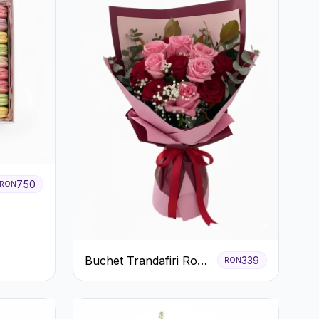
750
RON
Buchet Trandafiri Roz
339
RON
și Roșii cu Eucalipt și
Gypsophila