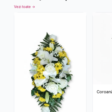
Vezi toate →
Coroană
Trandafir