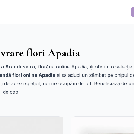
ivrare flori Apadia
 La
Brandusa.ro
, florăria online Apadia, îți oferim o selecți
ndă flori online Apadia
și să aduci un zâmbet pe chipul ce
îți decorezi spațiul, noi ne ocupăm de tot. Beneficiază de un 
i de cap.
i