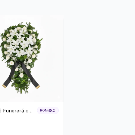
 Funerară cu
680
RON
i și Crini