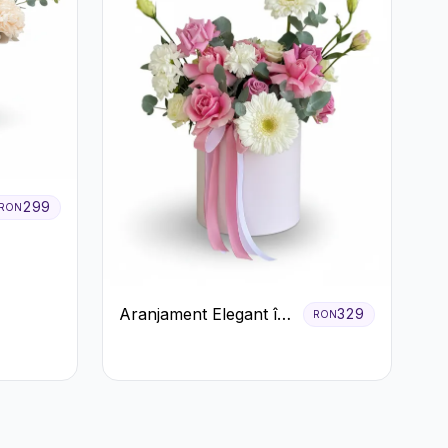
299
RON
Aranjament Elegant în
329
RON
Cutie Roz cu Trandafiri
și Gerbera