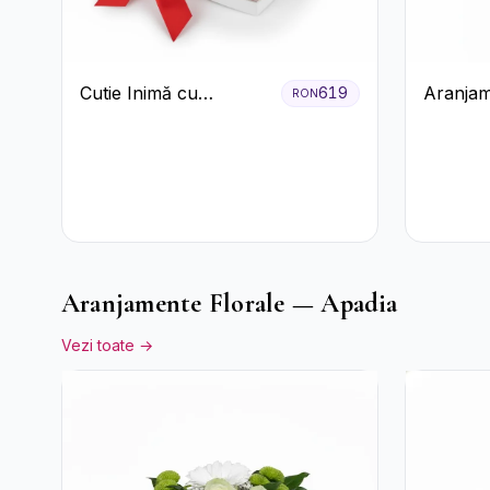
Cutie Inimă cu
Aranjam
619
RON
Trandafiri Roșii și
cu Vin r
Bomboane Raffaello
pastel
Aranjamente Florale — Apadia
Vezi toate →