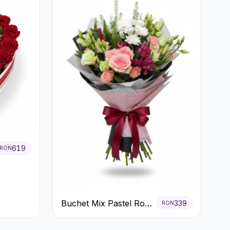
619
RON
Buchet Mix Pastel Roz
339
RON
și Alb