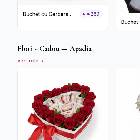
Buchet cu Gerbera
289
RON
Roz și Crizanteme
Buchet 
Verzi
Trandafi
Flori - Cadou — Apadia
Vezi toate →