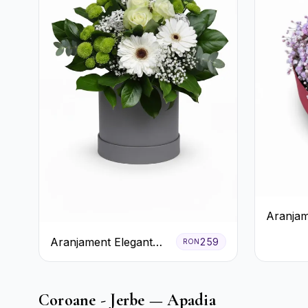
Aranjam
Orhidee
Aranjament Elegant
259
RON
Miresei
Alb-Verde în Cutie Gri
Coroane - Jerbe — Apadia