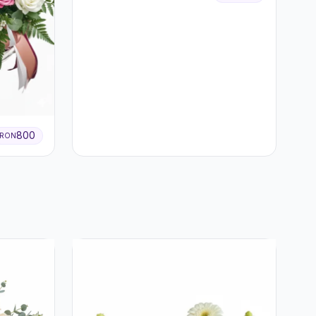
800
RON