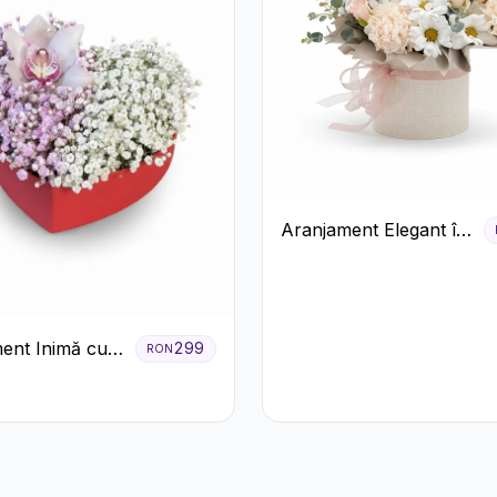
Aranjament Elegant în
Cutie Crem cu
Crizanteme și
Trandafiri
ent Inimă cu
299
RON
 și Floarea