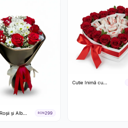
Cutie Inimă cu
Trandafiri Roșii și
Bomboane Raffaello
oșii și Alb
299
RON