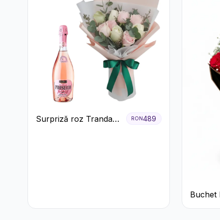
Surpriză roz Trandafiri
489
RON
și prosecco
Buchet R
Clasic