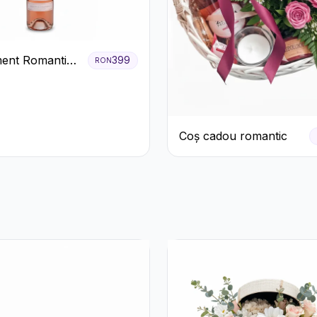
ent Romantic
399
RON
oze si Flori
Coș cadou romantic