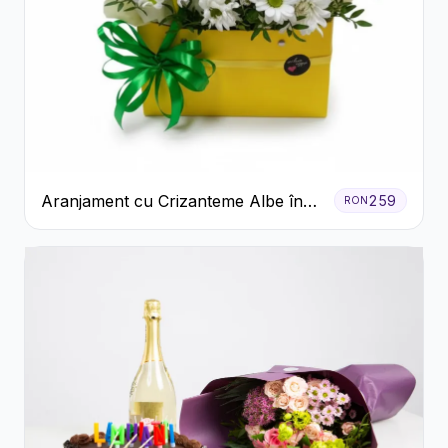
Aranjament cu Crizanteme Albe în
259
RON
Cutie Galbenă