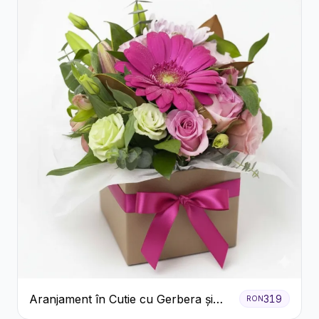
Aranjament în Cutie cu Gerbera și
319
RON
Trandafiri Roz