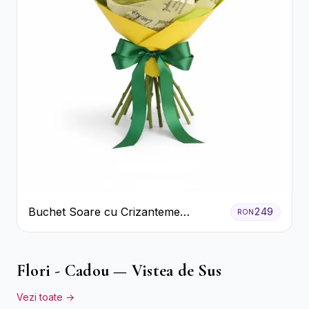
Buchet Soare cu Crizanteme
249
RON
Galbene și Trandafiri Albi
Flori - Cadou — Vistea de Sus
Vezi toate →