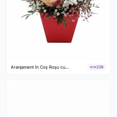
Aranjament în Coș Roșu cu
239
RON
Trandafiri și Crizanteme Albe