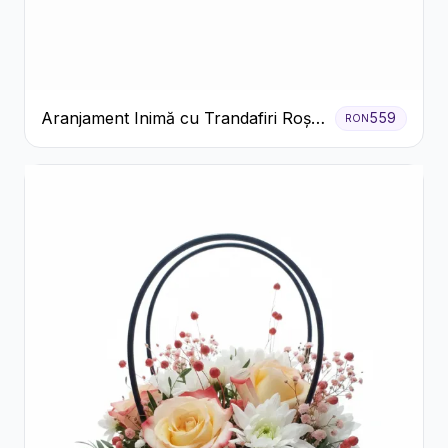
Aranjament Inimă cu Trandafiri Roșii
559
RON
și Ciocolată Ferrero Rocher