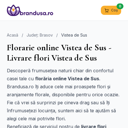
0
Coș
Acasă
/
Județ: Brasov
/
Vistea de Sus
Florarie online Vistea de Sus -
Livrare flori Vistea de Sus
Descoperă frumusețea naturii chiar din confortul
casei tale cu
florăria online Vistea de Sus
.
Brandusa.ro îți aduce cele mai proaspete flori și
aranjamente florale, disponibile pentru orice ocazie.
Fie că vrei să surprinzi pe cineva drag sau să îți
înfrumusețezi locuința, suntem aici să te ajutăm să
alegi cele mai potrivite flori.
Beneficiază de serviciul nostru de
livrare flori