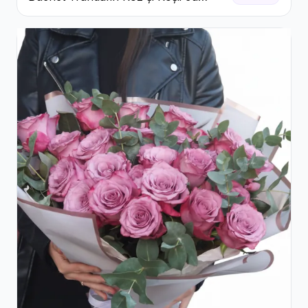
Eucalipt și Gypsophila