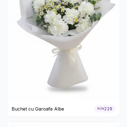
Buchet cu Garoafe Albe
229
RON