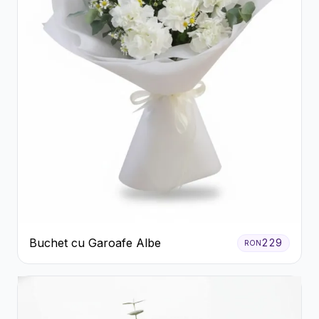
Buchet cu Garoafe Albe
229
RON