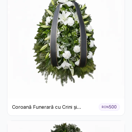
Coroană Funerară cu Crini și
500
RON
Garoafe Albe