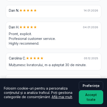
Dan N.
★★★★★
14.01.2026
Dan H.
★★★★★
04.01.2026
Promt, explicit.
Profesional customer service.
Highly recommend.
Carolina C.
★★★★★
05.12.2025
Mulțumesc livratorului, m-a așteptat 30 de minute.
Barac C.
★★★★★
05.12.2025
Preferințe
Buchetul a fost superb, livrarea de asemenea
Folosim cookie-uri pentru a personaliza
la timp. Va recomand din toată inima❤️❤️❤️❤️❤️
conținutul și a analiza traficul. Poți gestiona
Accept
categoriile de consimțământ.
Află mai mult
.
toate