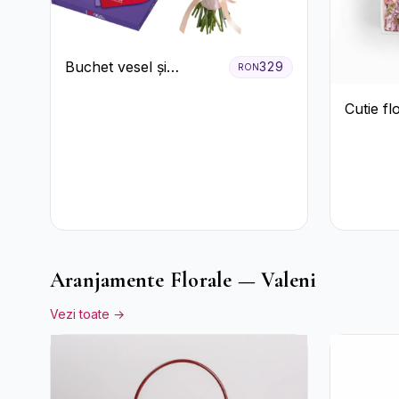
Buchet vesel și
329
RON
ciocolată
Cutie fl
Aranjamente Florale — Valeni
Vezi toate →