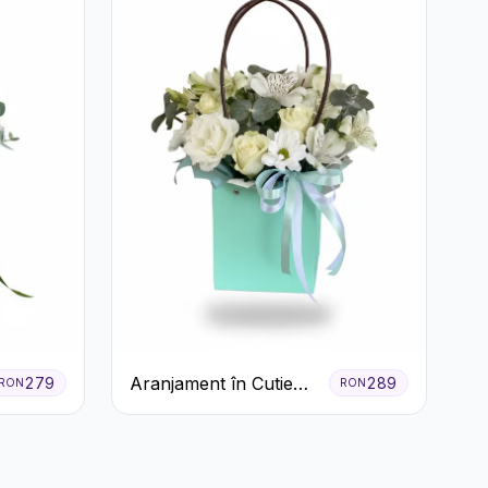
Aranjament în Cutie
279
289
RON
RON
Verde Mentă cu
Trandafiri și
Alstroemeria