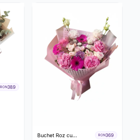
389
RON
Buchet Roz cu
369
RON