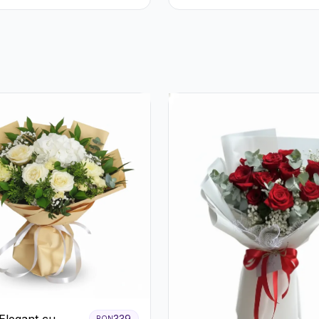
eme Albe
Elegant cu
339
RON