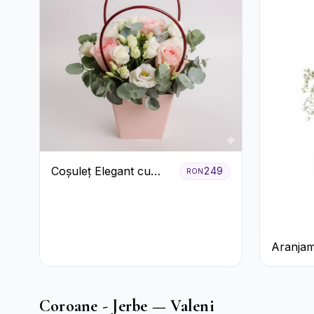
Coșuleț Elegant cu
249
RON
Trandafiri Roșii și
Lisianthus Alb
Aranjam
3 Tranda
Cutie A
Coroane - Jerbe — Valeni