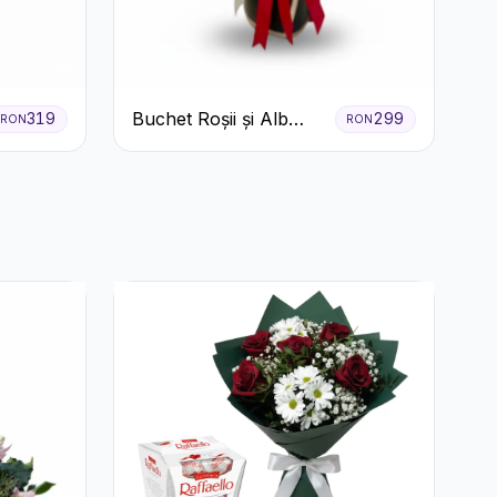
Buchet Roșii și Alb
319
299
RON
RON
Clasic