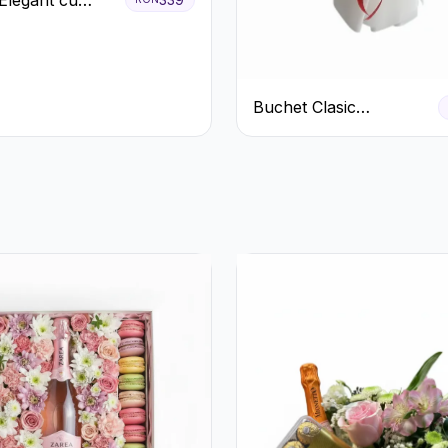
ri Albi,
e și
teme Crem
Buchet Clasic
Trandafiri Roșii și
Eucalipt