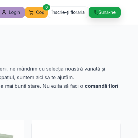
0
Login
Coș
Înscrie-ți florăria
Sună-ne
leni, ne mândrim cu selecția noastră variată și
pațiul, suntem aici să te ajutăm.
 cea mai bună stare. Nu ezita să faci o
comandă flori