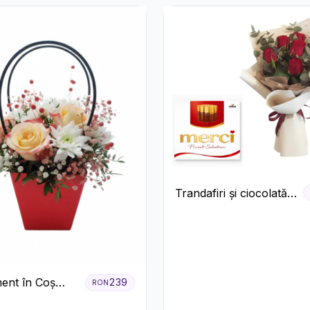
Trandafiri și ciocolată
premium
ent în Coș
239
RON
Trandafiri și