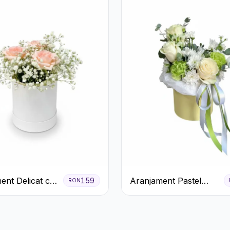
ent Delicat cu
Aranjament Pastel
159
RON
firi Roz în
Verde în Cutie Galben
lbă
Pal