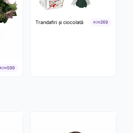
Trandafiri și ciocolată
369
RON
599
RON