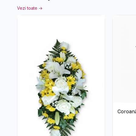
Vezi toate →
Coroană
Trandafir