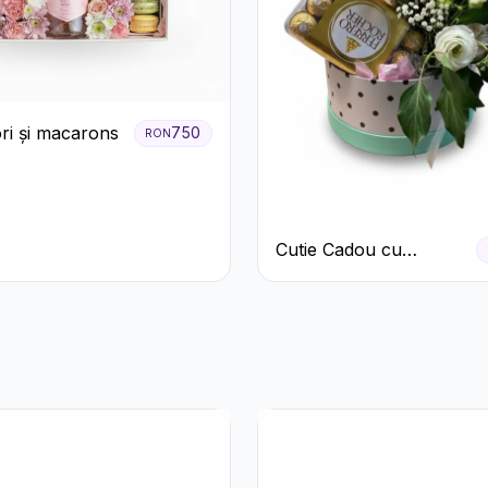
ori și macarons
750
RON
Cutie Cadou cu
Prosecco Mionetto
Ferrero Rocher și Flori
Pastelate