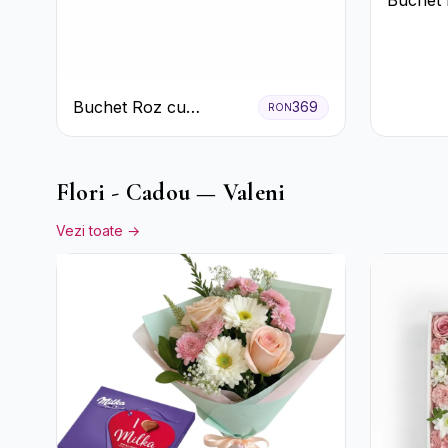
Trandafi
Hortensi
Crizan
Buchet Roz cu
369
RON
Tradafiri și Gerbera
Flori - Cadou — Valeni
Vezi toate →