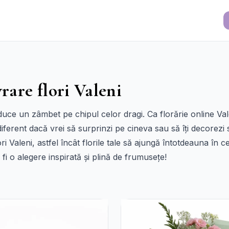
vrare flori Valeni
aduce un zâmbet pe chipul celor dragi. Ca florărie online Va
iferent dacă vrei să surprinzi pe cineva sau să îți decorezi s
ori Valeni, astfel încât florile tale să ajungă întotdeauna în
fi o alegere inspirată și plină de frumusețe!