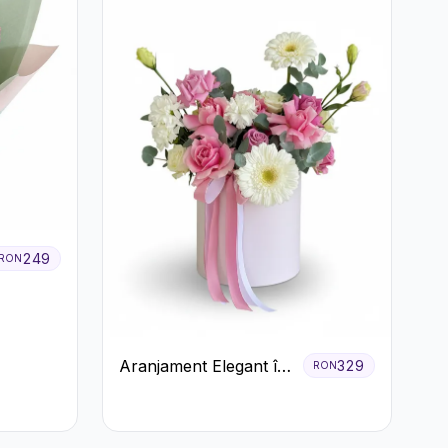
249
RON
Aranjament Elegant în
329
RON
Cutie Roz cu Trandafiri
și Gerbera