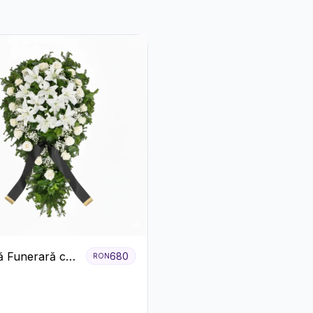
 Funerară cu
680
RON
i și Crini