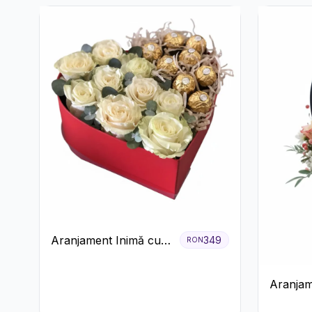
Aranjament Inimă cu
349
RON
Trandafiri și Praline
Ferrero
Aranjam
Roșu cu 