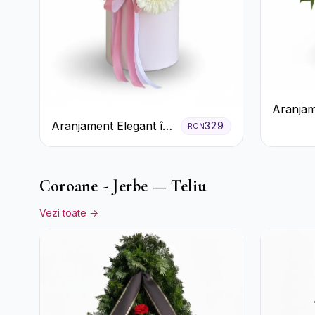
Aranjam
în Cutie
Aranjament Elegant în
329
RON
Trandafi
Cutie Roz cu Trandafiri
Crizant
și Gerbera
Coroane - Jerbe — Teliu
Vezi toate →