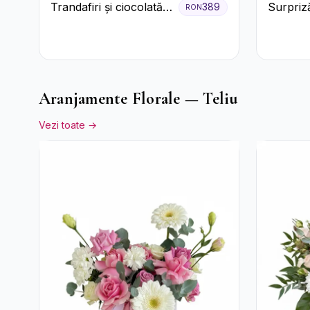
Trandafiri și ciocolată
Surpriză
389
RON
premium
și pros
Aranjamente Florale — Teliu
Vezi toate →