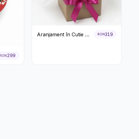
Aranjament în Cutie cu
319
RON
Gerbera și Trandafiri
Roz
299
RON