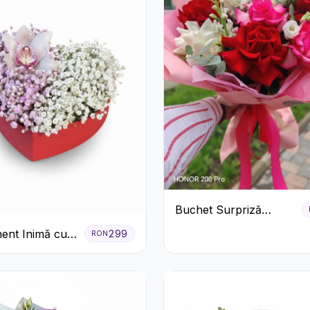
Buchet Surpriză
Colorat cu Flori de
ent Inimă cu
299
RON
Sezon
 și Floarea