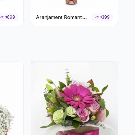
Aranjament Romantic
699
399
RON
RON
cu Vin roze si Flori
pastel