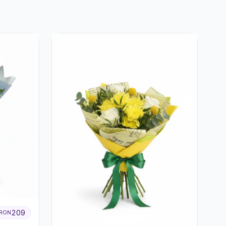
209
RON