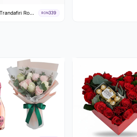
Lisianthus Alb
Trandafiri Roz
339
RON
 cu Eucalipt și
ila