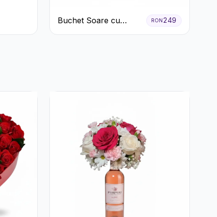
Buchet Soare cu
249
RON
Crizanteme Galbene și
Trandafiri Albi