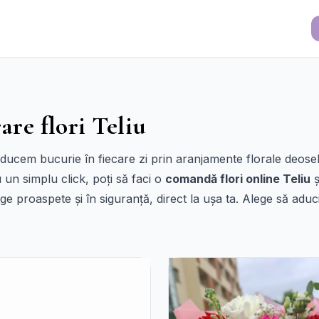
are flori Teliu
 aducem bucurie în fiecare zi prin aranjamente florale deoseb
un simplu click, poți să faci o
comandă flori online Teliu
ș
e proaspete și în siguranță, direct la ușa ta. Alege să aduci 