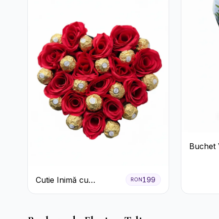
Buchet 
cu Gerb
Lisianth
Cutie Inimă cu
199
RON
Trandafiri Roșii și
Ferrero Rocher