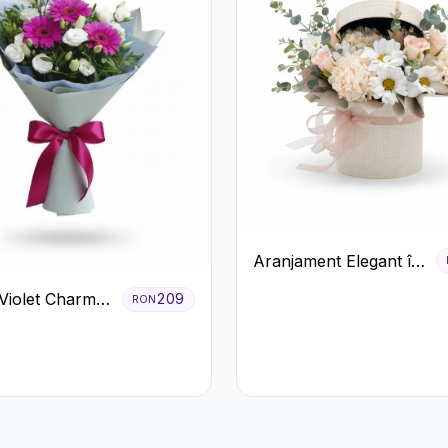
Aranjament Elegant în
Cutie Crem cu
Violet Charm
209
RON
Crizanteme și
era și
Trandafiri
us Alb