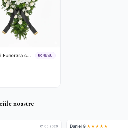
 Funerară cu
680
RON
i și Crini
ciile noastre
Daniel G.
★★★★★
01.03.2026