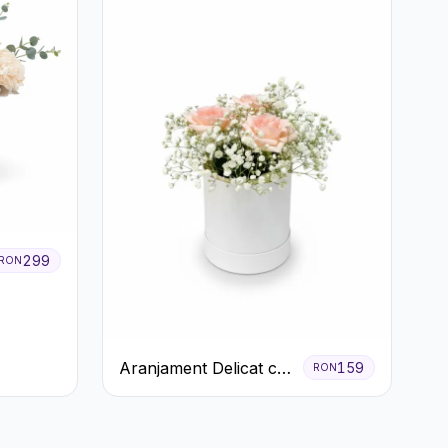
299
RON
Aranjament Delicat cu
159
RON
3 Trandafiri Roz în
Cutie Albă