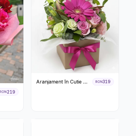
Aranjament în Cutie cu
319
RON
Gerbera și Trandafiri
219
RON
Roz