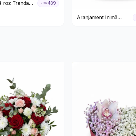
 roz Trandafiri
489
RON
ecco
Aranjament Inimă
Roșie cu Trandafiri și
Ferrero Rocher
Premium