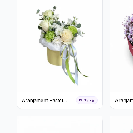
Aranjament Pastel
Aranjam
279
RON
Verde în Cutie Galben
Orhidee
Pal
Miresei