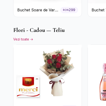
Buchet Soare de Vară
Buchet 
299
RON
cu Trandafiri Galbeni
și Roșii
și Crizanteme Albe
Gypsoph
Flori - Cadou — Teliu
Vezi toate →