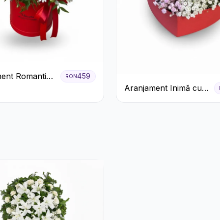
ent Romantic
459
RON
 Roșie cu
Aranjament Inimă cu
ri și
Orhidee și Floarea
eme
Miresei