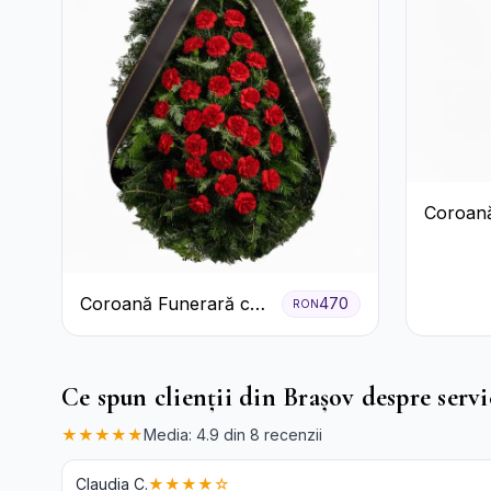
Coroană
Trandafir
Coroană Funerară cu
470
RON
Garoafe
Ce spun clienții din Brașov despre servi
★★★★★
Media: 4.9 din 8 recenzii
Claudia C.
★★★★☆