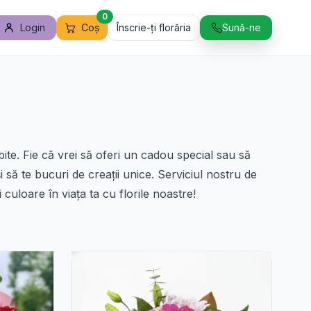
0
Login
Coș
Înscrie-ți florăria
Sună-ne
ite. Fie că vrei să oferi un cadou special sau să
i să te bucuri de creații unice. Serviciul nostru de
culoare în viața ta cu florile noastre!