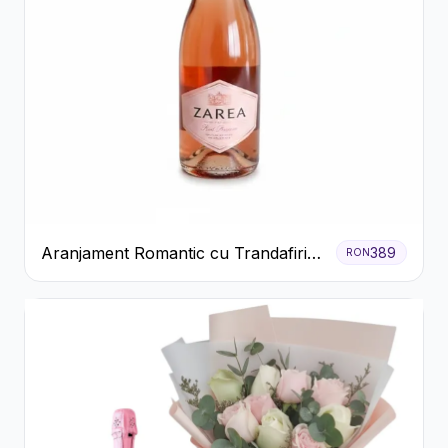
Aranjament Romantic cu Trandafiri
389
RON
Roșii și Șampanie rose