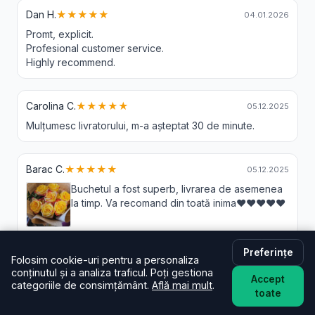
Dan H.
★★★★★
04.01.2026
Promt, explicit.
Profesional customer service.
Highly recommend.
Carolina C.
★★★★★
05.12.2025
Mulțumesc livratorului, m-a așteptat 30 de minute.
Barac C.
★★★★★
05.12.2025
Buchetul a fost superb, livrarea de asemenea
la timp. Va recomand din toată inima❤️❤️❤️❤️❤️
Preferințe
Folosim cookie-uri pentru a personaliza
Veronica S.
★★★★★
27.11.2025
conținutul și a analiza traficul. Poți gestiona
Accept
Livrare de calitate și la timp chiar și atunci când comanda
categoriile de consimțământ.
Află mai mult
.
toate
a a fost plasată cu o zi înainte! Mulțumesc!