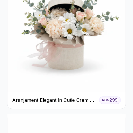
Aranjament Elegant în Cutie Crem cu
299
RON
Crizanteme și Trandafiri