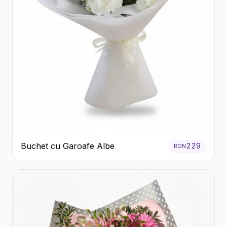
Buchet cu Garoafe Albe
229
RON