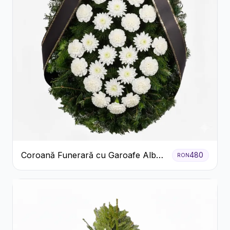
Coroană Funerară cu Garoafe Albe
480
RON
și Crizanteme