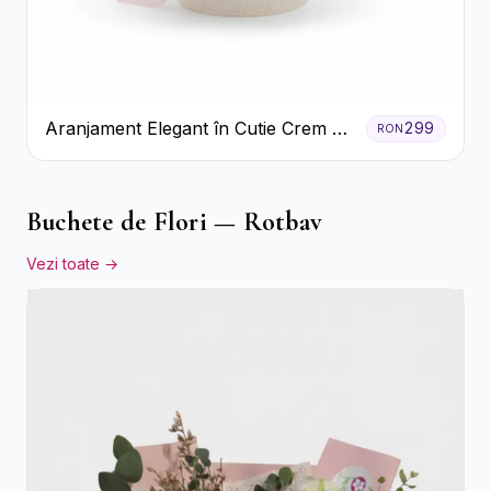
Aranjament Elegant în Cutie Crem cu
299
RON
Crizanteme și Trandafiri
Buchete de Flori — Rotbav
Vezi toate →