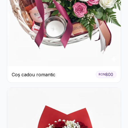
Coș cadou romantic
800
RON