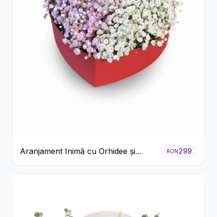
Aranjament Inimă cu Orhidee și
299
RON
Floarea Miresei