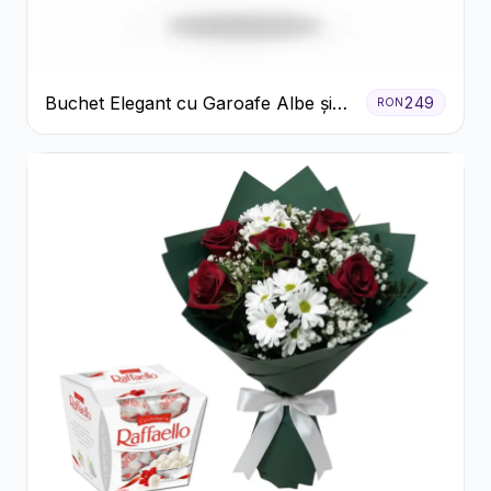
Buchet Elegant cu Garoafe Albe și
249
RON
Eucalipt