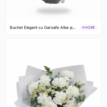
Buchet Elegant cu Garoafe Albe și
249
RON
Eucalipt