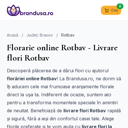
0
Coș
Acasă
/
Județ: Brasov
/
Rotbav
Florarie online Rotbav - Livrare
flori Rotbav
Descoperă plăcerea de a dărui flori cu ajutorul
florăriei online Rotbav
! La Brandusa.ro, ne dorim să
îți aducem cele mai frumoase aranjamente florale
direct la ușa ta. Indiferent de ocazie, suntem aici
pentru a transforma momentele speciale în amintiri
de neuitat. Beneficiază de
livrare flori Rotbav
rapidă
și sigură, fără a ieși din confortul casei tale. Alege
florile preferate și te vom ajuta cu
livrare flori la