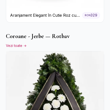
Aranjament Elegant în Cutie Roz cu
329
RON
Trandafiri și Gerbera
Coroane - Jerbe — Rotbav
Vezi toate →