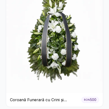
Coroană Funerară cu Crini și
500
RON
Garoafe Albe