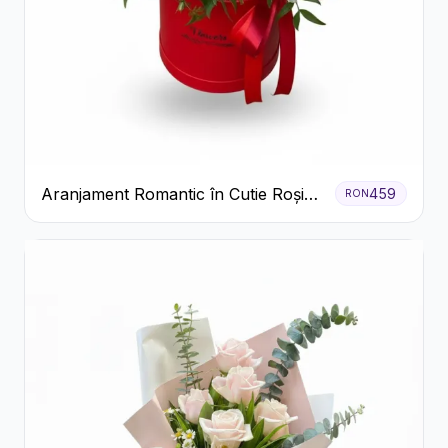
Aranjament Romantic în Cutie Roșie
459
RON
cu Trandafiri și Crizanteme