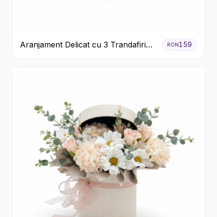
Aranjament Delicat cu 3 Trandafiri
159
RON
Roz în Cutie Albă