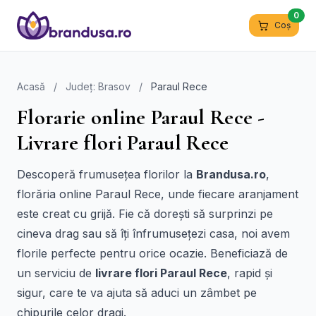
0
Coș
Acasă
/
Județ: Brasov
/
Paraul Rece
Florarie online Paraul Rece -
Livrare flori Paraul Rece
Descoperă frumusețea florilor la
Brandusa.ro
,
florăria online Paraul Rece, unde fiecare aranjament
este creat cu grijă. Fie că dorești să surprinzi pe
cineva drag sau să îți înfrumusețezi casa, noi avem
florile perfecte pentru orice ocazie. Beneficiază de
un serviciu de
livrare flori Paraul Rece
, rapid și
sigur, care te va ajuta să aduci un zâmbet pe
chipurile celor dragi.