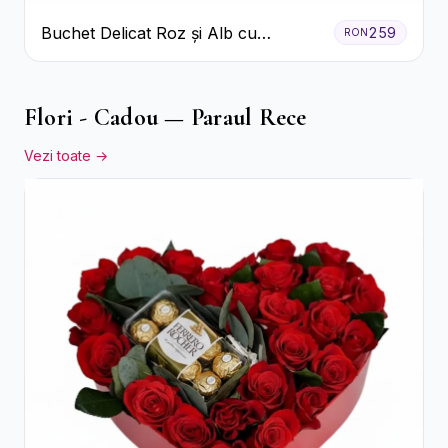
Buchet Delicat Roz și Alb cu
259
RON
Trandafiri și Lisianthus
Flori - Cadou — Paraul Rece
Vezi toate →