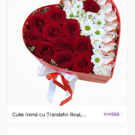
Cutie Inimă cu Trandafiri Roșii,
569
RON
Crizanteme Albe și Bomboane
Raffaello