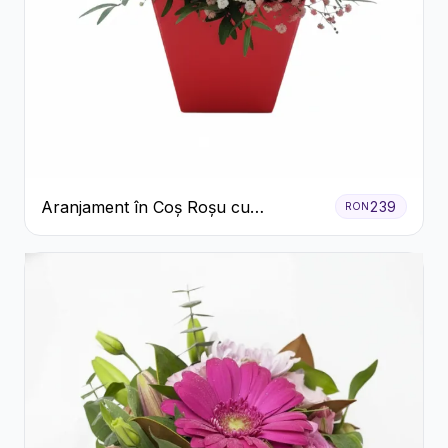
Aranjament în Coș Roșu cu
239
RON
Trandafiri și Crizanteme Albe