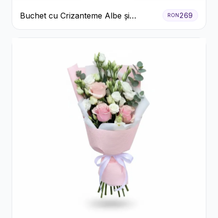
Buchet cu Crizanteme Albe și
269
RON
Galbene