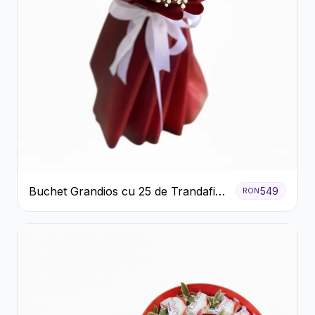
Buchet Grandios cu 25 de Trandafiri
549
RON
Roșii