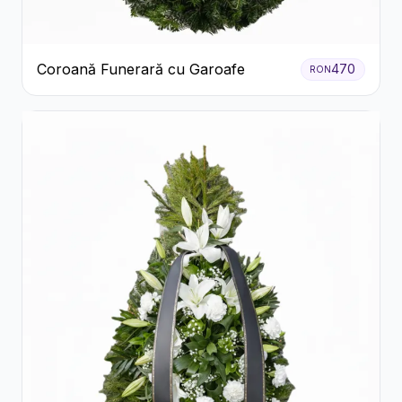
Coroană Funerară cu Garoafe
470
RON