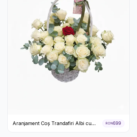
Aranjament Coș Trandafiri Albi cu
699
RON
Accent Roșu