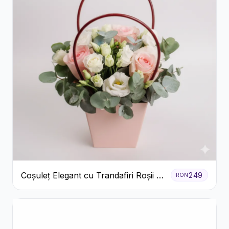
Coșuleț Elegant cu Trandafiri Roșii și
249
RON
Lisianthus Alb