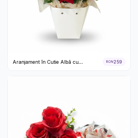
Aranjament în Cutie Albă cu
259
RON
Trandafiri Roșii și Lisianthus