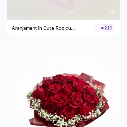
Aranjament în Cutie Roz cu
219
RON
Crizanteme Albe și Lila