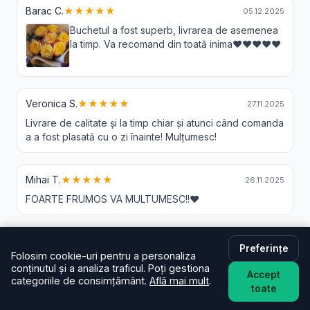
Barac C.
★★★★★
05.12.2025
Buchetul a fost superb, livrarea de asemenea
la timp. Va recomand din toată inima❤️❤️❤️❤️❤️
Veronica S.
★★★★★
27.11.2025
Livrare de calitate și la timp chiar și atunci când comanda
a a fost plasată cu o zi înainte! Mulțumesc!
Mihai T.
★★★★★
26.11.2025
FOARTE FRUMOS VA MULTUMESC!!❤️
Preferințe
Folosim cookie-uri pentru a personaliza
Livrare Flori Paraul Rece - Intrebari
conținutul și a analiza traficul. Poți gestiona
Accept
categoriile de consimțământ.
Află mai mult
.
Frecvente
toate
În cât timp livrați în Paraul Rece?