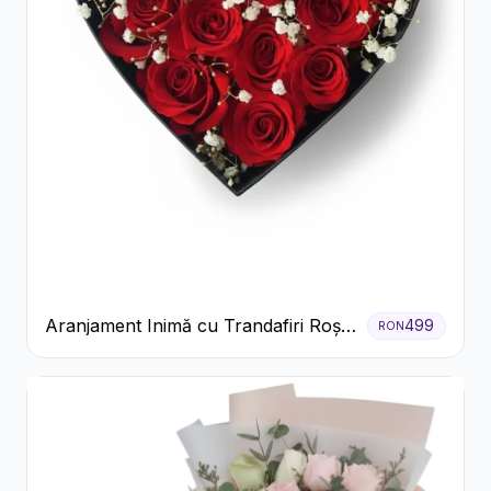
Aranjament Inimă cu Trandafiri Roșii
499
RON
și Floarea Miresei