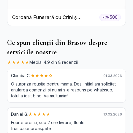
Coroană Funerară cu Crini și
500
RON
Garoafe Albe
Ce spun clienții din Brasov despre
serviciile noastre
★★★★★
Media: 4.9 din 8 recenzii
Claudia C.
★★★★☆
01.03.2026
O surpriza reusita pentru mama. Desi initial am solicitat
anularea comenzii si nu mi s-a raspuns pe whatssup,
totul a iesit bine. Va multumim!
Daniel G.
★★★★★
13.02.2026
Foarte promti, sub 2 ore livrare, florile
frumoase,proaspete