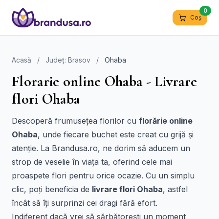
0
Coș
Acasă
/
Județ: Brasov
/
Ohaba
Florarie online Ohaba - Livrare
flori Ohaba
Descoperă frumusețea florilor cu
florărie online
Ohaba
, unde fiecare buchet este creat cu grijă și
atenție. La Brandusa.ro, ne dorim să aducem un
strop de veselie în viața ta, oferind cele mai
proaspete flori pentru orice ocazie. Cu un simplu
clic, poți beneficia de
livrare flori Ohaba
, astfel
încât să îți surprinzi cei dragi fără efort.
Indiferent dacă vrei să sărbătorești un moment