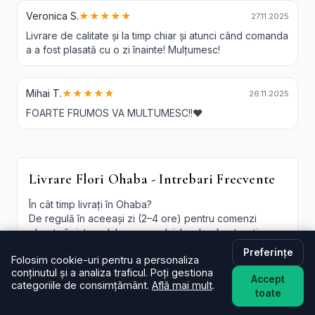
Veronica S.
★★★★★
27.11.2025
Livrare de calitate și la timp chiar și atunci când comanda
a a fost plasată cu o zi înainte! Mulțumesc!
Mihai T.
★★★★★
26.11.2025
FOARTE FRUMOS VA MULTUMESC!!❤️
Livrare Flori Ohaba - Intrebari Frecvente
În cât timp livrați în Ohaba?
De regulă în aceeași zi (2–4 ore) pentru comenzi
plasate în intervalul programului. La checkout poți
alege intervalul preferat; oferim și
livrare flori Ohaba
Preferințe
Folosim cookie-uri pentru a personaliza
in aceeasi zi
în funcție de disponibilitate.
conținutul și a analiza traficul. Poți gestiona
Accept
Este livrarea de flori la domiciliu în Ohaba disponibilă și
categoriile de consimțământ.
Află mai mult
.
toate
sâmbăta?
Da, în majoritatea cazurilor livrăm și sâmbăta. În