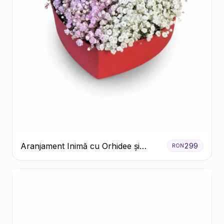
Aranjament Inimă cu Orhidee și
299
RON
Floarea Miresei