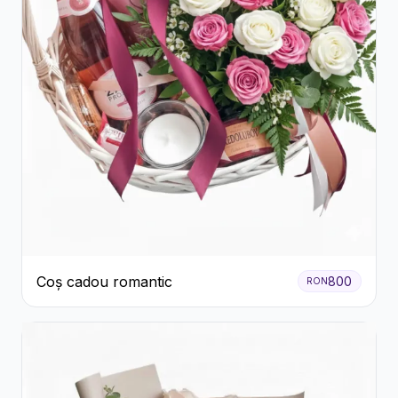
Coș cadou romantic
800
RON