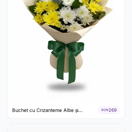
Buchet cu Crizanteme Albe și
269
RON
Galbene