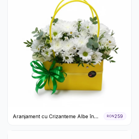
Aranjament cu Crizanteme Albe în
259
RON
Cutie Galbenă