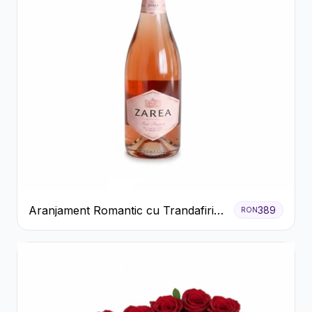
Aranjament Romantic cu Trandafiri
389
RON
Roșii și Șampanie rose