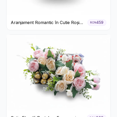
Aranjament Romantic în Cutie Roșie
459
RON
cu Trandafiri și Crizanteme