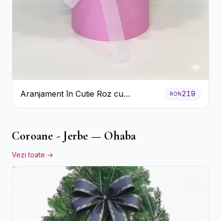
Aranjament în Cutie Roz cu
219
RON
Crizanteme Albe și Lila
Coroane - Jerbe — Ohaba
Vezi toate →