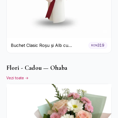
Buchet Clasic Roșu și Alb cu
319
RON
Crizanteme
Flori - Cadou — Ohaba
Vezi toate →