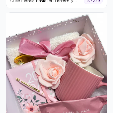
Cutie Florală Pastel cu Ferrero și
229
RON
Raffaello