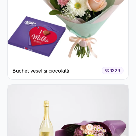
Buchet vesel și ciocolată
329
RON