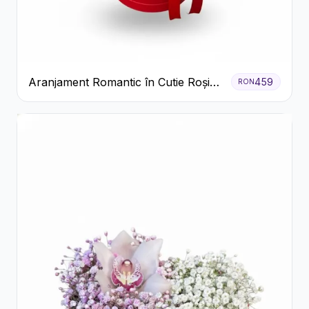
Aranjament Romantic în Cutie Roșie
459
RON
cu Trandafiri și Crizanteme