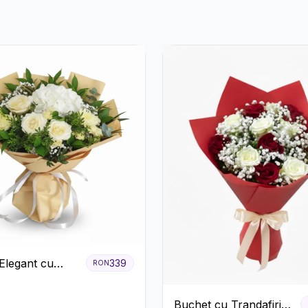
Elegant cu
339
RON
ri Albi,
e și
Buchet cu Trandafiri