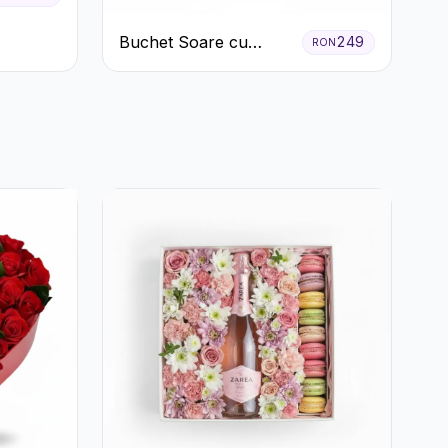
Buchet Soare cu
249
RON
Crizanteme Galbene și
Trandafiri Albi