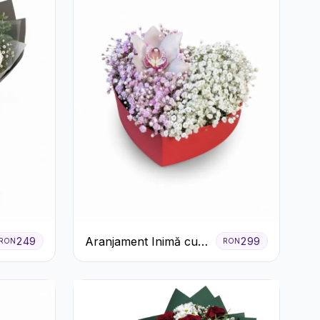
Aranjament Inimă cu
249
299
RON
RON
Orhidee și Floarea
Miresei