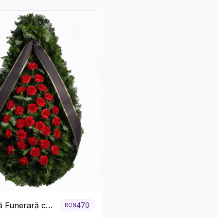
 Funerară cu
470
RON
e