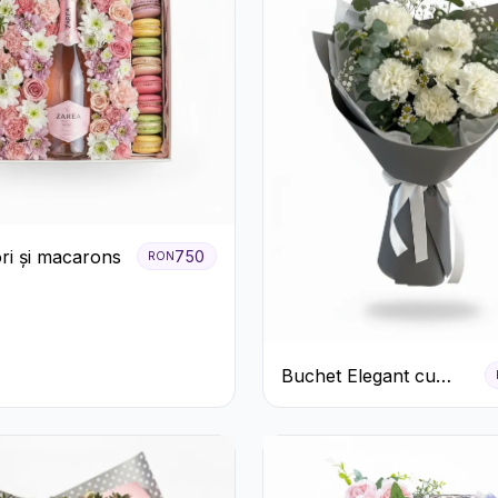
ori și macarons
750
RON
Buchet Elegant cu
Garoafe Albe și
Eucalipt