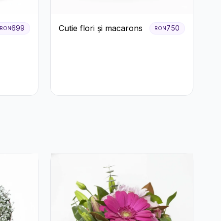
Cutie flori și macarons
699
750
RON
RON