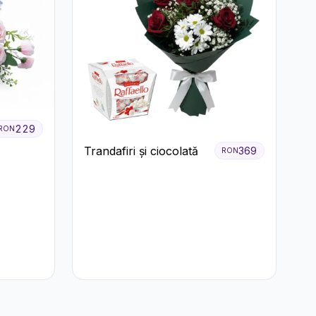
229
RON
Trandafiri și ciocolată
369
RON