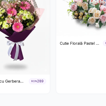
Cutie Florală Pastel cu
Ferrero și Raffaello
cu Gerbera
289
RON
Crizanteme