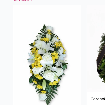
Coroană
Garoaf