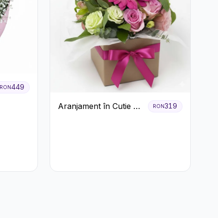
449
RON
Aranjament în Cutie cu
319
RON
Gerbera și Trandafiri
Roz