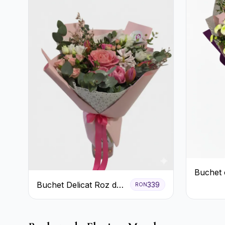
Buchet 
Roz și 
Buchet Delicat Roz de
339
RON
Verzi
primăvară