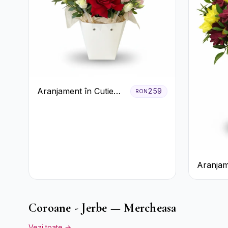
Aranjament în Cutie
259
RON
Albă cu Trandafiri
Roșii și Lisianthus
Aranjam
Crizant
Rustică
Coroane - Jerbe — Mercheasa
Vezi toate →