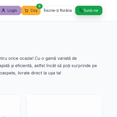
0
Login
Coș
Înscrie-ți florăria
Sună-ne
ntru orice ocazie! Cu o gamă variată de
pidă și eficientă, astfel încât să poți surprinde pe
oaspete, livrate direct la ușa ta!