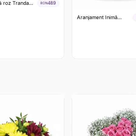
 roz Trandafiri
489
RON
ecco
Aranjament Inimă
Roșie cu Trandafiri și
Ferrero Rocher
Premium