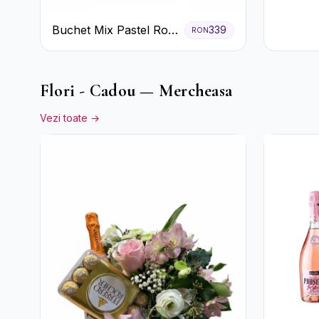
Crizan
Buchet Mix Pastel Roz
339
RON
și Alb
Flori - Cadou — Mercheasa
Vezi toate →