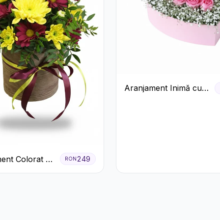
Aranjament Inimă cu
Trandafiri Roz și
Gypsophila Albă
ent Colorat cu
249
RON
eme în Cutie