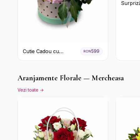
Surpriză
și pros
Cutie Cadou cu
599
RON
Prosecco Mionetto
Ferrero Rocher și Flori
Pastelate
Aranjamente Florale — Mercheasa
Vezi toate →