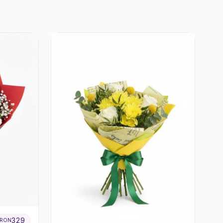
329
RON