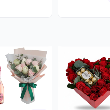
teme Crem
Roșii și Albi și
Gypsophila