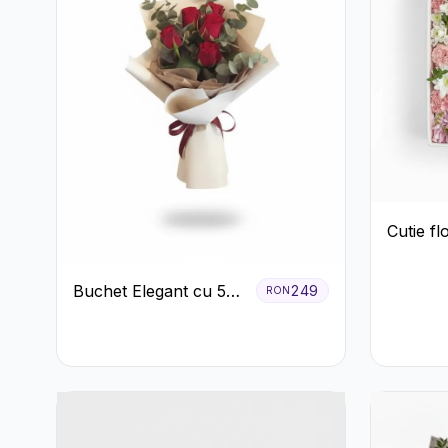
Cutie fl
Buchet Elegant cu 5
249
RON
Trandafiri Roșii și
Eucalipt