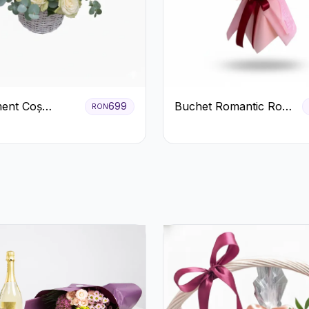
ent Coș
Buchet Romantic Roșu
699
RON
ri Albi cu
și Roz Pastel
 Roșu