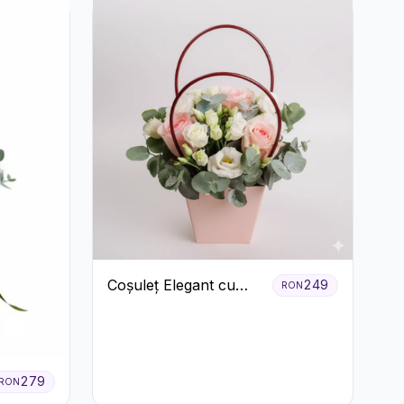
Coșuleț Elegant cu
249
RON
Trandafiri Roșii și
Lisianthus Alb
279
RON