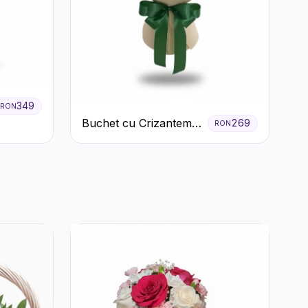
349
RON
Buchet cu Crizanteme
269
RON
Albe și Galbene