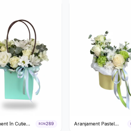
ent în Cutie
Aranjament Pastel
289
RON
entă cu
Verde în Cutie Galben