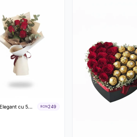
Elegant cu 5
249
RON
ri Roșii și