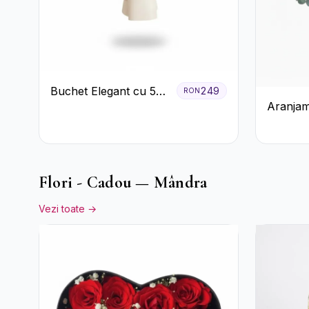
Buchet Elegant cu 5
249
RON
Aranjam
Trandafiri Roșii și
Trandafi
Eucalipt
Accent
Flori - Cadou — Mândra
Vezi toate →