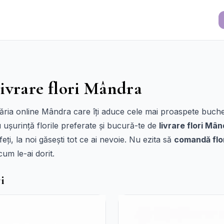
ivrare flori Mândra
ria online Mândra care îți aduce cele mai proaspete buchete 
 ușurință florile preferate și bucură-te de
livrare flori Mâ
eți, la noi găsești tot ce ai nevoie. Nu ezita să
comandă flo
cum le-ai dorit.
i