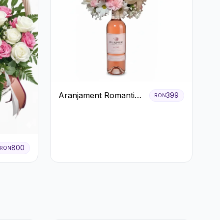
Aranjament Romantic
399
RON
cu Vin roze si Flori
pastel
800
RON