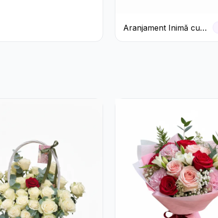
Aranjament Inimă cu
Trandafiri Roșii și
Ciocolată Ferrero
Rocher