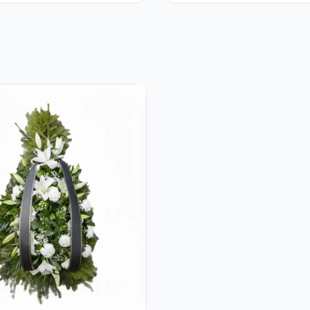
ri și
Pal
meria