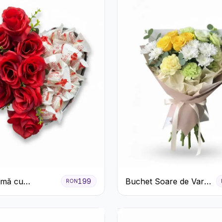
nimă cu
Buchet Soare de Vară
199
RON
ri Roșii și
cu Trandafiri Galbeni
o
și Crizanteme Albe