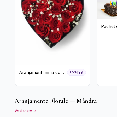
Pachet 
Aranjament Inimă cu
499
RON
Trandafiri Roșii și
Floarea Miresei
Aranjamente Florale — Mândra
Vezi toate →