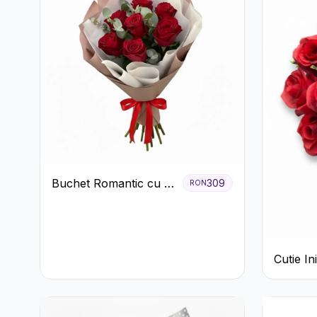
Buchet Romantic cu 9
309
RON
Trandafiri Roșii
Cutie I
Trandafi
Raffaell