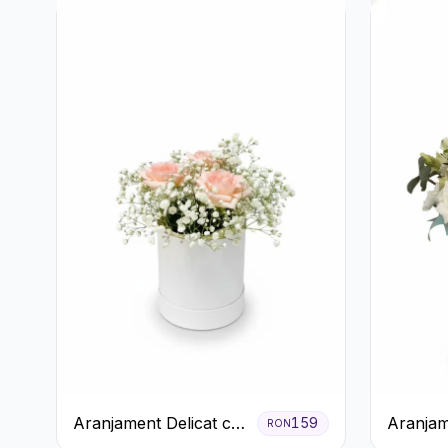
Aranjament Delicat cu
Aranjam
159
RON
3 Trandafiri Roz în
Verde M