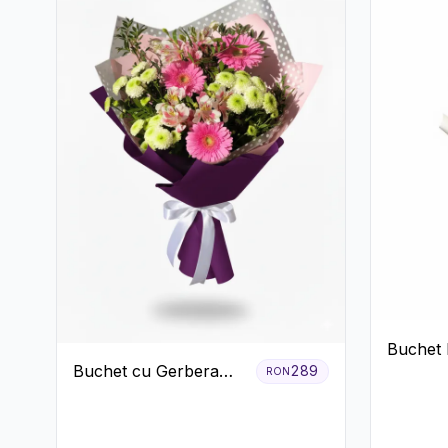
Buchet 
Buchet cu Gerbera
289
Trandafi
RON
Roz și Crizanteme
Eucalipt
Verzi