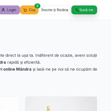
0
Login
Coș
Înscrie-ți florăria
Sună-ne
direct la ușa ta. Indiferent de ocazie, avem soluții
ndra
rapidă și eficientă.
ri online Mândra
și lasă-ne pe noi să ne ocupăm de