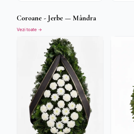
Cutie Albă
Trandafi
Alstroe
Coroane - Jerbe — Mândra
Vezi toate →