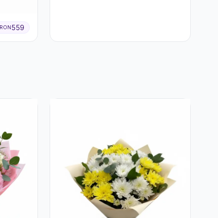
559
RON