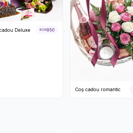
cadou Deluxe
950
RON
Coș cadou romantic