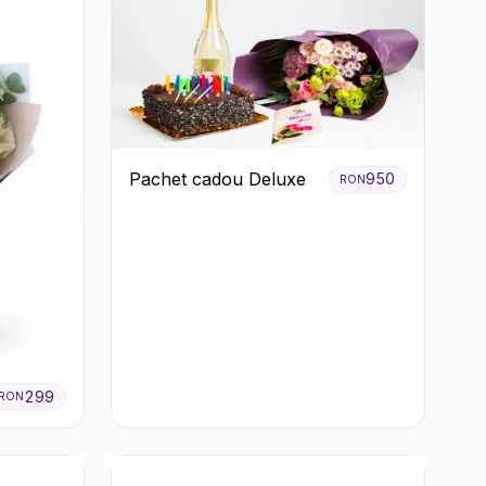
Pachet cadou Deluxe
950
RON
299
RON