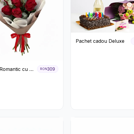
Pachet cadou Deluxe
Romantic cu 9
309
RON
ri Roșii