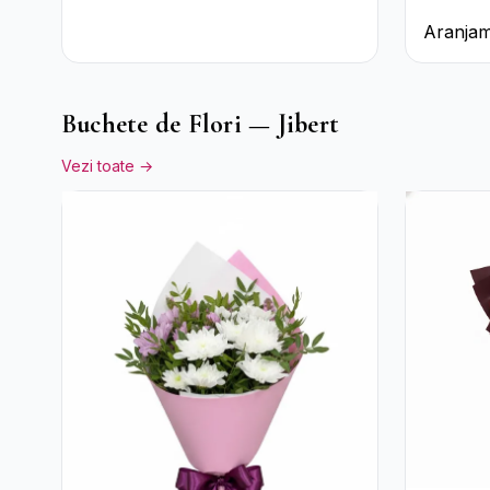
Aranjam
Trandafi
Ciocola
Rocher
Buchete de Flori — Jibert
Vezi toate →