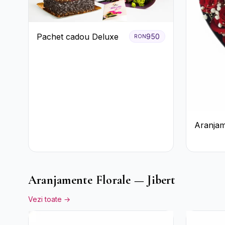
Pachet cadou Deluxe
950
RON
Aranjam
Trandafi
Floarea
Aranjamente Florale — Jibert
Vezi toate →