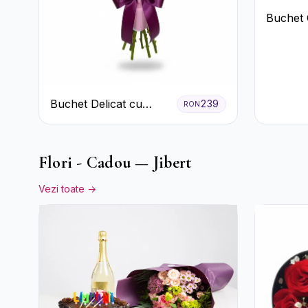
Buchet 
Trandafi
Crizant
Buchet Delicat cu
239
RON
Crizanteme Albe și
Mov
Flori - Cadou — Jibert
Vezi toate →