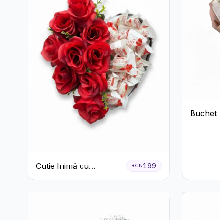
Buchet 
Trandafi
Cutie Inimă cu
199
RON
Trandafiri Roșii și
Raffaello