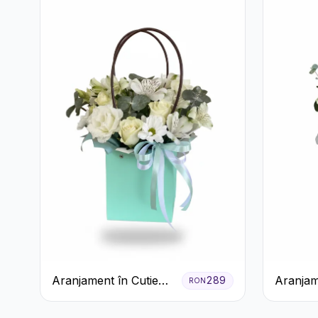
Aranjament în Cutie
Aranjam
289
RON
Verde Mentă cu
Verde î
Trandafiri și
Pal