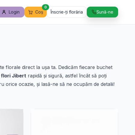
0
Login
Coș
Înscrie-ți florăria
Sună-ne
e florale direct la ușa ta. Dedicăm fiecare buchet
 flori Jibert
rapidă și sigură, astfel încât să poți
ru orice ocazie, și lasă-ne să ne ocupăm de detalii!