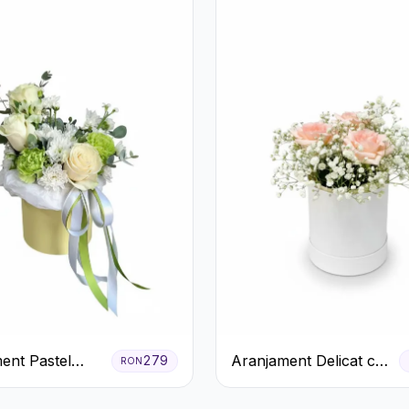
ent Pastel
Aranjament Delicat cu
279
RON
n Cutie Galben
3 Trandafiri Roz în
Cutie Albă