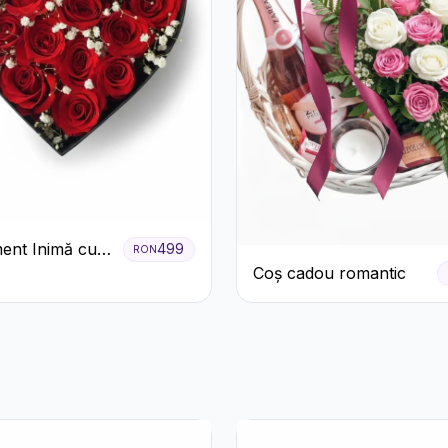
ent Inimă cu
499
RON
ri Roșii și
Coș cadou romantic
 Miresei