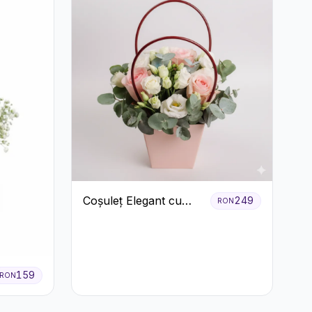
Coșuleț Elegant cu
249
RON
Trandafiri Roșii și
Lisianthus Alb
159
RON