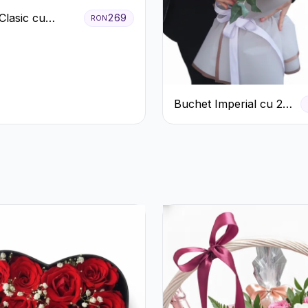
Clasic cu
269
RON
ri Roșii și
eme Albe
Buchet Imperial cu 25
Trandafiri