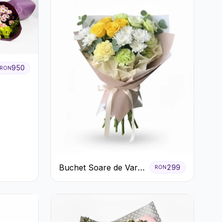
950
RON
Buchet Soare de Vară
299
RON
cu Trandafiri Galbeni
și Crizanteme Albe