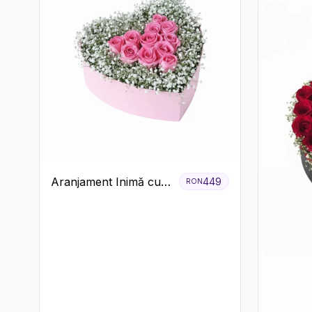
Aranjament Inimă cu
449
RON
Trandafiri Roz și
Gypsophila Albă