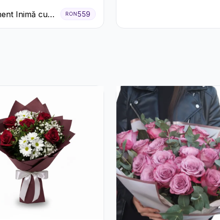
ent Inimă cu
559
RON
ri Roșii și
tă Ferrero