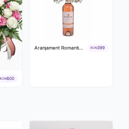
Aranjament Romantic
399
RON
cu Vin roze si Flori
pastel
800
RON