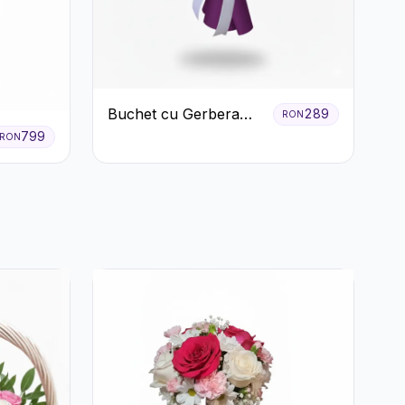
Buchet cu Gerbera
289
RON
Roz și Crizanteme
799
RON
Verzi