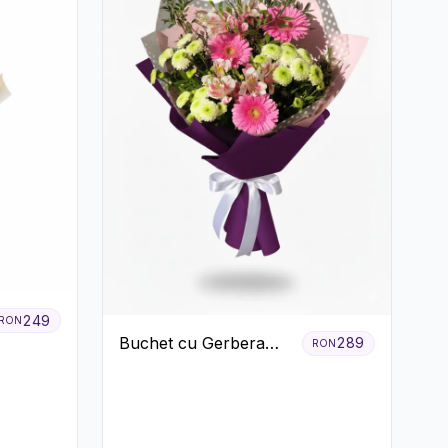
249
RON
Buchet cu Gerbera
289
RON
Roz și Crizanteme
Verzi